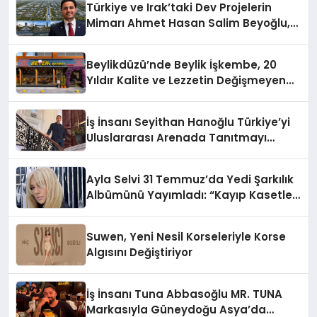
Türkiye ve Irak’taki Dev Projelerin
Mimarı Ahmet Hasan Salim Beyoğlu,
10 Milyon Metrekarelik “Al Yusuf
Holding Industrial City” Projesini
Beylikdüzü’nde Beylik İşkembe, 20
Hayata Geçirecek
Yıldır Kalite ve Lezzetin Değişmeyen
Adresi
İş İnsanı Seyithan Hanoğlu Türkiye’yi
Uluslararası Arenada Tanıtmayı
Hedefliyor
Ayla Selvi 31 Temmuz’da Yedi Şarkılık
Albümünü Yayımladı: “Kayıp Kasetler
1”
Suwen, Yeni Nesil Korseleriyle Korse
Algısını Değiştiriyor
İş İnsanı Tuna Abbasoğlu MR. TUNA
Markasıyla Güneydoğu Asya’da