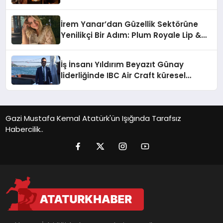
Büyümeye Devam Ediyor
İrem Yanar’dan Güzellik Sektörüne
Yenilikçi Bir Adım: Plum Royale Lip &
Cheek Stick
İş İnsanı Yıldırım Beyazıt Günay
liderliğinde IBC Air Craft küresel
ticarette büyümeye devam ediyor
Gazi Mustafa Kemal Atatürk'ün Işığında Tarafsız
Habercilik..