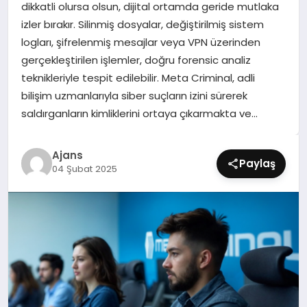
dikkatli olursa olsun, dijital ortamda geride mutlaka
SIYASET
izler bırakır. Silinmiş dosyalar, değiştirilmiş sistem
logları, şifrelenmiş mesajlar veya VPN üzerinden
SPOR
gerçekleştirilen işlemler, doğru forensic analiz
teknikleriyle tespit edilebilir. Meta Criminal, adli
TEKNOLOJI
bilişim uzmanlarıyla siber suçların izini sürerek
saldırganların kimliklerini ortaya çıkarmakta ve…
YAŞAM
Ajans
Paylaş
04 Şubat 2025