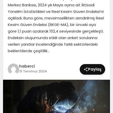
SIYASET
Merkez Bankası, 2024 yılı Mayıs ayına ait İktisadi
Yönelim İstatistikleri ve Reel Kesim Güven Endeksi’ni
SPOR
açıkladı. Buna göre, mevsimsellikten arındırılmış Reel
Kesim Güven Endeksi (RKGE-MA), bir önceki aya
TEKNOLOJI
göre 1,1 puan azalarak 102,4 seviyesinde gerçekleşti.
Endeksin oluşumunda etkili olan anket sorularına
YAŞAM
verilen yanıtlar incelendiğinde farklı sektörlerdeki
beklentilerde çeşitlilik…
haberci
Paylaş
31 Temmuz 2024