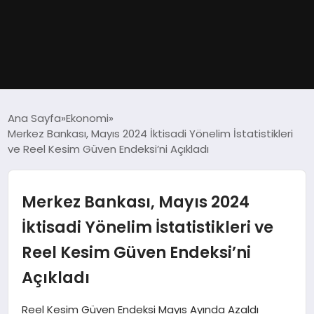
GÜNDEM
Ana Sayfa
Ekonomi
Merkez Bankası, Mayıs 2024 İktisadi Yönelim İstatistikleri
DÜNYA
ve Reel Kesim Güven Endeksi’ni Açıkladı
EĞITIM
Merkez Bankası, Mayıs 2024
EKONOMI
İktisadi Yönelim İstatistikleri ve
Reel Kesim Güven Endeksi’ni
MAGAZIN
Açıkladı
SAĞLIK
Reel Kesim Güven Endeksi Mayıs Ayında Azaldı