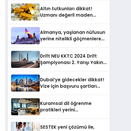
Yayında
Altın tutkunları dikkat!
Uzmanı değerli maden
yatırımcılarını uyardı!
Almanya, yaşlanan nüfusun
yerine nitelikli göçmenlere
kapılarını açıyor
Drift NEU KKTC 2024 Drift
Şampiyonası 2. Yarışı Yakın
Doğu Kampüsünde
Gerçekleştirildi
Dubai’ye gidecekler dikkat!
Vize için başvuru şartları
değişti
Kuramsal dil öğrenme
pratikleri yerini
performansa dayalı
iletişime bırakıyor
SESTEK yeni çözümü ile,