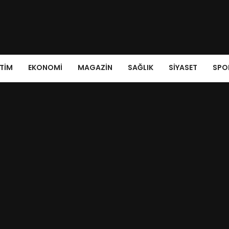
ITIM
EKONOMI
MAGAZIN
SAĞLIK
SIYASET
SPO