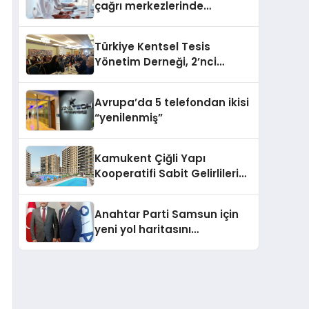
çağrı merkezlerinde
kapasite planlama
verimliliğini 4 kat artırıyor
Türkiye Kentsel Tesis
Yönetim Derneği, 2’nci
Yönetim Kurulu Çalışma
Kampı düzenlendi
Avrupa’da 5 telefondan ikisi
“yenilenmiş”
Kamukent Çiğli Yapı
Kooperatifi Sabit Gelirlileri
Hayallerindeki Eve
Kavuşturacak
Anahtar Parti Samsun için
yeni yol haritasını
açıklayacak