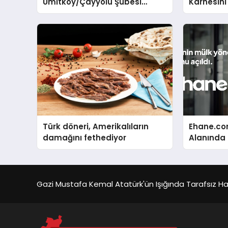
Ümitköy/Çayyolu Şubesi
Karnesini
Açıldı!
Türk döneri, Amerikalıların
Ehane.co
damağını fethediyor
Alanında T
Gerçekleş
Gazi Mustafa Kemal Atatürk'ün Işığında Tarafsız Habe