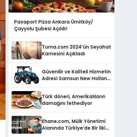
Pasaport Pizza Ankara Ümitköy/
Çayyolu Şubesi Açıldı!
Turna.com 2024’ün Seyahat
Karnesini Açıkladı
Güvenilir ve Kaliteli Hizmetin
Adresi Samsun New Holland
Bayi
Türk döneri, Amerikalıların
damağını fethediyor
Ehane.com, Mülk Yönetimi
Alanında Türkiye’de Bir İlki
Gerçekleştirmek İçin