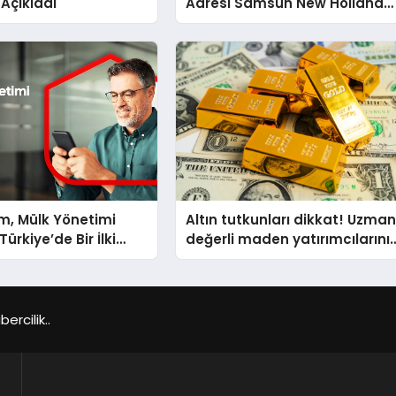
 Açıkladı
Adresi Samsun New Holland
Bayi
m, Mülk Yönetimi
Altın tutkunları dikkat! Uzman
ürkiye’de Bir İlki
değerli maden yatırımcılarını
tirmek İçin Yayında
uyardı!
rcilik..