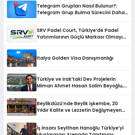
Telegram Grupları Nasıl Bulunur?:
Telegram Grup Bulma Sürecini Daha
Verimli Hale Getirin
SRV Padel Court, Türkiye’de Padel
Yatırımlarının Güçlü Markası Olmayı
Sürdürüyor
İtalya Golden Visa Danışmanlığı
Türkiye ve Irak’taki Dev Projelerin
Mimarı Ahmet Hasan Salim Beyoğlu,
10 Milyon Metrekarelik “Al Yusuf
Holding Industrial City” Projesini
Beylikdüzü’nde Beylik İşkembe, 20
Hayata Geçirecek
Yıldır Kalite ve Lezzetin Değişmeyen
Adresi
İş İnsanı Seyithan Hanoğlu Türkiye’yi
Uluslararası Arenada Tanıtmayı