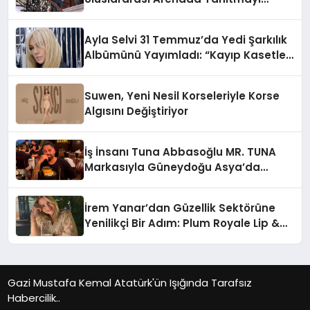
Hedefliyor
Ayla Selvi 31 Temmuz’da Yedi Şarkılık
Albümünü Yayımladı: “Kayıp Kasetler
1”
Suwen, Yeni Nesil Korseleriyle Korse
Algısını Değiştiriyor
İş İnsanı Tuna Abbasoğlu MR. TUNA
Markasıyla Güneydoğu Asya’da
Büyümeye Devam Ediyor
İrem Yanar’dan Güzellik Sektörüne
Yenilikçi Bir Adım: Plum Royale Lip &
Cheek Stick
Gazi Mustafa Kemal Atatürk'ün Işığında Tarafsız
Habercilik..