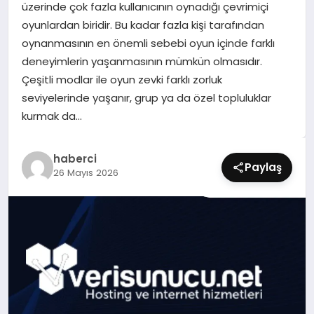
üzerinde çok fazla kullanıcının oynadığı çevrimiçi
SIYASET
oyunlardan biridir. Bu kadar fazla kişi tarafından
oynanmasının en önemli sebebi oyun içinde farklı
SPOR
deneyimlerin yaşanmasının mümkün olmasıdır.
Çeşitli modlar ile oyun zevki farklı zorluk
TEKNOLOJI
seviyelerinde yaşanır, grup ya da özel topluluklar
kurmak da…
YAŞAM
haberci
Paylaş
26 Mayıs 2026