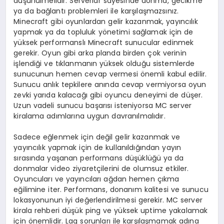
düşünülmelidir. Serverlar sayesinde donma, gecikme
ya da bağlantı problemleri ile karşılaşmazsınız.
Minecraft gibi oyunlardan gelir kazanmak, yayıncılık
yapmak ya da topluluk yönetimi sağlamak için de
yüksek performanslı Minecraft sunucular edinmek
gerekir. Oyun gibi arka planda birden çok verinin
işlendiği ve tıklanmanın yüksek olduğu sistemlerde
sunucunun hemen cevap vermesi önemli kabul edilir.
Sunucu anlık tepkilere anında cevap vermiyorsa oyun
zevki yarıda kalacağı gibi oyuncu deneyimi de düşer.
Uzun vadeli sunucu başarısı isteniyorsa MC server
kiralama adımlarına uygun davranılmalıdır.
Sadece eğlenmek için değil gelir kazanmak ve
yayıncılık yapmak için de kullanıldığından yayın
sırasında yaşanan performans düşüklüğü ya da
donmalar video ziyaretçilerini de olumsuz etkiler.
Oyuncuları ve yayıncıları ağdan hemen çıkma
eğilimine iter. Performans, donanım kalitesi ve sunucu
lokasyonunun iyi değerlendirilmesi gerekir. MC server
kirala rehberi düşük ping ve yüksek uptime yakalamak
için önemlidir. Lag sorunları ile karşılaşmamak adına