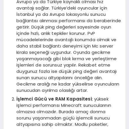
Avrupa ya da Türkiye kaynaklı olması hız
avantajı sağlar. Türkiye’deki oyuncular için
İstanbul ya da Avrupa lokasyonlu sunucu
bağlantısı alınması performansı da beraberinde
getirir. Düşük ping değerleri sayesinde oyun
içinde hızlı, anlık tepkiler korunur. PvP
mücadelelerinde avantajlı konumda olmak ve
daha stabil bağlantı deneyimi için Mc server
kirala seçeneği uygundur. Oyunda gecikme
yaşanmayacağı gibi blok kırma ve yerleştirme
işlemleri de sorunsuz yapılır. Rekabet etme
duygunuz fazla ise düşük ping değeri avantajı
sunan sunucu altyapılarını önceliğe alın.
Gecikme aralığı ne kadar yükselirse oyuncuların
sunucudan ayrılma olasılığı artar.
İşlemci Gücü ve RAM Kapasitesi
; yüksek
işlemci performansı Minecraft sunucularının
olmazsa olmazıdır. Burada amaç donma
sorunu yaşanmadan güçlü işlemcili sunucu
altyapısına sahip olmaktır. Modlu paketler,