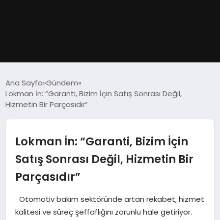
GÜNDEM
Ana Sayfa
Gündem
Lokman İn: “Garanti, Bizim İçin Satış Sonrası Değil,
DÜNYA
Hizmetin Bir Parçasıdır”
EĞITIM
Lokman İn: “Garanti, Bizim İçin
EKONOMI
Satış Sonrası Değil, Hizmetin Bir
Parçasıdır”
MAGAZIN
Otomotiv bakım sektöründe artan rekabet, hizmet
SAĞLIK
kalitesi ve süreç şeffaflığını zorunlu hale getiriyor.