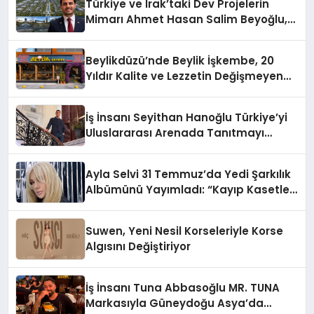
Türkiye ve Irak’taki Dev Projelerin
Mimarı Ahmet Hasan Salim Beyoğlu,
10 Milyon Metrekarelik “Al Yusuf
Holding Industrial City” Projesini
Beylikdüzü’nde Beylik İşkembe, 20
Hayata Geçirecek
Yıldır Kalite ve Lezzetin Değişmeyen
Adresi
İş İnsanı Seyithan Hanoğlu Türkiye’yi
Uluslararası Arenada Tanıtmayı
Hedefliyor
Ayla Selvi 31 Temmuz’da Yedi Şarkılık
Albümünü Yayımladı: “Kayıp Kasetler
1”
Suwen, Yeni Nesil Korseleriyle Korse
Algısını Değiştiriyor
İş İnsanı Tuna Abbasoğlu MR. TUNA
Markasıyla Güneydoğu Asya’da