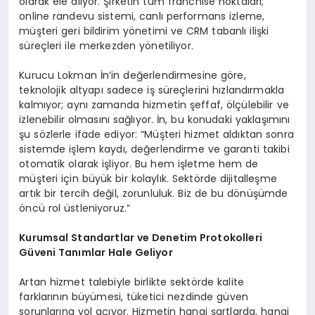
olarak ele alıyor. Şirketin tüm franchise noktaları;
online randevu sistemi, canlı performans izleme,
müşteri geri bildirim yönetimi ve CRM tabanlı ilişki
süreçleri ile merkezden yönetiliyor.
Kurucu Lokman İn’in değerlendirmesine göre,
teknolojik altyapı sadece iş süreçlerini hızlandırmakla
kalmıyor; aynı zamanda hizmetin şeffaf, ölçülebilir ve
izlenebilir olmasını sağlıyor. İn, bu konudaki yaklaşımını
şu sözlerle ifade ediyor: “Müşteri hizmet aldıktan sonra
sistemde işlem kaydı, değerlendirme ve garanti takibi
otomatik olarak işliyor. Bu hem işletme hem de
müşteri için büyük bir kolaylık. Sektörde dijitalleşme
artık bir tercih değil, zorunluluk. Biz de bu dönüşümde
öncü rol üstleniyoruz.”
Kurumsal Standartlar ve Denetim Protokolleri
Güveni Tanımlar Hale Geliyor
Artan hizmet talebiyle birlikte sektörde kalite
farklarının büyümesi, tüketici nezdinde güven
sorunlarına yol açıyor. Hizmetin hangi şartlarda, hangi