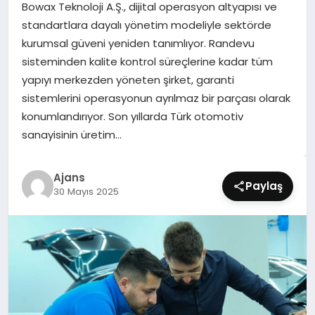
Bowax Teknoloji A.Ş., dijital operasyon altyapısı ve
SIYASET
standartlara dayalı yönetim modeliyle sektörde
kurumsal güveni yeniden tanımlıyor. Randevu
SPOR
sisteminden kalite kontrol süreçlerine kadar tüm
yapıyı merkezden yöneten şirket, garanti
TEKNOLOJI
sistemlerini operasyonun ayrılmaz bir parçası olarak
konumlandırıyor. Son yıllarda Türk otomotiv
YAŞAM
sanayisinin üretim…
Ajans
Paylaş
30 Mayıs 2025