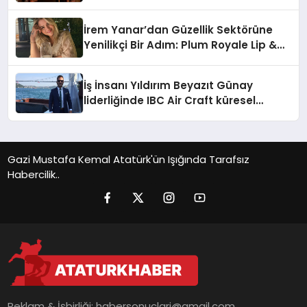
Büyümeye Devam Ediyor
İrem Yanar’dan Güzellik Sektörüne
Yenilikçi Bir Adım: Plum Royale Lip &
Cheek Stick
İş İnsanı Yıldırım Beyazıt Günay
liderliğinde IBC Air Craft küresel
ticarette büyümeye devam ediyor
Gazi Mustafa Kemal Atatürk'ün Işığında Tarafsız
Habercilik..
Reklam & İşbirliği:
habersonuclari@gmail.com