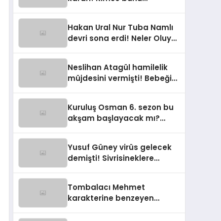
beklemiyordu
Hakan Ural Nur Tuba Namlı
devri sona erdi! Neler Oluyor
Hayatta programına yeni
isim
Neslihan Atagül hamilelik
müjdesini vermişti! Bebeğin
cinsiyeti belli oldu
Kuruluş Osman 6. sezon bu
akşam başlayacak mı?
Kuruluş Osman yeni sezon
ne zaman?
Yusuf Güney virüs gelecek
demişti! Sivrisineklere
dikkat çekerek uyardı
Tombalacı Mehmet
karakterine benzeyen
bebek sosyal medyada viral
oldu