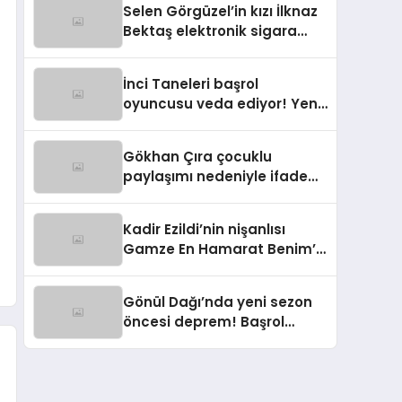
Selen Görgüzel’in kızı İlknaz
Bektaş elektronik sigara
yüzünden ölüyordu
İnci Taneleri başrol
oyuncusu veda ediyor! Yeni
sezon vedayla başlayacak
Gökhan Çıra çocuklu
paylaşımı nedeniyle ifade
verecek! İlk açıklama geldi
Kadir Ezildi’nin nişanlısı
Gamze En Hamarat Benim’e
katıldı
Gönül Dağı’nda yeni sezon
öncesi deprem! Başrol
oyuncusu ayrıldı