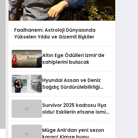
Faalhanem: Astroloji Dünyasında
Yükselen Yıldız ve Gizemli İlişkiler
Altın Ege Ödülleri İzmir’de
sahiplerini bulacak
Hyundai Assan ve Deniz
Sağdıç Sürdürülebilirliği
Sanata Dönüştürüyor.
Survivor 2025 kadrosu ifşa
oldu! Eskilerin efsane ismi
geri dönüyor
Müge Anlı’dan yeni sezon
kararı! Kimse bunu