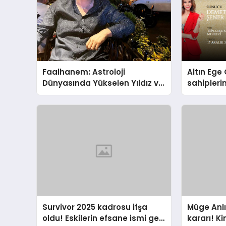
Faalhanem: Astroloji
Altın Ege 
Dünyasında Yükselen Yıldız ve
sahipleri
Gizemli İlişkiler
Survivor 2025 kadrosu ifşa
Müge Anlı
oldu! Eskilerin efsane ismi geri
kararı! K