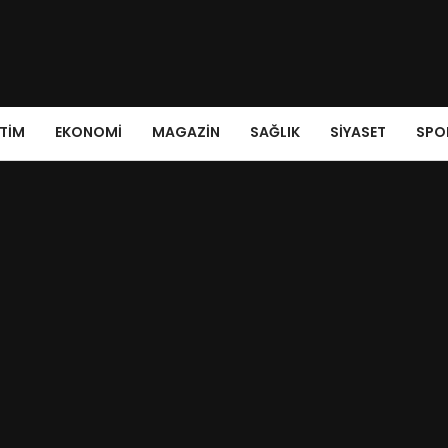
ITIM
EKONOMI
MAGAZIN
SAĞLIK
SIYASET
SPO