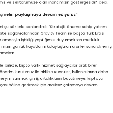
kemiz ve sektörümüze olan inancımızın göstergesidir” dedi.
gelişmeler paylaşmaya devam ediyoruz”
i şu sözlerle sonlandırdı: “Stratejik öneme sahip yatırım
te sağlayıcılarından Gravity Team ile başta Türk Lirası
k amacıyla işbirliği yaptığımızı duyurmaktan mutluluk
rımızın günlük hayatlarını kolaylaştıran ürünler sunarak en iyi
lamaktır.
rlikte, kripto varlık hizmet sağlayıcılar artık birer
etim kurulumuz ile birlikte Kuantist, kullanıcılarına daha
neyim sunmak için iş ortaklıklarını büyütmeye; kriptoyu
arçası hâline getirmek için aralıksız çalışmaya devam