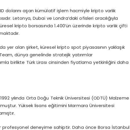
D dolarını aşan kümülatif işlem hacmiyle kripto varlık
ısıdır. Letonya, Dubai ve Londra’daki ofisleri aracılığıyla
esel kripto borsasında 1.400’ün üzerinde kripto varlık çifti
nmaktadır.
da yer alan şirket, küresel kripto spot piyasasının yaklaşık
 Team, dünya genelinde stratejik yatırımlar
mla birlikte Türk Lirası cinsinden fiyatlama yetkinliğini daha
. 1992 yılında Orta Doğu Teknik Üniversitesi (ODTÜ) Malzeme
uştur. Yüksek lisans eğitimini Marmara Üniversitesi
mıştır.
bir profesyonel deneyime sahiptir. Daha önce Borsa İstanbul