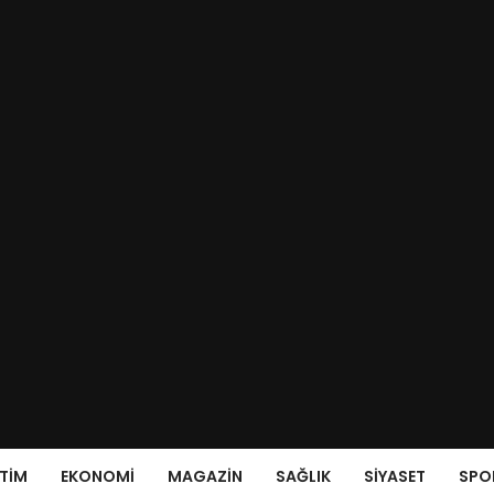
ITIM
EKONOMI
MAGAZIN
SAĞLIK
SIYASET
SPO