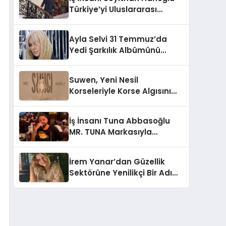
Türkiye’yi Uluslararası
Arenada Tanıtmayı
Hedefliyor
Ayla Selvi 31 Temmuz’da
Yedi Şarkılık Albümünü
Yayımladı: “Kayıp Kasetler 1”
Suwen, Yeni Nesil
Korseleriyle Korse Algısını
Değiştiriyor
İş İnsanı Tuna Abbasoğlu
MR. TUNA Markasıyla
Güneydoğu Asya’da
Büyümeye Devam Ediyor
İrem Yanar’dan Güzellik
Sektörüne Yenilikçi Bir Adım:
Plum Royale Lip & Cheek
Stick