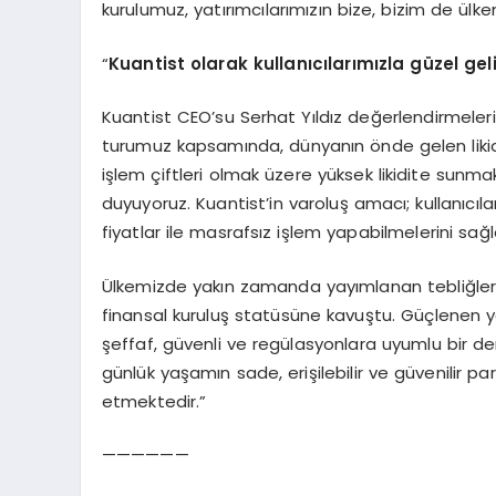
kurulumuz, yatırımcılarımızın bize, bizim de ül
“
Kuantist olarak kullanıcılarımızla güzel 
Kuantist CEO’su Serhat Yıldız değerlendirmelerin
turumuz kapsamında, dünyanın önde gelen likidi
işlem çiftleri olmak üzere yüksek likidite sunma
duyuyoruz. Kuantist’in varoluş amacı; kullanıcıla
fiyatlar ile masrafsız işlem yapabilmelerini sağ
Ülkemizde yakın zamanda yayımlanan tebliğlerle bi
finansal kuruluş statüsüne kavuştu. Güçlenen yön
şeffaf, güvenli ve regülasyonlara uyumlu bir de
günlük yaşamın sade, erişilebilir ve güvenilir p
etmektedir.”
——————