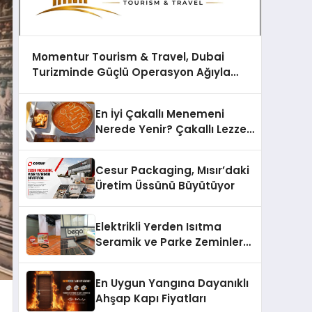
Momentur Tourism & Travel, Dubai
Turizminde Güçlü Operasyon Ağıyla
Fark Yaratıyor
En İyi Çakallı Menemeni
Nerede Yenir? Çakallı Lezzet
Rehberi
Cesur Packaging, Mısır’daki
Üretim Üssünü Büyütüyor
Elektrikli Yerden Isıtma
Seramik ve Parke Zeminler
İçin En Verimli Çözümler
En Uygun Yangına Dayanıklı
Ahşap Kapı Fiyatları