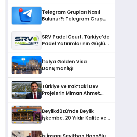
Telegram Grupları Nasıl
Bulunur?: Telegram Grup
Bulma Sürecini Daha Verimli
Hale Getirin
SRV Padel Court, Türkiye’de
Padel Yatırımlarının Güçlü
Markası Olmayı Sürdürüyor
İtalya Golden Visa
Danışmanlığı
Türkiye ve Irak’taki Dev
Projelerin Mimarı Ahmet
Hasan Salim Beyoğlu, 10
Milyon Metrekarelik “Al Yusuf
Beylikdüzü’nde Beylik
Holding Industrial City”
İşkembe, 20 Yıldır Kalite ve
Projesini Hayata Geçirecek
Lezzetin Değişmeyen Adresi
İş İnsanı Seyithan Hanoğlu