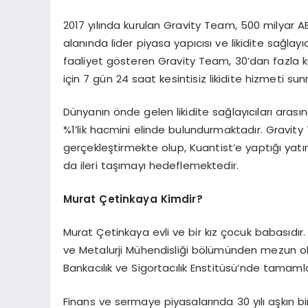
2017 yılında kurulan Gravity Team, 500 milyar AB
alanında lider piyasa yapıcısı ve likidite sağlayıc
faaliyet gösteren Gravity Team, 30’dan fazla kür
için 7 gün 24 saat kesintisiz likidite hizmeti su
Dünyanın önde gelen likidite sağlayıcıları arasın
%1’lik hacmini elinde bulundurmaktadır. Gravity
gerçekleştirmekte olup, Kuantist’e yaptığı yatırı
da ileri taşımayı hedeflemektedir.
Murat Çetinkaya Kimdir?
Murat Çetinkaya evli ve bir kız çocuk babasıdır
ve Metalurji Mühendisliği bölümünden mezun olm
Bankacılık ve Sigortacılık Enstitüsü’nde tamamla
Finans ve sermaye piyasalarında 30 yılı aşkın 