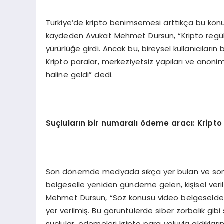
Türkiye’de kripto benimsemesi arttıkça bu konuda
kaydeden Avukat Mehmet Dursun, “Kripto regülas
yürürlüğe girdi. Ancak bu, bireysel kullanıcıların
Kripto paralar, merkeziyetsiz yapıları ve anoniml
haline geldi” dedi.
Suçluların bir numaralı ödeme aracı: Kripto
Son dönemde medyada sıkça yer bulan ve son 
belgeselle yeniden gündeme gelen, kişisel veril
Mehmet Dursun, “Söz konusu video belgeselde ç
yer verilmiş. Bu görüntülerde siber zorbalık gib
suçlular, ödemeleri kripto para yoluyla aldıkları