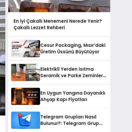
En İyi Çakallı Menemeni Nerede Yenir?
Çakallı Lezzet Rehberi
Cesur Packaging, Mısır’daki
Üretim Üssünü Büyütüyor
Elektrikli Yerden Isıtma
Seramik ve Parke Zeminler
İçin En Verimli Çözümler
En Uygun Yangına Dayanıklı
Ahşap Kapı Fiyatları
Telegram Grupları Nasıl
Bulunur?: Telegram Grup
Bulma Sürecini Daha Verimli