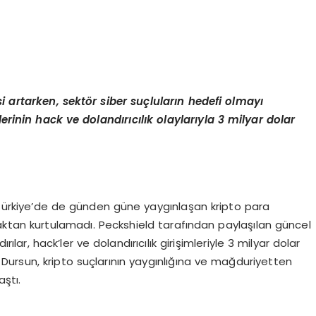
i artarken, sekt
ö
r siber su
çluların hedefi olmayı
lerinin hack ve dolandırıcılık olaylarıyla 3 milyar dolar
rkiye’de de günden güne yaygınlaşan kripto para
maktan kurtulamadı. Peckshield tarafından paylaşılan güncel
rılar, hack’ler ve dolandırıcılık girişimleriyle 3 milyar dolar
ursun, kripto suçlarının yaygınlığına ve mağduriyetten
ştı.