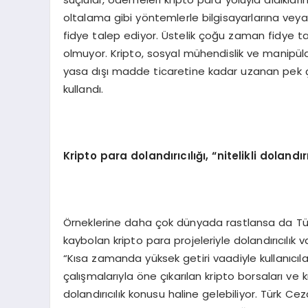
oltalama gibi yöntemlerle bilgisayarlarına veya 
fidye talep ediyor. Üstelik çoğu zaman fidye ta
olmuyor. Kripto, sosyal mühendislik ve manipül
yasa dışı madde ticaretine kadar uzanan pek ço
kullandı.
Kripto para doland
ırıcılığı,
“
nitelikli dolandır
Örneklerine daha çok dünyada rastlansa da Tür
kaybolan kripto para projeleriyle dolandırıcılık
“Kısa zamanda yüksek getiri vaadiyle kullanıcıla
çalışmalarıyla öne çıkarılan kripto borsaları v
dolandırıcılık konusu haline gelebiliyor. Türk Ceza