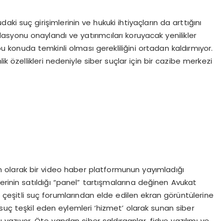
ki suç girişimlerinin ve hukuki ihtiyaçların da arttığını
yonu onaylandı ve yatırımcıları koruyacak yenilikler
 bu konuda temkinli olması gerekliliğini ortadan kaldırmıyor.
ik özellikleri nedeniyle siber suçlar için bir cazibe merkezi
olarak bir video haber platformunun yayımladığı
erinin satıldığı “panel” tartışmalarına değinen Avukat
eşitli suç forumlarından elde edilen ekran görüntülerine
i suç teşkil eden eylemleri ‘hizmet’ olarak sunan siber
nı yazıyor. Öte yandan siber saldırganlar, fidye yazılımı ve