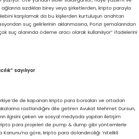
ağlarına sızdıkları birey veya şirketlerden, kripto parayla
lebini karşılamak da bu kişilerden kurtuluşun anahtarı
asyondan suç gelirlerinin aklanmasına, Ponzi şemalarından
k suç alanında ödeme aracı olarak kullanılıyor” ifadelerini
ıcılık” sayılıyor
kiye’de de kapanan kripto para borsaları ve ortadan
 vakalarına rastlandığını dile getiren Avukat Mehmet Dursun,
rın ilgisini çeken ve sosyal medyada yapılan iletişim
e kripto para projeleri de pump & dump gibi yöntemlerle
 Kanunu’na göre, kripto para dolandırıcılığı ‘nitelikli