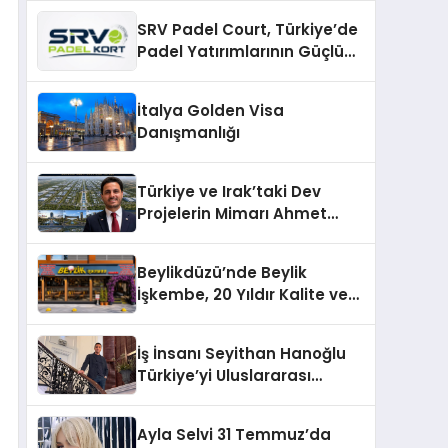
Hale Getirin
SRV Padel Court, Türkiye’de
Padel Yatırımlarının Güçlü
Markası Olmayı Sürdürüyor
İtalya Golden Visa
Danışmanlığı
Türkiye ve Irak’taki Dev
Projelerin Mimarı Ahmet
Hasan Salim Beyoğlu, 10
Milyon Metrekarelik “Al Yusuf
Beylikdüzü’nde Beylik
Holding Industrial City”
İşkembe, 20 Yıldır Kalite ve
Projesini Hayata Geçirecek
Lezzetin Değişmeyen Adresi
İş İnsanı Seyithan Hanoğlu
Türkiye’yi Uluslararası
Arenada Tanıtmayı
Hedefliyor
Ayla Selvi 31 Temmuz’da