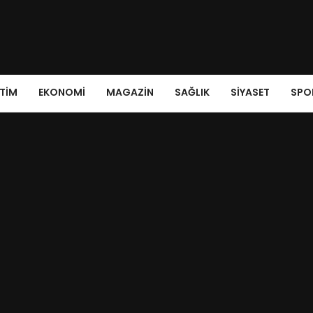
ITIM
EKONOMI
MAGAZIN
SAĞLIK
SIYASET
SPO