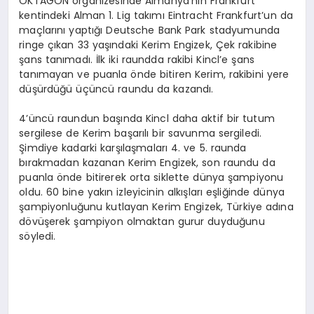
OKTAGON organizesinde Almanya’nın Frankfurt
kentindeki Alman 1. Lig takımı Eintracht Frankfurt’un da
maçlarını yaptığı Deutsche Bank Park stadyumunda
ringe çıkan 33 yaşındaki Kerim Engizek, Çek rakibine
şans tanımadı. İlk iki raundda rakibi Kincl’e şans
tanımayan ve puanla önde bitiren Kerim, rakibini yere
düşürdüğü üçüncü raundu da kazandı.
4’üncü raundun başında Kincl daha aktif bir tutum
sergilese de Kerim başarılı bir savunma sergiledi.
Şimdiye kadarki karşılaşmaları 4. ve 5. raunda
bırakmadan kazanan Kerim Engizek, son raundu da
puanla önde bitirerek orta siklette dünya şampiyonu
oldu. 60 bine yakın izleyicinin alkışları eşliğinde dünya
şampiyonluğunu kutlayan Kerim Engizek, Türkiye adına
dövüşerek şampiyon olmaktan gurur duyduğunu
söyledi.