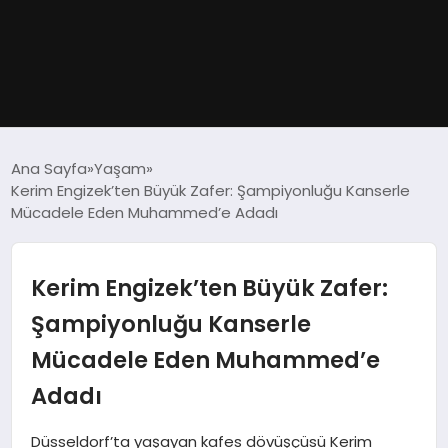
GÜNDEM
Ana Sayfa
Yaşam
Kerim Engizek’ten Büyük Zafer: Şampiyonluğu Kanserle
DÜNYA
Mücadele Eden Muhammed’e Adadı
EĞITIM
Kerim Engizek’ten Büyük Zafer:
EKONOMI
Şampiyonluğu Kanserle
Mücadele Eden Muhammed’e
MAGAZIN
Adadı
SAĞLIK
Düsseldorf’ta yaşayan kafes dövüşçüsü Kerim