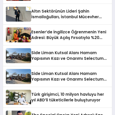
Altın Sektörünün Lideri Şahin
İsmailoğulları, İstanbul Mücevher
Fuarı’nda Parladı ￼
Esenler’de İngilizce Öğrenmenin Yeni
Adresi: Büyük Açılış Fırsatıyla %20
İndirim!
Side Liman Kutsal Alanı Hamam
Yapısının Kazı ve Onarımı Selectum
Hotels&Resorts’un da Katkılarıyla
Tamamlandı
Side Liman Kutsal Alanı Hamam
Yapısının Kazı ve Onarımı Selectum
Hotels&Resorts’un da Katkılarıyla
Tamamlandı
Türk girişimci, 10 milyon havluyu her
yıl ABD’li tüketicilerle buluşturuyor