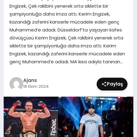
SIYASET
Engizek, Çek rakibini yenerek orta siklette bir
şampiyonluğa daha imza attı. Kerim Engizek,
SPOR
kazandığı zaferini kanserle mücadele eden genç
Muhammed’e adadı. Düsseldorf’ta yaşayan kafes
TEKNOLOJI
dövüşçüsü Kerim Engizek, Çek rakibini yenerek orta
siklette bir şampiyonluğa daha imza attı. Kerim
YAŞAM
Engizek, kazandığı zaferini kanserle mücadele eden
genç Muhammed’e adadı. MA kısa adıyla tanınan…
Ajans
Paylaş
18 Ekim 2024