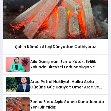
Şahin Kömür: Ateşi Dünyadan Getiriyoruz
Aile Danışmanı Esma Kütük, Evlilik
Yolunda Bireysel Farkındalığın ve
Sınırların Gücünü Anlatıyor
Arca Petrol Nakliyat, Halka Arzla
Gücüne Güç Katıyor: Ömer Arca ve
Mehmet Arca’dan Sektöre Güçlü
Yatırım
Zenne Emre Aşık: Sahne Sanatlarında
Yeni Bir Yıldız