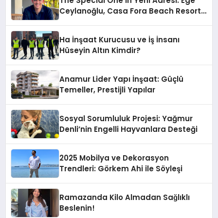
The Special One’ın Yeni Adresi: Ege
Ceylanoğlu, Casa Fora Beach Resort
Hotel’i Zirveye Taşımaya Geliyor!
Ha İnşaat Kurucusu ve İş İnsanı
Hüseyin Altın Kimdir?
Anamur Lider Yapı İnşaat: Güçlü
Temeller, Prestijli Yapılar
Sosyal Sorumluluk Projesi: Yağmur
Denli’nin Engelli Hayvanlara Desteği
2025 Mobilya ve Dekorasyon
Trendleri: Görkem Ahi ile Söyleşi
Ramazanda Kilo Almadan Sağlıklı
Beslenin!