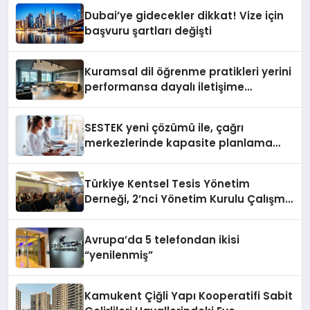
Dubai’ye gidecekler dikkat! Vize için
başvuru şartları değişti
Kuramsal dil öğrenme pratikleri yerini
performansa dayalı iletişime
bırakıyor
SESTEK yeni çözümü ile, çağrı
merkezlerinde kapasite planlama
verimliliğini 4 kat artırıyor
Türkiye Kentsel Tesis Yönetim
Derneği, 2’nci Yönetim Kurulu Çalışma
Kampı düzenlendi
Avrupa’da 5 telefondan ikisi
“yenilenmiş”
Kamukent Çiğli Yapı Kooperatifi Sabit