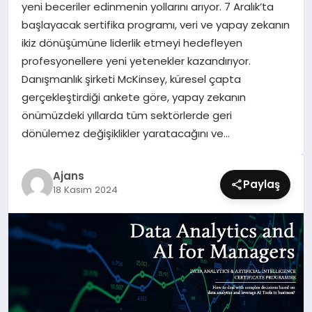
yeni beceriler edinmenin yollarını arıyor. 7 Aralık’ta
SIYASET
başlayacak sertifika programı, veri ve yapay zekanın
ikiz dönüşümüne liderlik etmeyi hedefleyen
SPOR
profesyonellere yeni yetenekler kazandırıyor.
Danışmanlık şirketi McKinsey, küresel çapta
TEKNOLOJI
gerçekleştirdiği ankete göre, yapay zekanın
önümüzdeki yıllarda tüm sektörlerde geri
YAŞAM
dönülemez değişiklikler yaratacağını ve…
Ajans
Paylaş
18 Kasım 2024