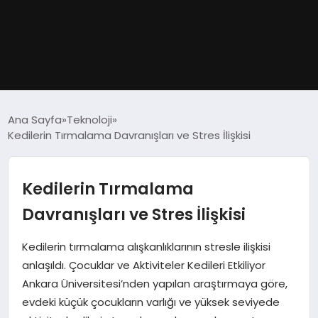
GÜNDEM
Ana Sayfa
Teknoloji
Kedilerin Tırmalama Davranışları ve Stres İlişkisi
DÜNYA
EĞITIM
Kedilerin Tırmalama
Davranışları ve Stres İlişkisi
EKONOMI
Kedilerin tırmalama alışkanlıklarının stresle ilişkisi
MAGAZIN
anlaşıldı. Çocuklar ve Aktiviteler Kedileri Etkiliyor
Ankara Üniversitesi’nden yapılan araştırmaya göre,
SAĞLIK
evdeki küçük çocukların varlığı ve yüksek seviyede