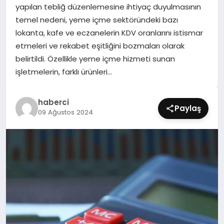
yapılan tebliğ düzenlemesine ihtiyaç duyulmasının
SIYASET
temel nedeni, yeme içme sektöründeki bazı
lokanta, kafe ve eczanelerin KDV oranlarını istismar
SPOR
etmeleri ve rekabet eşitliğini bozmaları olarak
belirtildi. Özellikle yeme içme hizmeti sunan
TEKNOLOJI
işletmelerin, farklı ürünleri…
YAŞAM
haberci
Paylaş
09 Ağustos 2024