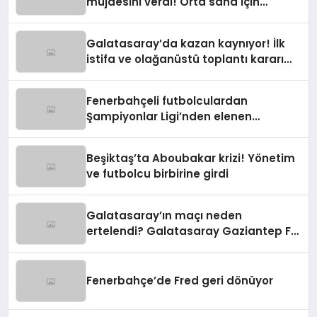
müjdesini verdi! Orta saha için
harekete geçildi
Galatasaray’da kazan kaynıyor! İlk
istifa ve olağanüstü toplantı kararı
manşetlerde
Fenerbahçeli futbolculardan
Şampiyonlar Ligi’nden elenen
Galatasaray’a gönderme
Beşiktaş’ta Aboubakar krizi! Yönetim
ve futbolcu birbirine girdi
Galatasaray’ın maçı neden
ertelendi? Galatasaray Gaziantep FK
maçı ne zaman?
Fenerbahçe’de Fred geri dönüyor