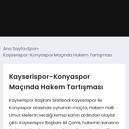
GÜNDEM
Ana Sayfa
Spor
Kayserispor-Konyaspor Maçında Hakem Tartışması
DÜNYA
EĞITIM
Kayserispor-Konyaspor
Maçında Hakem Tartışması
EKONOMI
Kayserispor Başkanı Sinirlendi Kayserispor ile
MAGAZIN
Konyaspor arasında oynanan maçta, Hakem Halil
Umut Meler’in verdiği kırmızı kartın ardından olaylar
SAĞLIK
çıktı. Kayserispor Başkanı Ali Çamlı, hakemin kararına