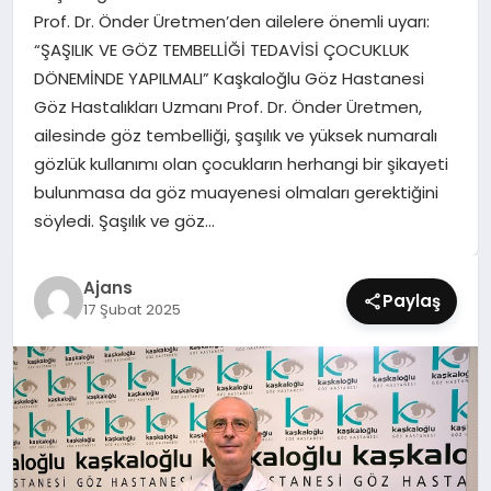
SIYASET
Prof. Dr. Önder Üretmen’den ailelere önemli uyarı:
“ŞAŞILIK VE GÖZ TEMBELLİĞİ TEDAVİSİ ÇOCUKLUK
SPOR
DÖNEMİNDE YAPILMALI” Kaşkaloğlu Göz Hastanesi
Göz Hastalıkları Uzmanı Prof. Dr. Önder Üretmen,
TEKNOLOJI
ailesinde göz tembelliği, şaşılık ve yüksek numaralı
gözlük kullanımı olan çocukların herhangi bir şikayeti
YAŞAM
bulunmasa da göz muayenesi olmaları gerektiğini
söyledi. Şaşılık ve göz…
Ajans
Paylaş
17 Şubat 2025