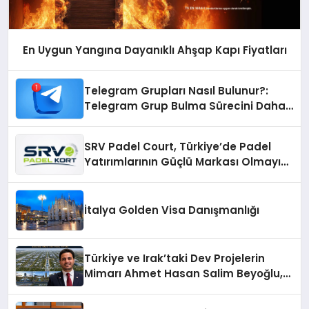
En Uygun Yangına Dayanıklı Ahşap Kapı Fiyatları
Telegram Grupları Nasıl Bulunur?:
Telegram Grup Bulma Sürecini Daha
Verimli Hale Getirin
SRV Padel Court, Türkiye’de Padel
Yatırımlarının Güçlü Markası Olmayı
Sürdürüyor
İtalya Golden Visa Danışmanlığı
Türkiye ve Irak’taki Dev Projelerin
Mimarı Ahmet Hasan Salim Beyoğlu,
10 Milyon Metrekarelik “Al Yusuf
Holding Industrial City” Projesini