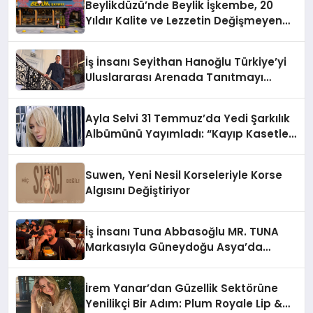
Beylikdüzü’nde Beylik İşkembe, 20
Hayata Geçirecek
Yıldır Kalite ve Lezzetin Değişmeyen
Adresi
İş İnsanı Seyithan Hanoğlu Türkiye’yi
Uluslararası Arenada Tanıtmayı
Hedefliyor
Ayla Selvi 31 Temmuz’da Yedi Şarkılık
Albümünü Yayımladı: “Kayıp Kasetler
1”
Suwen, Yeni Nesil Korseleriyle Korse
Algısını Değiştiriyor
İş İnsanı Tuna Abbasoğlu MR. TUNA
Markasıyla Güneydoğu Asya’da
Büyümeye Devam Ediyor
İrem Yanar’dan Güzellik Sektörüne
Yenilikçi Bir Adım: Plum Royale Lip &