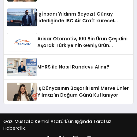
Cheek Stick
İş İnsanı Yıldırım Beyazıt Günay
liderliğinde IBC Air Craft küresel
ticarette büyümeye devam ediyor
Arisar Otomotiv, 100 Bin Ürün Çeşidini
Aşarak Türkiye’nin Geniş Ürün
Yelpazesine Sahip Oto Yedek Parça
Platformlarından Biri Oldu
MHRS ile Nasıl Randevu Alınır?
İş Dünyasının Başarılı İsmi Merve Ünler
Yılmaz’ın Doğum Günü Kutlanıyor
Gazi Mustafa Kemal Atatürk'ün Işığında Tarafsız
Habercilik..