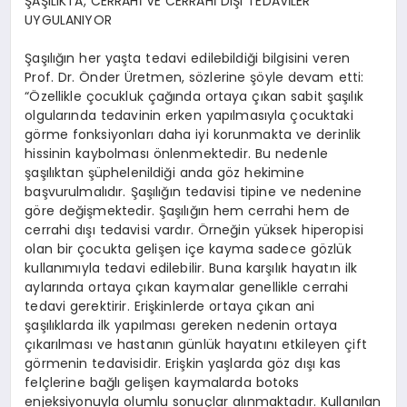
ŞAŞILIKTA, CERRAHİ VE CERRAHİ DIŞI TEDAVİLER
UYGULANIYOR
Şaşılığın her yaşta tedavi edilebildiği bilgisini veren
Prof. Dr. Önder Üretmen, sözlerine şöyle devam etti:
“Özellikle çocukluk çağında ortaya çıkan sabit şaşılık
olgularında tedavinin erken yapılmasıyla çocuktaki
görme fonksiyonları daha iyi korunmakta ve derinlik
hissinin kaybolması önlenmektedir. Bu nedenle
şaşılıktan şüphelenildiği anda göz hekimine
başvurulmalıdır. Şaşılığın tedavisi tipine ve nedenine
göre değişmektedir. Şaşılığın hem cerrahi hem de
cerrahi dışı tedavisi vardır. Örneğin yüksek hiperopisi
olan bir çocukta gelişen içe kayma sadece gözlük
kullanımıyla tedavi edilebilir. Buna karşılık hayatın ilk
aylarında ortaya çıkan kaymalar genellikle cerrahi
tedavi gerektirir. Erişkinlerde ortaya çıkan ani
şaşılıklarda ilk yapılması gereken nedenin ortaya
çıkarılması ve hastanın günlük hayatını etkileyen çift
görmenin tedavisidir. Erişkin yaşlarda göz dışı kas
felçlerine bağlı gelişen kaymalarda botoks
enjeksiyonuyla olumlu sonuçlar alınmaktadır. Kullanılan