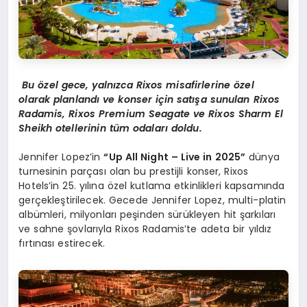
Bu
ö
zel gece, yalnızca Rixos misafirlerine
ö
zel
olarak planlandı ve konser için satışa sunulan Rixos
Radamis, Rixos Premium Seagate ve Rixos Sharm El
Sheikh otellerinin tüm odaları doldu.
Jennifer Lopez’in
“
Up All Night
–
Live in 2025
”
dünya
turnesinin parçası olan bu prestijli konser, Rixos
Hotels’in 25. yılına özel kutlama etkinlikleri kapsamında
gerçekleştirilecek. Gecede Jennifer Lopez, multi-platin
albümleri, milyonları peşinden sürükleyen hit şarkıları
ve sahne şovlarıyla Rixos Radamis’te adeta bir yıldız
fırtınası estirecek.