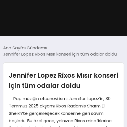
GÜNDEM
Ana Sayfa
Gündem
Jennifer Lopez Rixos Mısır konseri için tüm odalar doldu
DÜNYA
EĞITIM
Jennifer Lopez Rixos Mısır konseri
için tüm odalar doldu
EKONOMI
Pop müziğin efsanevi ismi Jennifer Lopez’in, 30
MAGAZIN
Temmuz 2025 akşamı Rixos Radamis Sharm El
Sheikh’te gerçekleşecek konserine geri sayım
SAĞLIK
başladı. Bu özel gece, yalnızca Rixos misafirlerine