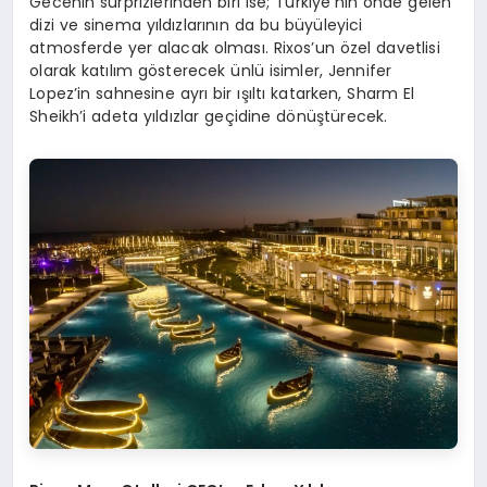
Gecenin sürprizlerinden biri ise; Türkiye’nin önde gelen
dizi ve sinema yıldızlarının da bu büyüleyici
atmosferde yer alacak olması. Rixos’un özel davetlisi
olarak katılım gösterecek ünlü isimler, Jennifer
Lopez’in sahnesine ayrı bir ışıltı katarken, Sharm El
Sheikh’i adeta yıldızlar geçidine dönüştürecek.