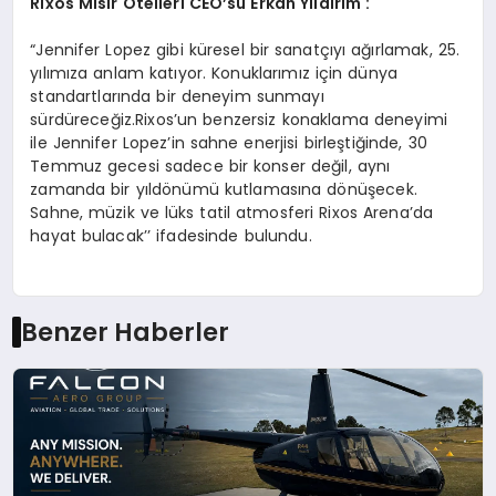
Rixos Mısır Otelleri CEO
’
su Erkan Yıldırı
m :
“Jennifer Lopez gibi küresel bir sanatçıyı ağırlamak, 25.
yılımıza anlam katıyor. Konuklarımız için dünya
standartlarında bir deneyim sunmayı
sürdüreceğiz.Rixos’un benzersiz konaklama deneyimi
ile Jennifer Lopez’in sahne enerjisi birleştiğinde, 30
Temmuz gecesi sadece bir konser değil, aynı
zamanda bir yıldönümü kutlamasına dönüşecek.
Sahne, müzik ve lüks tatil atmosferi Rixos Arena’da
hayat bulacak’’ ifadesinde bulundu.
Benzer Haberler