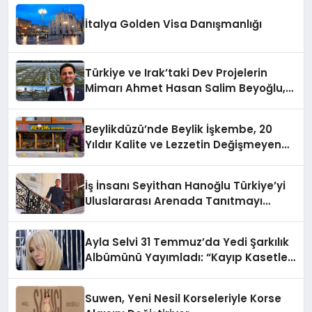
İtalya Golden Visa Danışmanlığı
Türkiye ve Irak’taki Dev Projelerin
Mimarı Ahmet Hasan Salim Beyoğlu,
10 Milyon Metrekarelik “Al Yusuf
Holding Industrial City” Projesini
Beylikdüzü’nde Beylik İşkembe, 20
Hayata Geçirecek
Yıldır Kalite ve Lezzetin Değişmeyen
Adresi
İş İnsanı Seyithan Hanoğlu Türkiye’yi
Uluslararası Arenada Tanıtmayı
Hedefliyor
Ayla Selvi 31 Temmuz’da Yedi Şarkılık
Albümünü Yayımladı: “Kayıp Kasetler
1”
Suwen, Yeni Nesil Korseleriyle Korse