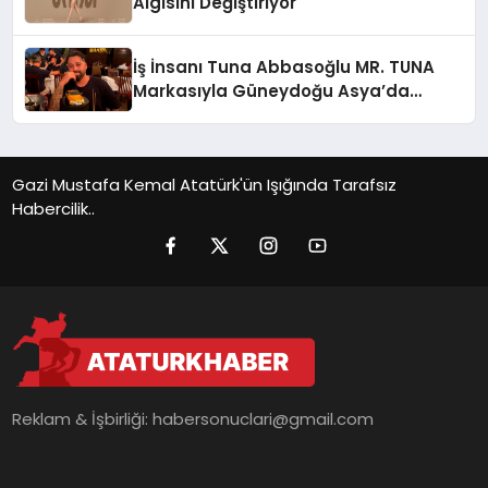
Algısını Değiştiriyor
İş İnsanı Tuna Abbasoğlu MR. TUNA
Markasıyla Güneydoğu Asya’da
Büyümeye Devam Ediyor
Gazi Mustafa Kemal Atatürk'ün Işığında Tarafsız
Habercilik..
Reklam & İşbirliği:
habersonuclari@gmail.com