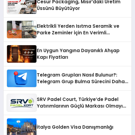
Cesur Packaging, Mısır’daki Üretim
Üssünü Büyütüyor
Elektrikli Yerden Isıtma Seramik ve
Parke Zeminler İçin En Verimli
Çözümler
En Uygun Yangına Dayanıklı Ahşap
Kapı Fiyatları
Telegram Grupları Nasıl Bulunur?:
Telegram Grup Bulma Sürecini Daha
Verimli Hale Getirin
SRV Padel Court, Türkiye’de Padel
Yatırımlarının Güçlü Markası Olmayı
Sürdürüyor
İtalya Golden Visa Danışmanlığı