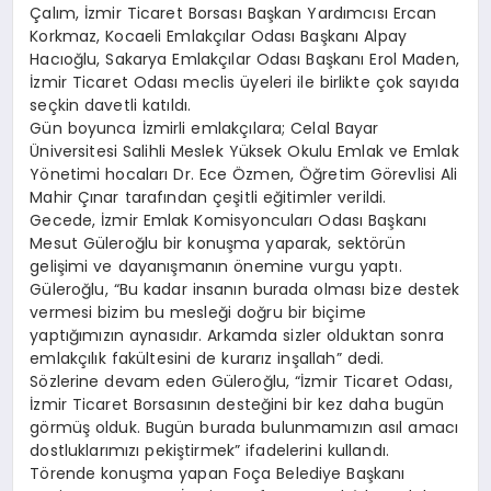
Çalım, İzmir Ticaret Borsası Başkan Yardımcısı Ercan
Korkmaz, Kocaeli Emlakçılar Odası Başkanı Alpay
Hacıoğlu, Sakarya Emlakçılar Odası Başkanı Erol Maden,
İzmir Ticaret Odası meclis üyeleri ile birlikte çok sayıda
seçkin davetli katıldı.
Gün boyunca İzmirli emlakçılara; Celal Bayar
Üniversitesi Salihli Meslek Yüksek Okulu Emlak ve Emlak
Yönetimi hocaları Dr. Ece Özmen, Öğretim Görevlisi Ali
Mahir Çınar tarafından çeşitli eğitimler verildi.
Gecede, İzmir Emlak Komisyoncuları Odası Başkanı
Mesut Güleroğlu bir konuşma yaparak, sektörün
gelişimi ve dayanışmanın önemine vurgu yaptı.
Güleroğlu, “Bu kadar insanın burada olması bize destek
vermesi bizim bu mesleği doğru bir biçime
yaptığımızın aynasıdır. Arkamda sizler olduktan sonra
emlakçılık fakültesini de kurarız inşallah” dedi.
Sözlerine devam eden Güleroğlu, “İzmir Ticaret Odası,
İzmir Ticaret Borsasının desteğini bir kez daha bugün
görmüş olduk. Bugün burada bulunmamızın asıl amacı
dostluklarımızı pekiştirmek” ifadelerini kullandı.
Törende konuşma yapan Foça Belediye Başkanı