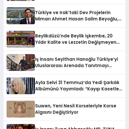
Türkiye ve Irak’taki Dev Projelerin
Mimarı Ahmet Hasan Salim Beyoğlu,
10 Milyon Metrekarelik “Al Yusuf
Holding Industrial City” Projesini
Beylikdüzü’nde Beylik İşkembe, 20
Hayata Geçirecek
Yıldır Kalite ve Lezzetin Değişmeyen
Adresi
İş İnsanı Seyithan Hanoğlu Türkiye’yi
Uluslararası Arenada Tanıtmayı
Hedefliyor
Ayla Selvi 31 Temmuz’da Yedi Şarkılık
Albümünü Yayımladı: “Kayıp Kasetler
1”
Suwen, Yeni Nesil Korseleriyle Korse
Algısını Değiştiriyor