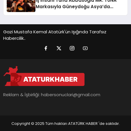
İş İnsanı Tuna Abbasoğlu MR. TUNA
Markasıyla Güneydoğu Asya’da
Büyümeye Devam Ediyor
Gazi Mustafa Kemal Atatürk'ün Işığında Tarafsız
Habercilik..
Reklam & İşbirliği:
habersonuclari@gmail.com
Copyright © 2025 Tüm hakları ATATÜRK HABER 'de saklıdır.