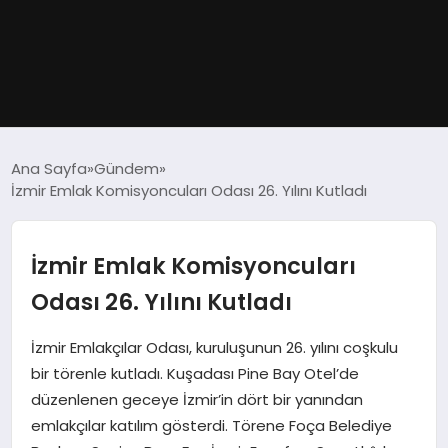
GÜNDEM
Ana Sayfa
Gündem
İzmir Emlak Komisyoncuları Odası 26. Yılını Kutladı
DÜNYA
EĞITIM
İzmir Emlak Komisyoncuları
Odası 26. Yılını Kutladı
EKONOMI
İzmir Emlakçılar Odası, kuruluşunun 26. yılını coşkulu
MAGAZIN
bir törenle kutladı. Kuşadası Pine Bay Otel’de
düzenlenen geceye İzmir’in dört bir yanından
SAĞLIK
emlakçılar katılım gösterdi. Törene Foça Belediye