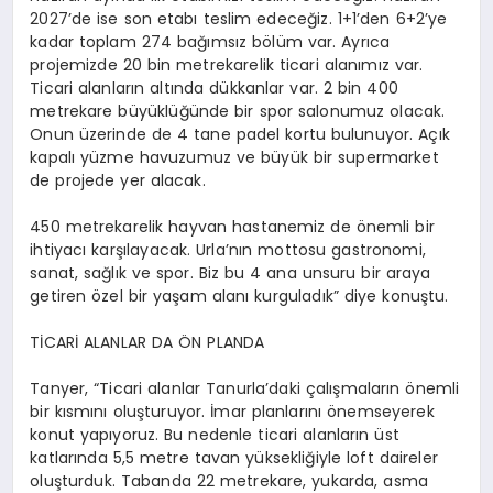
2027’de ise son etabı teslim edeceğiz. 1+1’den 6+2’ye
kadar toplam 274 bağımsız bölüm var. Ayrıca
projemizde 20 bin metrekarelik ticari alanımız var.
Ticari alanların altında dükkanlar var. 2 bin 400
metrekare büyüklüğünde bir spor salonumuz olacak.
Onun üzerinde de 4 tane
padel
kortu bulunuyor. Açık
kapalı yüzme havuzumuz ve büyük bir supermarket
de projede yer alacak.
450 metrekarelik hayvan hastanemiz de önemli bir
ihtiyacı karşılayacak. Urla’nın mottosu gastronomi,
sanat, sağlık ve spor. Biz bu 4 ana unsuru bir araya
getiren özel bir yaşam alanı kurguladık” diye konuştu.
TİCARİ ALANLAR DA ÖN PLANDA
Tanyer
, “Ticari alanlar
Tanurla’daki
çalışmaların önemli
bir kısmını oluşturuyor. İmar planlarını önemseyerek
konut yapıyoruz. Bu nedenle ticari alanların üst
katlarında 5,5 metre tavan yüksekliğiyle
loft
daireler
oluşturduk. Tabanda 22 metrekare, yukarda, asma