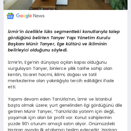
İzmir’in özellikle lüks segmentteki konutlarıyla talep
gördüğünü belirten
Tanyer
Yapı Yönetim Kurulu
Başkanı Münir
Tanyer
, Ege kültürü ve ikliminin
belirleyici olduğunu söyledi.
İzmir’in, Ege’nin dünyaya açılan kapısı olduğunu
vurgulayan
Tanyer
, binlerce yıllık tarihe sahip olan
kentin, ticaret hacmi, iklimi, doğası ve tatil
merkezlerine olan yakınlığıyla tercih edildiğini ifade
etti.
Yapımı devam eden
TanUrla’nın
, İzmir ve İstanbul
başta olmak üzere; yurt genelinden ilgi gördüğünü dile
getiren Münir
Tanyer
, “
TanUrla’da
yatırım için değil,
yaşamak için alan bir profil var. Konut sahiplerinin
yüzde 90’ı oturum amaçlı satın alıyor. Önümüzdeki
Haziran
ayında ilk etabımızı teslim edeceğiz. Haziran