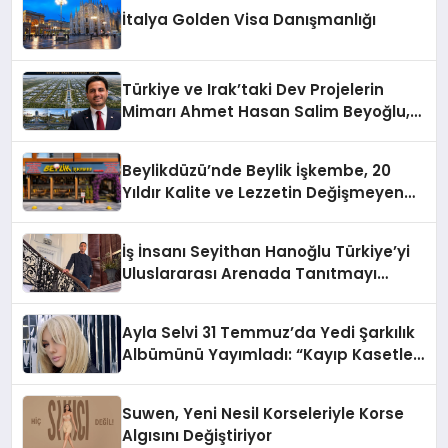
İtalya Golden Visa Danışmanlığı
Türkiye ve Irak’taki Dev Projelerin
Mimarı Ahmet Hasan Salim Beyoğlu,
10 Milyon Metrekarelik “Al Yusuf
Holding Industrial City” Projesini
Beylikdüzü’nde Beylik İşkembe, 20
Hayata Geçirecek
Yıldır Kalite ve Lezzetin Değişmeyen
Adresi
İş İnsanı Seyithan Hanoğlu Türkiye’yi
Uluslararası Arenada Tanıtmayı
Hedefliyor
Ayla Selvi 31 Temmuz’da Yedi Şarkılık
Albümünü Yayımladı: “Kayıp Kasetler
1”
Suwen, Yeni Nesil Korseleriyle Korse
Algısını Değiştiriyor