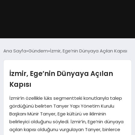
GÜNDEM
Ana Sayfa
Gündem
İzmir, Ege’nin Dünyaya Açılan Kapısı
DÜNYA
İzmir, Ege’nin Dünyaya Açılan
EĞITIM
Kapısı
EKONOMI
İzmir’in özellikle lüks segmentteki konutlarıyla talep
gördüğünü belirten Tanyer Yapı Yönetim Kurulu
MAGAZIN
Başkanı Münir Tanyer, Ege kültürü ve ikliminin
belirleyici olduğunu söyledi. İzmir’in, Ege’nin dünyaya
SAĞLIK
açılan kapısı olduğunu vurgulayan Tanyer, binlerce