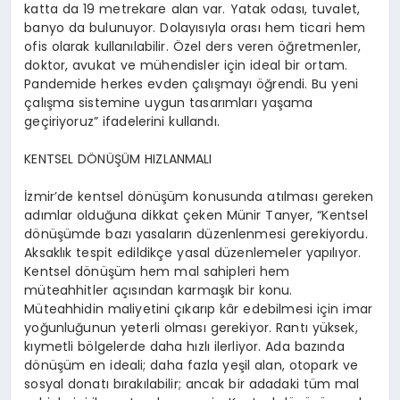
katta da 19 metrekare alan var. Yatak odası, tuvalet,
banyo da bulunuyor. Dolayısıyla orası hem ticari hem
ofis olarak kullanılabilir. Özel ders veren öğretmenler,
doktor, avukat ve mühendisler için ideal bir ortam.
Pandemide herkes evden çalışmayı öğrendi. Bu yeni
çalışma sistemine uygun tasarımları yaşama
geçiriyoruz” ifadelerini kullandı.
KENTSEL DÖNÜŞÜM HIZLANMALI
İzmir’de kentsel dönüşüm konusunda atılması gereken
adımlar olduğuna dikkat çeken Münir
Tanyer
, “Kentsel
dönüşümde bazı yasaların düzenlenmesi gerekiyordu.
Aksaklık tespit edildikçe yasal düzenlemeler yapılıyor.
Kentsel dönüşüm hem mal sahipleri hem
müteahhitler açısından karmaşık bir konu.
Müteahhidin maliyetini çıkarıp kâr edebilmesi için imar
yoğunluğunun yeterli olması gerekiyor. Rantı yüksek,
kıymetli bölgelerde daha hızlı ilerliyor. Ada bazında
dönüşüm en ideali; daha fazla yeşil
alan, otopark ve
sosyal donatı bırakılabilir; ancak bir adadaki tüm mal