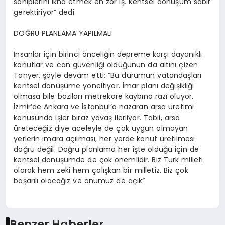
sahiplerini ikna etmek en zor iş. Kentsel dönüşüm sabır
gerektiriyor” dedi.
DOĞRU PLANLAMA YAPILMALI
İnsanlar için birinci önceliğin depreme karşı dayanıklı
konutlar ve can güvenliği olduğunun da altını çizen
Tanyer
, şöyle devam etti: “Bu durumun vatandaşları
kentsel dönüşüme yöneltiyor. İmar planı değişikliği
olmasa bile bazıları metrekare kaybına razı oluyor.
İzmir’de Ankara ve İstanbul’a nazaran arsa üretimi
konusunda işler biraz yavaş ilerliyor. Tabii, arsa
üreteceğiz diye aceleyle de çok uygun olmayan
yerlerin imara açılması, her yerde konut üretilmesi
doğru değil. Doğru planlama her işte olduğu için de
kentsel dönüşümde de çok önemlidir. Biz Türk milleti
olarak hem zeki hem çalışkan bir milletiz. Biz çok
başarılı olacağız ve önümüz de açık”
Benzer Haberler