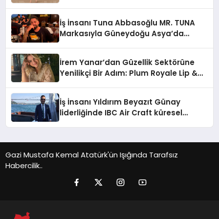
İş İnsanı Tuna Abbasoğlu MR. TUNA
Markasıyla Güneydoğu Asya’da
Büyümeye Devam Ediyor
İrem Yanar’dan Güzellik Sektörüne
Yenilikçi Bir Adım: Plum Royale Lip &
Cheek Stick
İş İnsanı Yıldırım Beyazıt Günay
liderliğinde IBC Air Craft küresel
ticarette büyümeye devam ediyor
Gazi Mustafa Kemal Atatürk'ün Işığında Tarafsız
Habercilik..