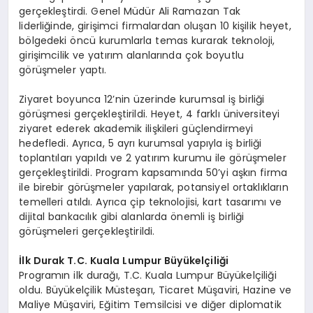
gerçekleştirdi. Genel Müdür Ali Ramazan Tak
liderliğinde, girişimci firmalardan oluşan 10 kişilik heyet,
bölgedeki öncü kurumlarla temas kurarak teknoloji,
girişimcilik ve yatırım alanlarında çok boyutlu
görüşmeler yaptı.
Ziyaret boyunca 12’nin üzerinde kurumsal iş birliği
görüşmesi gerçekleştirildi. Heyet, 4 farklı üniversiteyi
ziyaret ederek akademik ilişkileri güçlendirmeyi
hedefledi. Ayrıca, 5 ayrı kurumsal yapıyla iş birliği
toplantıları yapıldı ve 2 yatırım kurumu ile görüşmeler
gerçekleştirildi. Program kapsamında 50’yi aşkın firma
ile birebir görüşmeler yapılarak, potansiyel ortaklıkların
temelleri atıldı. Ayrıca çip teknolojisi, kart tasarımı ve
dijital bankacılık gibi alanlarda önemli iş birliği
görüşmeleri gerçekleştirildi.
İlk Durak T.C. Kuala Lumpur Büyü
kel
çiliği
Programın ilk durağı, T.C. Kuala Lumpur Büyükelçiliği
oldu. Büyükelçilik Müsteşarı, Ticaret Müşaviri, Hazine ve
Maliye Müşaviri, Eğitim Temsilcisi ve diğer diplomatik