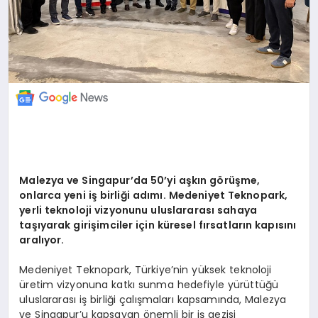
Malezya ve Singapur
’
da 50
’
yi aşkın g
ö
rüşme,
onlarca yeni iş birliğ
i ad
ımı. Medeniyet Teknopark,
yerli teknoloji vizyonunu uluslararası sahaya
taşıyarak girişimciler için küresel fırsatların kapısını
aralıyor.
Medeniyet Teknopark, Türkiye’nin yüksek teknoloji
üretim vizyonuna katkı sunma hedefiyle yürüttüğü
uluslararası iş birliği çalışmaları kapsamında, Malezya
ve Singapur’u kapsayan önemli bir iş gezisi