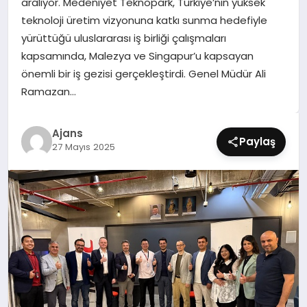
aralıyor. Medeniyet Teknopark, Türkiye’nin yüksek
SIYASET
teknoloji üretim vizyonuna katkı sunma hedefiyle
yürüttüğü uluslararası iş birliği çalışmaları
SPOR
kapsamında, Malezya ve Singapur’u kapsayan
önemli bir iş gezisi gerçekleştirdi. Genel Müdür Ali
TEKNOLOJI
Ramazan…
YAŞAM
Ajans
Paylaş
27 Mayıs 2025