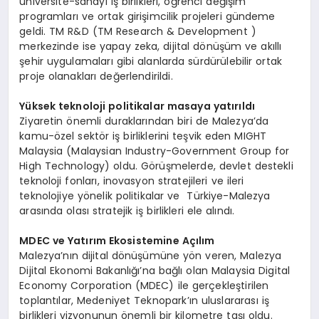
üniversite-sanayi iş birlikleri, öğrenci değişim
programları ve ortak girişimcilik projeleri gündeme
geldi. TM R&D (TM Research & Development )
merkezinde ise yapay zeka, dijital dönüşüm ve akıllı
şehir uygulamaları gibi alanlarda sürdürülebilir ortak
proje olanakları değerlendirildi.
Y
üksek teknoloji politikalar masaya yatırıldı
Ziyaretin önemli duraklarından biri de Malezya’da
kamu-özel sektör iş birliklerini teşvik eden MIGHT
Malaysia (Malaysian Industry-Government Group for
High Technology) oldu. Görüşmelerde, devlet destekli
teknoloji fonları, inovasyon stratejileri ve ileri
teknolojiye yönelik politikalar ve Türkiye-Malezya
arasında olası stratejik iş birlikleri ele alındı.
MDEC ve Yatırım Ekosistemine Açılım
Malezya’nın dijital dönüşümüne yön veren, Malezya
Dijital Ekonomi Bakanlığı’na bağlı olan Malaysia Digital
Economy Corporation (MDEC) ile gerçekleştirilen
toplantılar, Medeniyet Teknopark’ın uluslararası iş
birlikleri vizyonunun önemli bir kilometre taşı oldu.