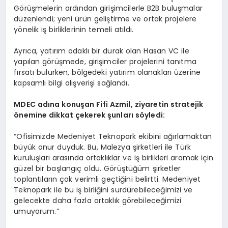
Görüşmelerin ardından girişimcilerle B2B buluşmalar
düzenlendi; yeni ürün geliştirme ve ortak projelere
yönelik iş birliklerinin temeli atıldı.
Ayrıca, yatırım odaklı bir durak olan Hasan VC ile
yapılan görüşmede, girişimciler projelerini tanıtma
fırsatı bulurken, bölgedeki yatırım olanakları üzerine
kapsamlı bilgi alışverişi sağlandı.
MDEC ad
ına konuşan Fifi Azmil, ziyaretin stratejik
ö
nemine dikkat çekerek şunları s
ö
yledi:
“Ofisimizde Medeniyet Teknopark ekibini ağırlamaktan
büyük onur duyduk. Bu, Malezya şirketleri ile Türk
kuruluşları arasında ortaklıklar ve iş birlikleri aramak için
güzel bir başlangıç oldu. Görüştüğüm şirketler
toplantıların çok verimli geçtiğini belirtti. Medeniyet
Teknopark ile bu iş birliğini sürdürebileceğimizi ve
gelecekte daha fazla ortaklık görebileceğimizi
umuyorum.”