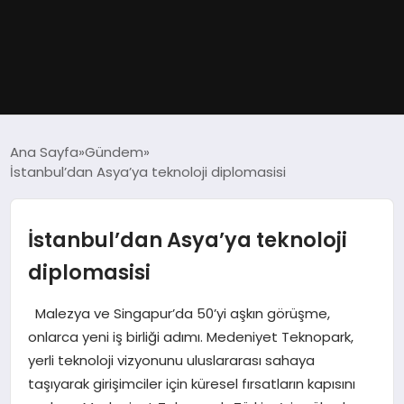
GÜNDEM
Ana Sayfa
Gündem
İstanbul’dan Asya’ya teknoloji diplomasisi
DÜNYA
EĞITIM
İstanbul’dan Asya’ya teknoloji
diplomasisi
EKONOMI
Malezya ve Singapur’da 50’yi aşkın görüşme,
MAGAZIN
onlarca yeni iş birliği adımı. Medeniyet Teknopark,
yerli teknoloji vizyonunu uluslararası sahaya
SAĞLIK
taşıyarak girişimciler için küresel fırsatların kapısını