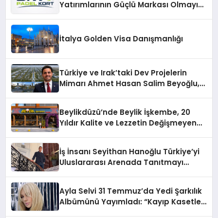
Yatırımlarının Güçlü Markası Olmayı
Sürdürüyor
İtalya Golden Visa Danışmanlığı
Türkiye ve Irak’taki Dev Projelerin
Mimarı Ahmet Hasan Salim Beyoğlu,
10 Milyon Metrekarelik “Al Yusuf
Holding Industrial City” Projesini
Beylikdüzü’nde Beylik İşkembe, 20
Hayata Geçirecek
Yıldır Kalite ve Lezzetin Değişmeyen
Adresi
İş İnsanı Seyithan Hanoğlu Türkiye’yi
Uluslararası Arenada Tanıtmayı
Hedefliyor
Ayla Selvi 31 Temmuz’da Yedi Şarkılık
Albümünü Yayımladı: “Kayıp Kasetler
1”