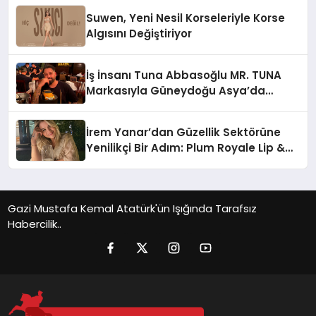
Suwen, Yeni Nesil Korseleriyle Korse
Algısını Değiştiriyor
İş İnsanı Tuna Abbasoğlu MR. TUNA
Markasıyla Güneydoğu Asya’da
Büyümeye Devam Ediyor
İrem Yanar’dan Güzellik Sektörüne
Yenilikçi Bir Adım: Plum Royale Lip &
Cheek Stick
Gazi Mustafa Kemal Atatürk'ün Işığında Tarafsız
Habercilik..