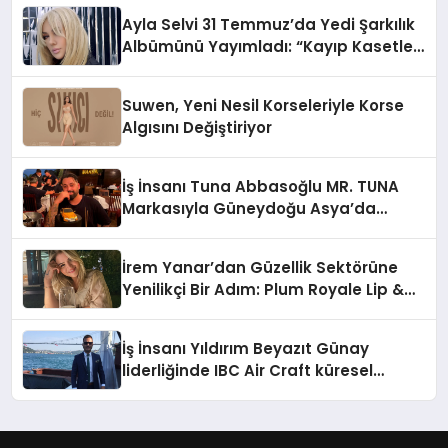
Ayla Selvi 31 Temmuz’da Yedi Şarkılık
Albümünü Yayımladı: “Kayıp Kasetler
1”
Suwen, Yeni Nesil Korseleriyle Korse
Algısını Değiştiriyor
İş İnsanı Tuna Abbasoğlu MR. TUNA
Markasıyla Güneydoğu Asya’da
Büyümeye Devam Ediyor
İrem Yanar’dan Güzellik Sektörüne
Yenilikçi Bir Adım: Plum Royale Lip &
Cheek Stick
İş İnsanı Yıldırım Beyazıt Günay
liderliğinde IBC Air Craft küresel
ticarette büyümeye devam ediyor