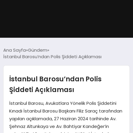
GÜNDEM
Ana Sayfa
Gündem
İstanbul Barosu’ndan Polis Şiddeti Açıklaması
DÜNYA
EĞITIM
İstanbul Barosu’ndan Polis
Şiddeti Açıklaması
EKONOMI
İstanbul Barosu, Avukatlara Yönelik Polis Şiddetini
MAGAZIN
Kınadı İstanbul Barosu Başkanı Filiz Saraç tarafından
yapılan açıklamada, 27 Haziran 2024 tarihinde Av.
SAĞLIK
Şehnaz Altunkaya ve Av. Bahtiyar Kandeğer’in