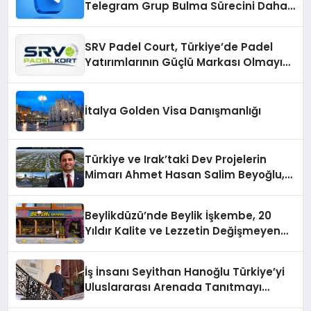
Telegram Grup Bulma Sürecini Daha
Verimli Hale Getirin
SRV Padel Court, Türkiye’de Padel
Yatırımlarının Güçlü Markası Olmayı
Sürdürüyor
İtalya Golden Visa Danışmanlığı
Türkiye ve Irak’taki Dev Projelerin
Mimarı Ahmet Hasan Salim Beyoğlu,
10 Milyon Metrekarelik “Al Yusuf
Holding Industrial City” Projesini
Beylikdüzü’nde Beylik İşkembe, 20
Hayata Geçirecek
Yıldır Kalite ve Lezzetin Değişmeyen
Adresi
İş İnsanı Seyithan Hanoğlu Türkiye’yi
Uluslararası Arenada Tanıtmayı
Hedefliyor