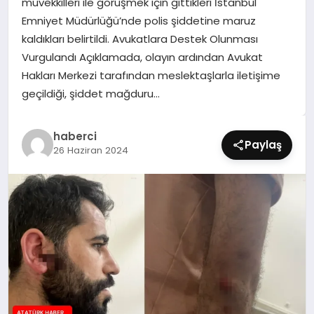
müvekkilleri ile görüşmek için gittikleri İstanbul
SIYASET
Emniyet Müdürlüğü’nde polis şiddetine maruz
kaldıkları belirtildi. Avukatlara Destek Olunması
SPOR
Vurgulandı Açıklamada, olayın ardından Avukat
Hakları Merkezi tarafından meslektaşlarla iletişime
TEKNOLOJI
geçildiği, şiddet mağduru…
YAŞAM
haberci
Paylaş
26 Haziran 2024