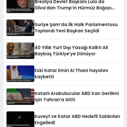
Brezilya Devlet Başkanı Lula da
Silva’dan Trump’ın Hürmüz Boğazı
Kararına ‘Korsanlık’ Tepkisi
Suriye Şam’da İlk Halk Parlamentosu
Toplandı Yeni Başkan Seçildi
40 Yıllık Yurt Dışı Yasağı Kalktı Ali
Baybaş Türkiye’ye Dönüyor
Eski Katar Emiri Al Thani hayatını
kaybetti
Katarlı Arabulucular ABD İran Gerilimi
İçin Tahran’a Gitti
Kuveyt ve Katar ABD Hedefli Saldırıları
Engelledi