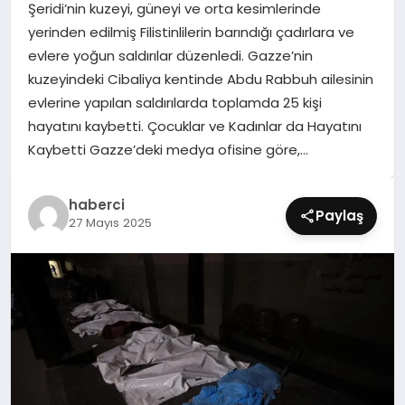
Şeridi’nin kuzeyi, güneyi ve orta kesimlerinde
SIYASET
yerinden edilmiş Filistinlilerin barındığı çadırlara ve
evlere yoğun saldırılar düzenledi. Gazze’nin
SPOR
kuzeyindeki Cibaliya kentinde Abdu Rabbuh ailesinin
evlerine yapılan saldırılarda toplamda 25 kişi
TEKNOLOJI
hayatını kaybetti. Çocuklar ve Kadınlar da Hayatını
Kaybetti Gazze’deki medya ofisine göre,…
YAŞAM
haberci
Paylaş
27 Mayıs 2025