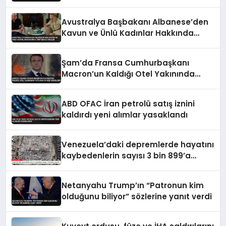
Avustralya Başbakanı Albanese’den
Kavun ve Ünlü Kadınlar Hakkında
Tartışmalı Sözler
Şam’da Fransa Cumhurbaşkanı
Macron’un Kaldığı Otel Yakınında
Patlama 18 Kişi Yaralandı
ABD OFAC İran petrolü satış iznini
kaldırdı yeni alımlar yasaklandı
Venezuela’daki depremlerde hayatını
kaybedenlerin sayısı 3 bin 899’a
yükseldi
Netanyahu Trump’ın “Patronun kim
olduğunu biliyor” sözlerine yanıt verdi