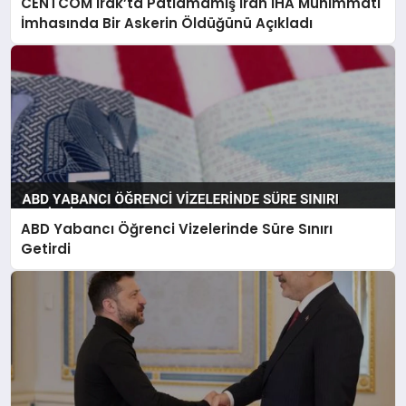
CENTCOM Irak’ta Patlamamış İran İHA Mühimmatı
İmhasında Bir Askerin Öldüğünü Açıkladı
ABD Yabancı Öğrenci Vizelerinde Süre Sınırı
Getirdi