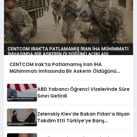
CENTCOM Irak’ta Patlamamış İran İHA
Mühimmatı İmhasında Bir Askerin Öldüğünü
Açıkladı
ABD Yabancı Öğrenci Vizelerinde Süre
Sınırı Getirdi
Zelenskiy Kiev’de Bakan Fidan’a Nişan
Takdim Etti Türkiye’ye Barış
Teşekkürü