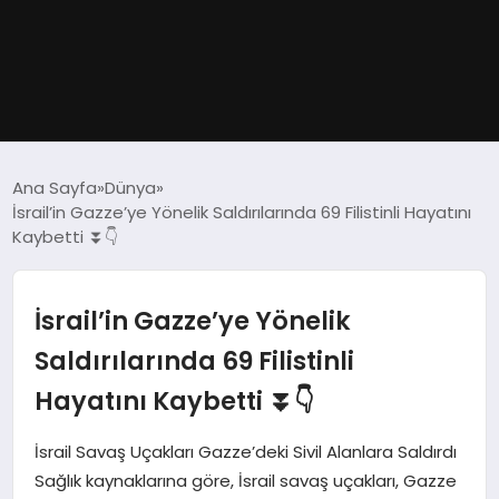
GÜNDEM
Ana Sayfa
Dünya
İsrail’in Gazze’ye Yönelik Saldırılarında 69 Filistinli Hayatını
DÜNYA
Kaybetti ⏬👇
EĞITIM
İsrail’in Gazze’ye Yönelik
EKONOMI
Saldırılarında 69 Filistinli
Hayatını Kaybetti ⏬👇
MAGAZIN
İsrail Savaş Uçakları Gazze’deki Sivil Alanlara Saldırdı
SAĞLIK
Sağlık kaynaklarına göre, İsrail savaş uçakları, Gazze