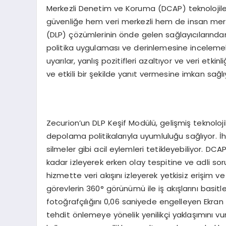
Merkezli Denetim ve Koruma (DCAP) teknolojile
güvenliğe hem veri merkezli hem de insan merke
(DLP) çözümlerinin önde gelen sağlayıcılarından
politika uygulaması ve derinlemesine incelemeler 
uyarılar, yanlış pozitifleri azaltıyor ve veri etkinl
ve etkili bir şekilde yanıt vermesine imkan sağlı
Zecurion’un DLP Keşif Modülü, gelişmiş teknolojile
depolama politikalarıyla uyumluluğu sağlıyor. İhl
silmeler gibi acil eylemleri tetikleyebiliyor. 
kadar izleyerek erken olay tespitine ve adli so
hizmette veri akışını izleyerek yetkisiz erişim ve
görevlerin 360° görünümü ile iş akışlarını basitle
fotoğrafçılığını 0,06 saniyede engelleyen Ekran 
tehdit önlemeye yönelik yenilikçi yaklaşımını v