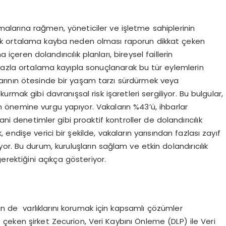
olmalarına rağmen, yöneticiler ve işletme sahiplerinin
sek ortalama kayba neden olması raporun dikkat çeken
 içeren dolandırıcılık planları, bireysel faillerin
 fazla ortalama kayıpla sonuçlanarak bu tür eylemlerin
anaklarının ötesinde bir yaşam tarzı sürdürmek veya
 kurmak gibi davranışsal risk işaretleri sergiliyor. Bu bulgular,
in önemine vurgu yapıyor. Vakaların %43’ü, ihbarlar
ani denetimler gibi proaktif kontroller de dolandırıcılık
 endişe verici bir şekilde, vakaların yarısından fazlası zayıf
or. Bu durum, kuruluşların sağlam ve etkin dolandırıcılık
erektiğini açıkça gösteriyor.
lerin de varlıklarını korumak için kapsamlı çözümler
çeken şirket Zecurion, Veri Kaybını Önleme (DLP) ile Veri