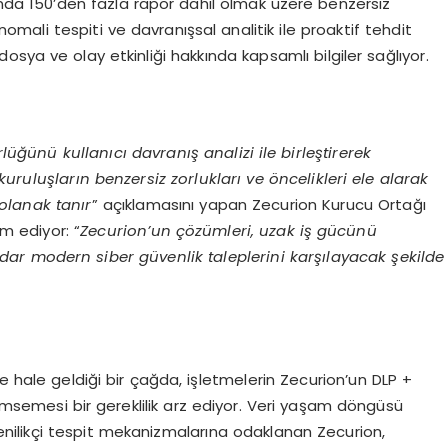
ında 150’den fazla rapor dahil olmak üzere benzersiz
nomali tespiti ve davranışsal analitik ile proaktif tehdit
sya ve olay etkinliği hakkında kapsamlı bilgiler sağlıyor.
rl
üğü
n
ü
kullan
ı
c
ı
davran
ış
analizi ile birle
ş
tirerek
 kurulu
ş
lar
ı
n benzersiz zorluklar
ı ve ö
ncelikleri ele alarak
 olanak tan
ı
r
” açıklamasını yapan Zecurion Kurucu Ortağı
m ediyor: “
Zecurion’un
çö
z
ü
mleri, uzak i
ş
g
ü
c
ü
n
ü
adar modern siber g
ü
venlik taleplerini kar
şı
layacak
ş
ekilde
e hale geldiği bir çağda, işletmelerin Zecurion’un DLP +
imsemesi bir gereklilik arz ediyor. Veri yaşam döngüsü
yenilikçi tespit mekanizmalarına odaklanan Zecurion,