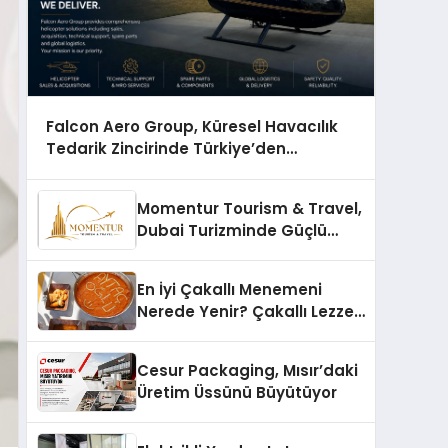
Falcon Aero Group, Küresel Havacılık
Tedarik Zincirinde Türkiye’den
Dünyaya Açılıyor
Momentur Tourism & Travel,
Dubai Turizminde Güçlü
Operasyon Ağıyla Fark
Yaratıyor
En İyi Çakallı Menemeni
Nerede Yenir? Çakallı Lezzet
Rehberi
Cesur Packaging, Mısır’daki
Üretim Üssünü Büyütüyor