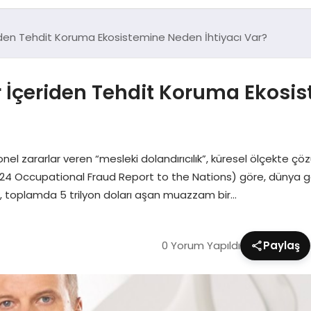
riden Tehdit Koruma Ekosistemine Neden İhtiyacı Var?
r İçeriden Tehdit Koruma Ekosi
 zararlar veren “mesleki dolandırıcılık”, küresel ölçekte çö
 Occupational Fraud Report to the Nations) göre, dünya genelin
n, toplamda 5 trilyon doları aşan muazzam bir…
0 Yorum Yapıldı
Paylaş