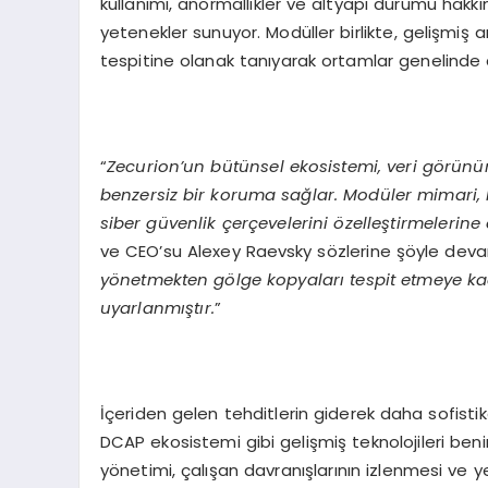
kullanımı, anormallikler ve altyapı durumu hakk
yetenekler sunuyor. Modüller birlikte, gelişmiş a
tespitine olanak tanıyarak ortamlar genelinde do
“
Zecurion’un b
ü
t
ü
nsel ekosistemi, veri g
ö
r
ü
n
ü
benzersiz bir koruma sa
ğ
lar. Mod
ü
ler mimari,
siber g
ü
venlik
ç
er
ç
evelerini
ö
zelle
ş
tirmelerine
ve CEO’su Alexey Raevsky sözlerine şöyle deva
y
ö
netmekten g
ö
lge kopyalar
ı
tespit etmeye k
uyarlanm
ış
t
ı
r.
”
İçeriden gelen tehditlerin giderek daha sofistik
DCAP ekosistemi gibi gelişmiş teknolojileri ben
yönetimi, çalışan davranışlarının izlenmesi ve 