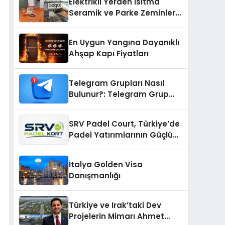
Elektrikli Yerden Isıtma
Seramik ve Parke Zeminler
İçin En Verimli Çözümler
En Uygun Yangına Dayanıklı
Ahşap Kapı Fiyatları
Telegram Grupları Nasıl
Bulunur?: Telegram Grup
Bulma Sürecini Daha Verimli
Hale Getirin
SRV Padel Court, Türkiye’de
Padel Yatırımlarının Güçlü
Markası Olmayı Sürdürüyor
İtalya Golden Visa
Danışmanlığı
Türkiye ve Irak’taki Dev
Projelerin Mimarı Ahmet