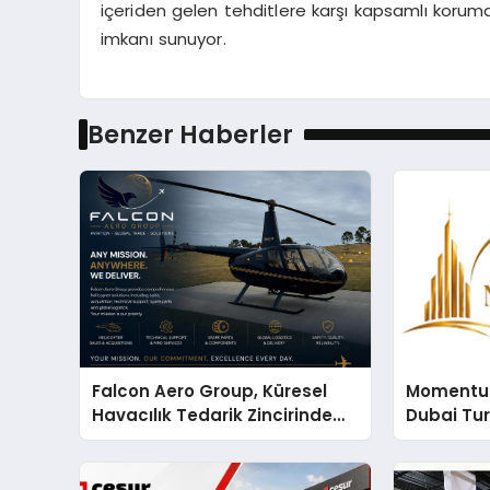
içeriden gelen tehditlere karşı kapsamlı koruma
imkanı sunuyor.
Benzer Haberler
Falcon Aero Group, Küresel
Momentur
Havacılık Tedarik Zincirinde
Dubai Tu
Türkiye’den Dünyaya Açılıyor
Operasyo
Yaratıyor