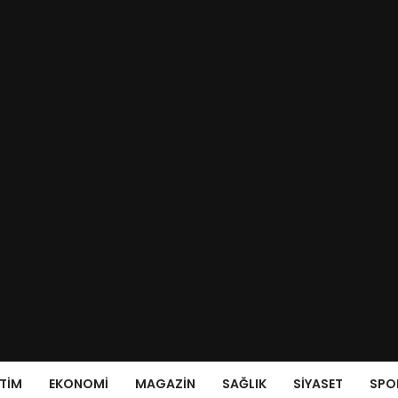
ITIM
EKONOMI
MAGAZIN
SAĞLIK
SIYASET
SPO