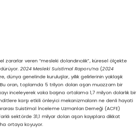
zararlar veren “mesleki dolandırıcılık”, küresel ölçekte
rdürüyor.
2024 Mesleki Suistimal Raporu
‘na (
2024
re, dünya genelinde kuruluşlar, yıllık gelirlerinin yaklaşık
. Bu oran, toplamda 5 trilyon doları aşan muazzam bir
kayı inceleyerek vaka başına ortalama 1,7 milyon dolarlık bir
ditlere karşı etkili önleyici mekanizmaların ne denli hayati
lararası Suistimal İnceleme Uzmanları Derneği (ACFE)
rklı sektörde 31,1 milyar doları aşan kayıplara dikkat
 daha ortaya koyuyor.