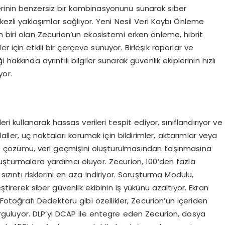
rinin benzersiz bir kombinasyonunu sunarak siber
zli yaklaşımlar sağlıyor. Yeni Nesil Veri Kaybı Önleme
 biri olan Zecurion’un ekosistemi erken önleme, hibrit
için etkili bir çerçeve sunuyor. Birleşik raporlar ve
iği hakkında ayrıntılı bilgiler sunarak güvenlik ekiplerinin hızlı
yor.
ri kullanarak hassas verileri tespit ediyor, sınıflandırıyor ve
aller, uç noktaları korumak için bildirimler, aktarımlar veya
DCAP çözümü, veri geçmişini oluşturulmasından taşınmasına
ruşturmalara yardımcı oluyor. Zecurion, 100’den fazla
 sızıntı risklerini en aza indiriyor. Soruşturma Modülü,
ştirerek siber güvenlik ekibinin iş yükünü azaltıyor. Ekran
Fotoğrafı Dedektörü gibi özellikler, Zecurion’un içeriden
urguluyor. DLP’yi DCAP ile entegre eden Zecurion, dosya