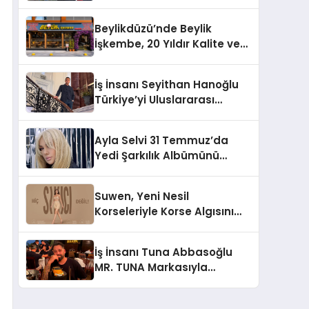
Hasan Salim Beyoğlu, 10
Milyon Metrekarelik “Al Yusuf
Beylikdüzü’nde Beylik
Holding Industrial City”
İşkembe, 20 Yıldır Kalite ve
Projesini Hayata Geçirecek
Lezzetin Değişmeyen Adresi
İş İnsanı Seyithan Hanoğlu
Türkiye’yi Uluslararası
Arenada Tanıtmayı
Hedefliyor
Ayla Selvi 31 Temmuz’da
Yedi Şarkılık Albümünü
Yayımladı: “Kayıp Kasetler 1”
Suwen, Yeni Nesil
Korseleriyle Korse Algısını
Değiştiriyor
İş İnsanı Tuna Abbasoğlu
MR. TUNA Markasıyla
Güneydoğu Asya’da
Büyümeye Devam Ediyor