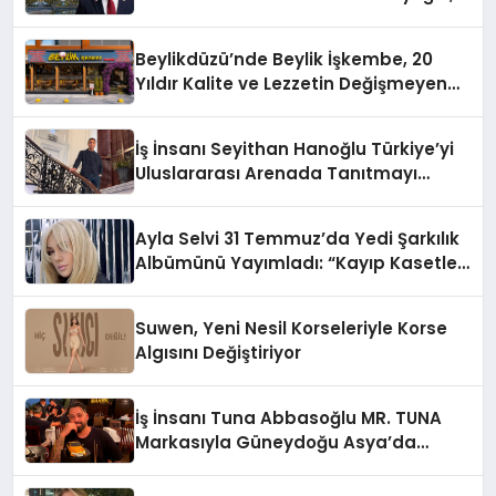
10 Milyon Metrekarelik “Al Yusuf
Holding Industrial City” Projesini
Beylikdüzü’nde Beylik İşkembe, 20
Hayata Geçirecek
Yıldır Kalite ve Lezzetin Değişmeyen
Adresi
İş İnsanı Seyithan Hanoğlu Türkiye’yi
Uluslararası Arenada Tanıtmayı
Hedefliyor
Ayla Selvi 31 Temmuz’da Yedi Şarkılık
Albümünü Yayımladı: “Kayıp Kasetler
1”
Suwen, Yeni Nesil Korseleriyle Korse
Algısını Değiştiriyor
İş İnsanı Tuna Abbasoğlu MR. TUNA
Markasıyla Güneydoğu Asya’da
Büyümeye Devam Ediyor