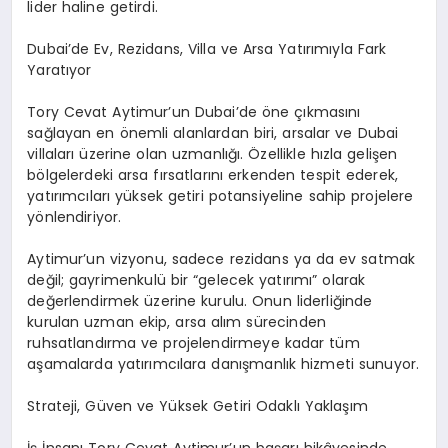
lider haline getirdi.
Dubai’de Ev, Rezidans, Villa ve Arsa Yatırımıyla Fark
Yaratıyor
Tory Cevat Aytimur’un Dubai’de öne çıkmasını
sağlayan en önemli alanlardan biri, arsalar ve Dubai
villaları üzerine olan uzmanlığı. Özellikle hızla gelişen
bölgelerdeki arsa fırsatlarını erkenden tespit ederek,
yatırımcıları yüksek getiri potansiyeline sahip projelere
yönlendiriyor.
Aytimur’un vizyonu, sadece rezidans ya da ev satmak
değil; gayrimenkulü bir “gelecek yatırımı” olarak
değerlendirmek üzerine kurulu. Onun liderliğinde
kurulan uzman ekip, arsa alım sürecinden
ruhsatlandırma ve projelendirmeye kadar tüm
aşamalarda yatırımcılara danışmanlık hizmeti sunuyor.
Strateji, Güven ve Yüksek Getiri Odaklı Yaklaşım
İş İnsanı Tory Cevat Aytimur’un başarı hikâyesinde,