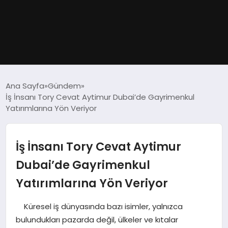
GÜNDEM
Ana Sayfa
Gündem
İş İnsanı Tory Cevat Aytimur Dubai’de Gayrimenkul
DÜNYA
Yatırımlarına Yön Veriyor
EĞITIM
İş İnsanı Tory Cevat Aytimur
EKONOMI
Dubai’de Gayrimenkul
Yatırımlarına Yön Veriyor
MAGAZIN
Küresel iş dünyasında bazı isimler, yalnızca
SAĞLIK
bulundukları pazarda değil, ülkeler ve kıtalar