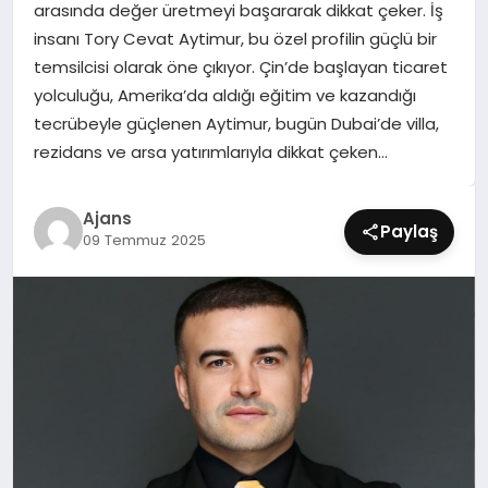
arasında değer üretmeyi başararak dikkat çeker. İş
SIYASET
insanı Tory Cevat Aytimur, bu özel profilin güçlü bir
temsilcisi olarak öne çıkıyor. Çin’de başlayan ticaret
SPOR
yolculuğu, Amerika’da aldığı eğitim ve kazandığı
tecrübeyle güçlenen Aytimur, bugün Dubai’de villa,
TEKNOLOJI
rezidans ve arsa yatırımlarıyla dikkat çeken…
YAŞAM
Ajans
Paylaş
09 Temmuz 2025