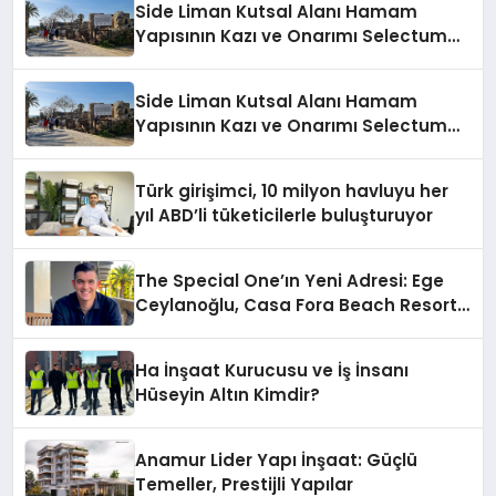
Side Liman Kutsal Alanı Hamam
Yapısının Kazı ve Onarımı Selectum
Hotels&Resorts’un da Katkılarıyla
Tamamlandı
Side Liman Kutsal Alanı Hamam
Yapısının Kazı ve Onarımı Selectum
Hotels&Resorts’un da Katkılarıyla
Tamamlandı
Türk girişimci, 10 milyon havluyu her
yıl ABD’li tüketicilerle buluşturuyor
The Special One’ın Yeni Adresi: Ege
Ceylanoğlu, Casa Fora Beach Resort
Hotel’i Zirveye Taşımaya Geliyor!
Ha İnşaat Kurucusu ve İş İnsanı
Hüseyin Altın Kimdir?
Anamur Lider Yapı İnşaat: Güçlü
Temeller, Prestijli Yapılar