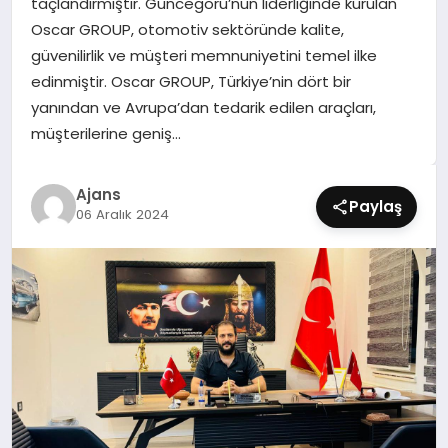
taçlandırmıştır. Güncegörü’nün liderliğinde kurulan
SIYASET
Oscar GROUP, otomotiv sektöründe kalite,
güvenilirlik ve müşteri memnuniyetini temel ilke
SPOR
edinmiştir. Oscar GROUP, Türkiye’nin dört bir
yanından ve Avrupa’dan tedarik edilen araçları,
TEKNOLOJI
müşterilerine geniş…
YAŞAM
Ajans
Paylaş
06 Aralık 2024