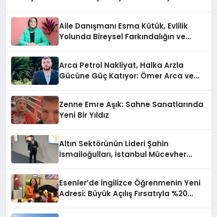
Aile Danışmanı Esma Kütük, Evlilik
Yolunda Bireysel Farkındalığın ve
Sınırların Gücünü Anlatıyor
Arca Petrol Nakliyat, Halka Arzla
Gücüne Güç Katıyor: Ömer Arca ve
Mehmet Arca’dan Sektöre Güçlü
Yatırım
Zenne Emre Aşık: Sahne Sanatlarında
Yeni Bir Yıldız
Altın Sektörünün Lideri Şahin
İsmailoğulları, İstanbul Mücevher
Fuarı’nda Parladı ￼
Esenler’de İngilizce Öğrenmenin Yeni
Adresi: Büyük Açılış Fırsatıyla %20
İndirim!