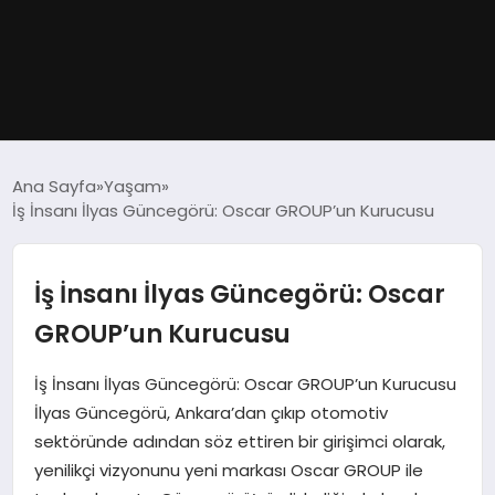
GÜNDEM
Ana Sayfa
Yaşam
İş İnsanı İlyas Güncegörü: Oscar GROUP’un Kurucusu
DÜNYA
EĞITIM
İş İnsanı İlyas Güncegörü: Oscar
GROUP’un Kurucusu
EKONOMI
İş İnsanı İlyas Güncegörü: Oscar GROUP’un Kurucusu
MAGAZIN
İlyas Güncegörü, Ankara’dan çıkıp otomotiv
sektöründe adından söz ettiren bir girişimci olarak,
SAĞLIK
yenilikçi vizyonunu yeni markası Oscar GROUP ile