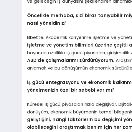
ve geleceğin iş dünyasını şekillendiren dinamik
Öncelikle merhaba,
sizi biraz tanıyabilir m
nasıl yöneldiniz?
Elbette. Akademik kariyerime işletme ve yöneti
işletme ve yönetim bilimleri üzerine çeşitl
boyunca özellikle iş gücü piyasaları, girişimcil
ABD’de çalışmalarımı sürdürüyorum.
Araştır
anlamak ve bu dönüşümün ekonomik sürdürülebilir
İş gücü entegrasyonu ve ekonomik kalkınma
yönelmenizin özel bir sebebi var mı?
Küresel iş gücü piyasaları hızla değişiyor. Dijit
dönüşüm, ekonomik büyümenin temel bileşenleri
geliştiğini, hangi faktörlerin bu değişimi yö
olabileceğini araştırmak benim için her zama