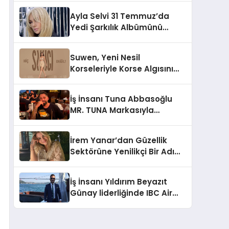
Hedefliyor
Ayla Selvi 31 Temmuz’da
Yedi Şarkılık Albümünü
Yayımladı: “Kayıp Kasetler 1”
Suwen, Yeni Nesil
Korseleriyle Korse Algısını
Değiştiriyor
İş İnsanı Tuna Abbasoğlu
MR. TUNA Markasıyla
Güneydoğu Asya’da
Büyümeye Devam Ediyor
İrem Yanar’dan Güzellik
Sektörüne Yenilikçi Bir Adım:
Plum Royale Lip & Cheek
Stick
İş İnsanı Yıldırım Beyazıt
Günay liderliğinde IBC Air
Craft küresel ticarette
büyümeye devam ediyor