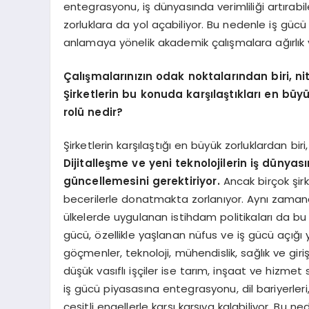
entegrasyonu, iş dünyasında verimliliği artırab
zorluklara da yol açabiliyor. Bu nedenle iş gü
anlamaya yönelik akademik çalışmalara ağırlık 
Çalışmalarınızın odak noktalarından biri, nit
Şirketlerin bu konuda karşılaştıkları en bü
rolü nedir?
Şirketlerin karşılaştığı en büyük zorluklardan bi
Dijitalleşme ve yeni teknolojilerin iş dünyas
güncellemesini gerektiriyor.
Ancak birçok şirk
becerilerle donatmakta zorlanıyor. Aynı zamand
ülkelerde uygulanan istihdam politikaları da bu
gücü, özellikle yaşlanan nüfus ve iş gücü açığı ya
göçmenler, teknoloji, mühendislik, sağlık ve gir
düşük vasıflı işçiler ise tarım, inşaat ve hizme
iş gücü piyasasına entegrasyonu, dil bariyerler
çeşitli engellerle karşı karşıya kalabiliyor. Bu