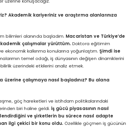
ler üzerine konuşacağız.
iyiz? Akademik kariyeriniz ve araştırma alanlarınıza
m bilimleri alanında başladım.
Macaristan ve Türkiye’de
i akademik çalışmalar yürüttüm.
Doktora eğitimim
ik ve ekonomik kalkınma konularına yoğunlaştım.
Şimdi ise
malarımın temel odağı, iş dünyasının değişen dinamiklerini
lik üzerindeki etkilerini analiz etmek.
 üzerine çalışmaya nasıl başladınız? Bu alana
alleşme, göç hareketleri ve istihdam politikalarındaki
nden biri haline geldi.
İş gücü piyasasının nasıl
nlendirdiğini ve şirketlerin bu sürece nasıl adapte
n ilgi çekici bir konu oldu.
Özellikle göçmen iş gücünün