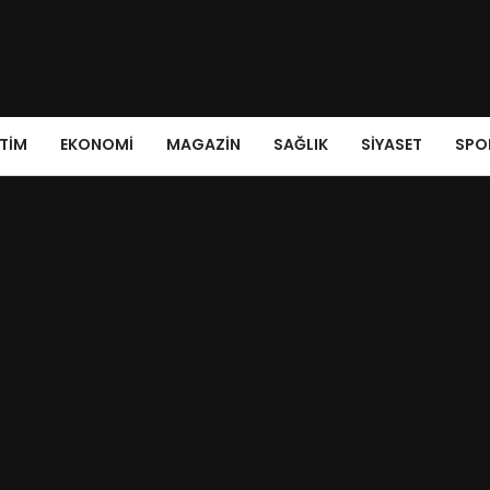
ITIM
EKONOMI
MAGAZIN
SAĞLIK
SIYASET
SPO