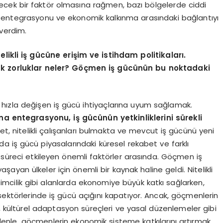
ilecek bir faktör olmasına rağmen, bazı bölgelerde ciddi
cü entegrasyonu ve ekonomik kalkınma arasındaki bağlantıyı
verdim.
elikli iş gücüne erişim ve istihdam politikaları.
yük zorluklar neler? Göçmen iş gücünün bu noktadaki
ri, hızla değişen iş gücü ihtiyaçlarına uyum sağlamak.
ına entegrasyonu, iş gücünün yetkinliklerini sürekli
et, nitelikli çalışanları bulmakta ve mevcut iş gücünü yeni
a iş gücü piyasalarındaki küresel rekabet ve farklı
 süreci etkileyen önemli faktörler arasında. Göçmen iş
şayan ülkeler için önemli bir kaynak haline geldi. Nitelikli
işimcilik gibi alanlarda ekonomiye büyük katkı sağlarken,
t sektörlerinde iş gücü açığını kapatıyor. Ancak, göçmenlerin
i, kültürel adaptasyon süreçleri ve yasal düzenlemeler gibi
 nedenle, göçmenlerin ekonomik sisteme katkılarını artırmak