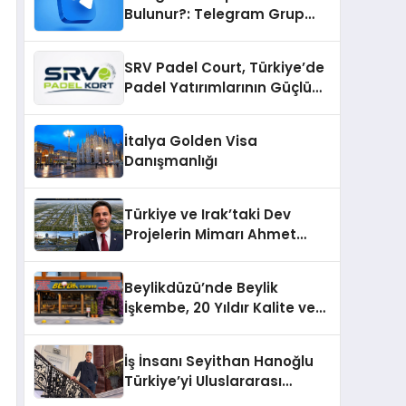
Bulunur?: Telegram Grup
Bulma Sürecini Daha Verimli
Hale Getirin
SRV Padel Court, Türkiye’de
Padel Yatırımlarının Güçlü
Markası Olmayı Sürdürüyor
İtalya Golden Visa
Danışmanlığı
Türkiye ve Irak’taki Dev
Projelerin Mimarı Ahmet
Hasan Salim Beyoğlu, 10
Milyon Metrekarelik “Al Yusuf
Beylikdüzü’nde Beylik
Holding Industrial City”
İşkembe, 20 Yıldır Kalite ve
Projesini Hayata Geçirecek
Lezzetin Değişmeyen Adresi
İş İnsanı Seyithan Hanoğlu
Türkiye’yi Uluslararası
Arenada Tanıtmayı