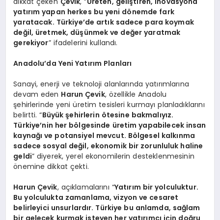
dikkat çeken
Çevik
, “
Üreten, geliştiren, inovasyona
yatırım yapan herkes bu yeni dönemde fark
yaratacak. Türkiye’de artık sadece para koymak
değil, üretmek, düşünmek ve değer yaratmak
gerekiyor
” ifadelerini kullandı.
Anadolu’da Yeni Yatırım Planları
Sanayi, enerji ve teknoloji alanlarında yatırımlarına
devam eden
Harun Çevik
, özellikle Anadolu
şehirlerinde yeni üretim tesisleri kurmayı planladıklarını
belirtti. “
Büyük şehirlerin ötesine bakmalıyız.
Türkiye’nin her bölgesinde üretim yapabilecek insan
kaynağı ve potansiyel mevcut. Bölgesel kalkınma
sadece sosyal değil, ekonomik bir zorunluluk haline
geldi
” diyerek, yerel ekonomilerin desteklenmesinin
önemine dikkat çekti.
Harun Çevik
, açıklamalarını “
Yatırım bir yolculuktur.
Bu yolculukta zamanlama, vizyon ve cesaret
belirleyici unsurlardır. Türkiye bu anlamda, sağlam
bir gelecek kurmak isteyen her yatırımcı için doğru