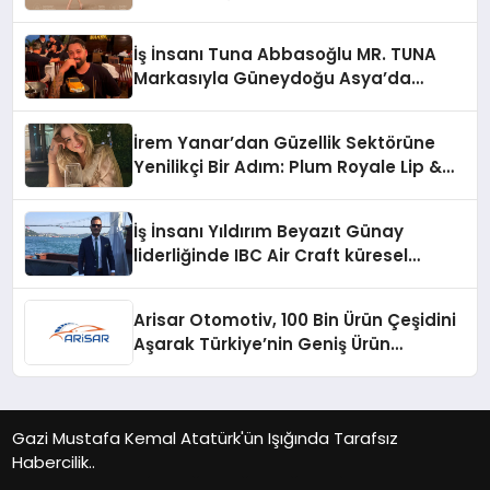
İş İnsanı Tuna Abbasoğlu MR. TUNA
Markasıyla Güneydoğu Asya’da
Büyümeye Devam Ediyor
İrem Yanar’dan Güzellik Sektörüne
Yenilikçi Bir Adım: Plum Royale Lip &
Cheek Stick
İş İnsanı Yıldırım Beyazıt Günay
liderliğinde IBC Air Craft küresel
ticarette büyümeye devam ediyor
Arisar Otomotiv, 100 Bin Ürün Çeşidini
Aşarak Türkiye’nin Geniş Ürün
Yelpazesine Sahip Oto Yedek Parça
Platformlarından Biri Oldu
Gazi Mustafa Kemal Atatürk'ün Işığında Tarafsız
Habercilik..