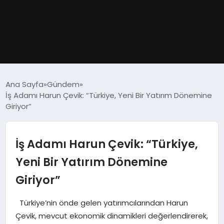
GÜNDEM
Ana Sayfa
Gündem
İş Adamı Harun Çevik: “Türkiye, Yeni Bir Yatırım Dönemine
DÜNYA
Giriyor”
EĞITIM
İş Adamı Harun Çevik: “Türkiye,
EKONOMI
Yeni Bir Yatırım Dönemine
Giriyor”
MAGAZIN
Türkiye’nin önde gelen yatırımcılarından Harun
SAĞLIK
Çevik, mevcut ekonomik dinamikleri değerlendirerek,