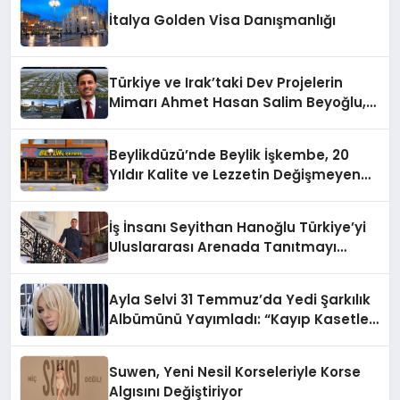
İtalya Golden Visa Danışmanlığı
Türkiye ve Irak’taki Dev Projelerin
Mimarı Ahmet Hasan Salim Beyoğlu,
10 Milyon Metrekarelik “Al Yusuf
Holding Industrial City” Projesini
Beylikdüzü’nde Beylik İşkembe, 20
Hayata Geçirecek
Yıldır Kalite ve Lezzetin Değişmeyen
Adresi
İş İnsanı Seyithan Hanoğlu Türkiye’yi
Uluslararası Arenada Tanıtmayı
Hedefliyor
Ayla Selvi 31 Temmuz’da Yedi Şarkılık
Albümünü Yayımladı: “Kayıp Kasetler
1”
Suwen, Yeni Nesil Korseleriyle Korse
Algısını Değiştiriyor