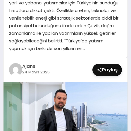
yerli ve yabancı yatırımcılar için Türkiye’nin sunduğu
SIYASET
fırsatlara dikkat çekti. Özellikle üretim, teknoloji ve
yenilenebilir enerji gibi stratejik sektörlerde ciddi bir
SPOR
potansiyel bulunduğunu ifade eden Çevik, doğru
zamanlama ile yapılan yatırımların yüksek getiriler
TEKNOLOJI
sağlayabileceğini belirtti. “Türkiye’de yatırım
yapmak için belki de son yılların en…
YAŞAM
Ajans
Paylaş
24 Mayıs 2025