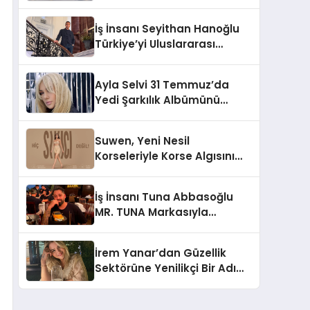
Lezzetin Değişmeyen Adresi
İş İnsanı Seyithan Hanoğlu
Türkiye’yi Uluslararası
Arenada Tanıtmayı
Hedefliyor
Ayla Selvi 31 Temmuz’da
Yedi Şarkılık Albümünü
Yayımladı: “Kayıp Kasetler 1”
Suwen, Yeni Nesil
Korseleriyle Korse Algısını
Değiştiriyor
İş İnsanı Tuna Abbasoğlu
MR. TUNA Markasıyla
Güneydoğu Asya’da
Büyümeye Devam Ediyor
İrem Yanar’dan Güzellik
Sektörüne Yenilikçi Bir Adım:
Plum Royale Lip & Cheek
Stick