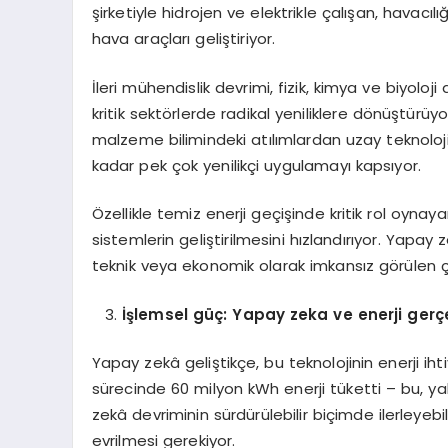
şirketiyle hidrojen ve elektrikle çalışan, havacı
hava araçları geliştiriyor.
İleri mühendislik devrimi, fizik, kimya ve biyoloji 
kritik sektörlerde radikal yeniliklere dönüştür
malzeme bilimindeki atılımlardan uzay teknoloji
kadar pek çok yenilikçi uygulamayı kapsıyor.
Özellikle temiz enerji geçişinde kritik rol oynaya
sistemlerin geliştirilmesini hızlandırıyor. Yapay 
teknik veya ekonomik olarak imkansız görülen ç
İşlemsel güç: Yapay zeka ve enerji gerç
Yapay zekâ geliştikçe, bu teknolojinin enerji ih
sürecinde 60 milyon kWh enerji tüketti – bu, yak
zekâ devriminin sürdürülebilir biçimde ilerleyebilm
evrilmesi gerekiyor.