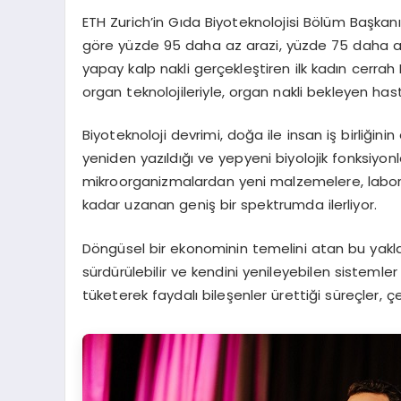
ETH Zurich’in Gıda Biyoteknolojisi Bölüm Başkanı
göre yüzde 95 daha az arazi, yüzde 75 daha az 
yapay kalp nakli gerçekleştiren ilk kadın cerrah D
organ teknolojileriyle, organ nakli bekleyen has
Biyoteknoloji devrimi, doğa ile insan iş birliğini
yeniden yazıldığı ve yepyeni biyolojik fonksiyonl
mikroorganizmalardan yeni malzemelere, laboratu
kadar uzanan geniş bir spektrumda ilerliyor.
Döngüsel bir ekonominin temelini atan bu yakla
sürdürülebilir ve kendini yenileyebilen sistemler 
tüketerek faydalı bileşenler ürettiği süreçler, 