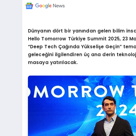
Dünyanı
n d
ö
rt bir yanından gelen bilim insan
Hello Tomorrow Türkiye Summit 2025, 23 May
“Deep Tech Çağında Yükseliş
e Ge
ç
in” tem
geleceğini ilgilendiren üç ana derin teknoloj
masaya yatırılacak.