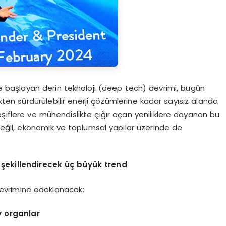
başlayan derin teknoloji (deep tech) devrimi, bugün
kten sürdürülebilir enerji çözümlerine kadar sayısız alanda
eşiflere ve mühendislikte çığır açan yeniliklere dayanan bu
 değil, ekonomik ve toplumsal yapılar üzerinde de
 şeki
llend
irecek üç büyük trend
i devrimine odaklanacak:
y organlar