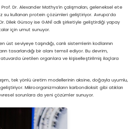
 Prof. Dr. Alexander Mathys’in çalışmaları, geleneksel ete
su kullanan protein çözümleri geliştiriyor. Avrupa’da
r. Dilek Gürsoy ise GANÎ adlı şirketiyle geliştirdiği yapay
talar için umut sunuyor.
n en üst seviyeye taşındığı, canlı sistemlerin kodlarının
arın tasarlandığı bir alanı temsil ediyor. Bu devrim,
varda üretilen organlara ve kişiselleştirilmiş ilaçlara
şım, tek yönlü üretim modellerinin aksine, doğayla uyumlu,
geliştiriyor. Mikroorganizmaların karbondioksit gibi atıkları
çevresel sorunlara da yeni çözümler sunuyor.