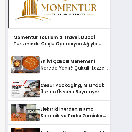
Momentur Tourism & Travel, Dubai
Turizminde Güçlü Operasyon Ağıyla
Fark Yaratıyor
En İyi Çakallı Menemeni
Nerede Yenir? Çakallı Lezzet
Rehberi
Cesur Packaging, Mısır’daki
Üretim Üssünü Büyütüyor
Elektrikli Yerden Isıtma
Seramik ve Parke Zeminler
İçin En Verimli Çözümler