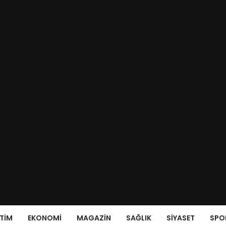
ITIM
EKONOMI
MAGAZIN
SAĞLIK
SIYASET
SPO