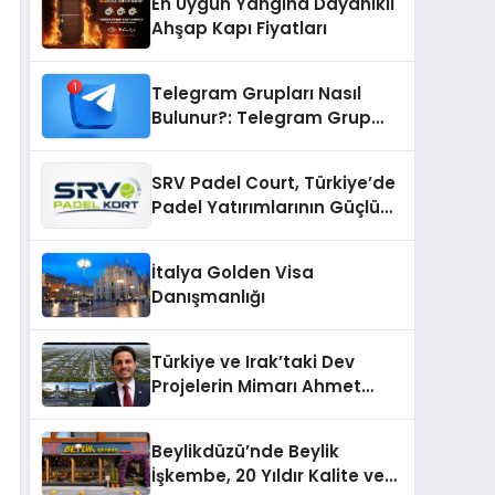
En Uygun Yangına Dayanıklı
Ahşap Kapı Fiyatları
Telegram Grupları Nasıl
Bulunur?: Telegram Grup
Bulma Sürecini Daha Verimli
Hale Getirin
SRV Padel Court, Türkiye’de
Padel Yatırımlarının Güçlü
Markası Olmayı Sürdürüyor
İtalya Golden Visa
Danışmanlığı
Türkiye ve Irak’taki Dev
Projelerin Mimarı Ahmet
Hasan Salim Beyoğlu, 10
Milyon Metrekarelik “Al Yusuf
Beylikdüzü’nde Beylik
Holding Industrial City”
İşkembe, 20 Yıldır Kalite ve
Projesini Hayata Geçirecek