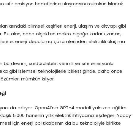
lığın sıfır emisyon hedeflerine ulaşmasını mümkün kılacak
alanlarındaki bilimsel keşifleri enerji, ulaşım ve altyapı gibi
üyor. Bu alan, nano ölçekten makro ölçeğe kadar uzanan,
lerine, enerji depolama çözümlerinden elektrikli ulaşıma
n bu devrim, sürdürülebilir, verimli ve sıfır emisyonlu
zeka gibi işlemsel teknolojilerle birleştiğinde, daha önce
özümleri mümkün kılıyor.
eği
tiyacı da artıyor. OpenAI’nin GPT-4 modeli yalnızca eğitim
laşık 5.000 hanenin yıllık elektrik ihtiyacına eşdeğer. Yapay
esi için enerji politikalarının da bu teknolojiyle birlikte