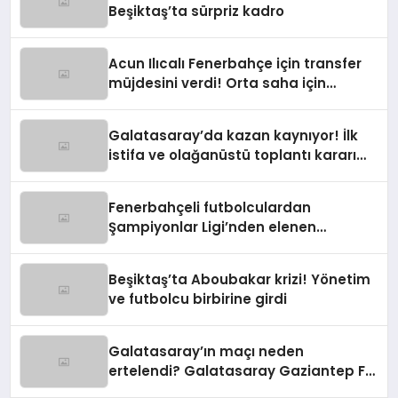
Beşiktaş’ta sürpriz kadro
Acun Ilıcalı Fenerbahçe için transfer
müjdesini verdi! Orta saha için
harekete geçildi
Galatasaray’da kazan kaynıyor! İlk
istifa ve olağanüstü toplantı kararı
manşetlerde
Fenerbahçeli futbolculardan
Şampiyonlar Ligi’nden elenen
Galatasaray’a gönderme
Beşiktaş’ta Aboubakar krizi! Yönetim
ve futbolcu birbirine girdi
Galatasaray’ın maçı neden
ertelendi? Galatasaray Gaziantep FK
maçı ne zaman?