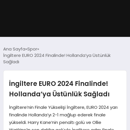
GÜNDEM
Ana Sayfa
Spor
İngiltere EURO 2024 Finalinde! Hollanda’ya Üstünlük
DÜNYA
Sağladı
EĞITIM
İngiltere EURO 2024 Finalinde!
EKONOMI
Hollanda’ya Üstünlük Sağladı
MAGAZIN
İngiltere’nin Finale Yükselişi İngiltere, EURO 2024 yarı
finalinde Hollanda’yı 2-1 mağlup ederek finale
SAĞLIK
yükseldi. Harry Kane’nin penaltı golü ve Ollie
Watkins’in son dakika golüyle İngiltere adını finale