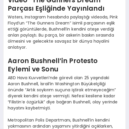
Video “The Gunners Dream”
Parçası Eşliğinde Yayınlandı
Waters, Instagram hesabında paylaştığı videoda, Pink
Floyd’un “The Gunners Dream” isimli parçasının eşlik
ettiği görüntülerde, Bushnell’in kendini ateşe verdiği
anları paylaştı. Bu parça, bir askerin baskın sırasında
ölmesini ve gelecekte savaşsız bir dünya hayalini
anlatıyor.
Aaron Bushnell’in Protesto
Eylemi ve Sonu
ABD Hava Kuvvetleri’nde görevli olan 25 yaşındaki
Aaron Bushnell, İsrail’in Washington Büyükelçiliği
önünde “Artık soykırım suçuna iştirak etmeyeceğim”
diyerek kendini ateşe vermişti. Nefesi kesilene kadar
“Filistin’e özgürlük” diye bağıran Bushnell, olay yerinde
hayatını kaybetmişti.
Metropolitan Polis Departmanı, Bushnell’in kendini
yakmasının ardından yaşamını yitirdiğini açıklarken,