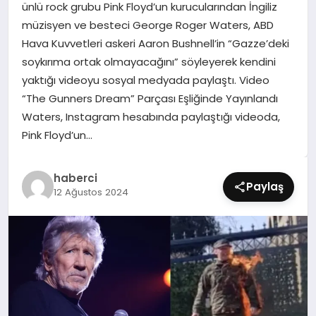
ünlü rock grubu Pink Floyd’un kurucularından İngiliz
SIYASET
müzisyen ve besteci George Roger Waters, ABD
Hava Kuvvetleri askeri Aaron Bushnell’in “Gazze’deki
SPOR
soykırıma ortak olmayacağını” söyleyerek kendini
yaktığı videoyu sosyal medyada paylaştı. Video
TEKNOLOJI
“The Gunners Dream” Parçası Eşliğinde Yayınlandı
Waters, Instagram hesabında paylaştığı videoda,
YAŞAM
Pink Floyd’un…
haberci
Paylaş
12 Ağustos 2024