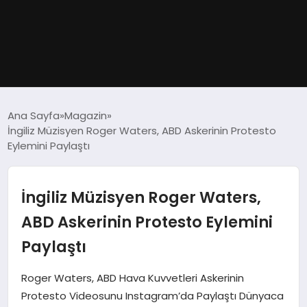
GÜNDEM
Ana Sayfa
Magazin
İngiliz Müzisyen Roger Waters, ABD Askerinin Protesto
DÜNYA
Eylemini Paylaştı
EĞITIM
İngiliz Müzisyen Roger Waters,
EKONOMI
ABD Askerinin Protesto Eylemini
Paylaştı
MAGAZIN
Roger Waters, ABD Hava Kuvvetleri Askerinin
SAĞLIK
Protesto Videosunu Instagram’da Paylaştı Dünyaca