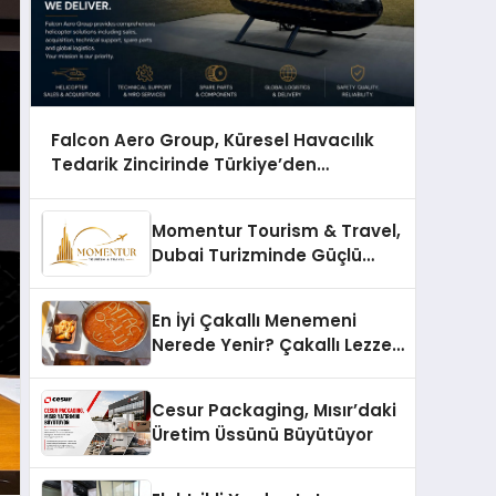
Falcon Aero Group, Küresel Havacılık
Tedarik Zincirinde Türkiye’den
Dünyaya Açılıyor
Momentur Tourism & Travel,
Dubai Turizminde Güçlü
Operasyon Ağıyla Fark
Yaratıyor
En İyi Çakallı Menemeni
Nerede Yenir? Çakallı Lezzet
Rehberi
Cesur Packaging, Mısır’daki
Üretim Üssünü Büyütüyor