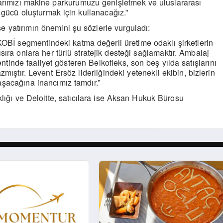
klarımızı makine parkurumuzu genişletmek ve uluslararası
gücü oluşturmak için kullanacağız.”
se yatırımın
ö
nemini şu s
ö
zlerle vurguladı:
KOBİ segmentindeki katma değerli üretime odaklı şirketlerin
ıra onlara her türlü stratejik desteği sağlamaktır. Ambalaj
tinde faaliyet g
ö
steren Belkofleks, son beş yılda satışlarını
azmıştır. Levent Ers
ö
z liderliğindeki yetenekli ekibin, bizlerin
aşacağına inancımız tamdır.”
klığı ve Deloitte, satıcılara ise Aksan Hukuk Bürosu