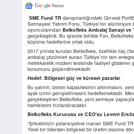
SME Fund TR
dan
ışmanlığındaki Qinvest Portf
Sermayesi Yatırım Fonu, Türkiye
nin alüminyum b
’
oyuncularından
Belkofleks Ambalaj Sanayi ve T
gerçekleştirdi. Bu işlemle birlikte Fon, Belkofleks
büyüme hedeflerine ortak oldu.
2017 yılında kurulan Belkofleks,
ö
zellikle ilaç (f
ambalaj çözümleri sunan Türkiye
nin tam entegre
’
metrekarelik modern tesisinde faaliyet g
ö
steren
ş
konumunu güçlendirmektedir.
Hedef: B
ö
lgesel güç
ve
küresel pazarlar
Bu yatırım; üretim kapasitesinin artırılmasını, yen
ayak izinin genişletilmesini hedeflemektedir. 
gerçekleştiren Belkofleks, yeni sermaye yapısıyla 
hamlelerini hızlandıracaktır.
Belkofleks Kurucusu ve CEO
su Levent Ers
ö
’
“
Şirketimizin potansiyeline inanan SME Fund TR 
Yerel bir liderden b
ö
lgesel bir üretim üssü
ne d
ö
n