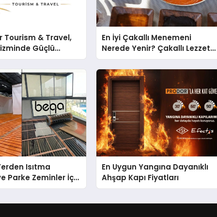
 Tourism & Travel,
En İyi Çakallı Menemeni
rizminde Güçlü
Nerede Yenir? Çakallı Lezzet
n Ağıyla Fark
Rehberi
 Yerden Isıtma
En Uygun Yangına Dayanıklı
e Parke Zeminler İçin
Ahşap Kapı Fiyatları
i Çözümler