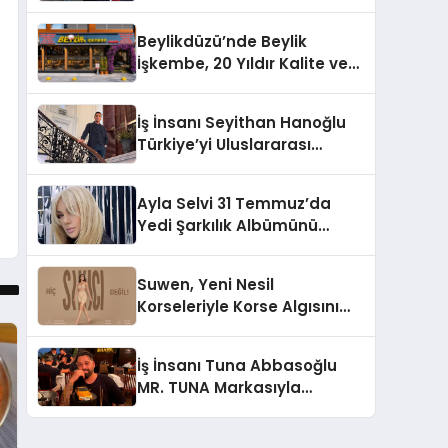
Hasan Salim Beyoğlu, 10
Milyon Metrekarelik “Al Yusuf
Beylikdüzü’nde Beylik
Holding Industrial City”
İşkembe, 20 Yıldır Kalite ve
Projesini Hayata Geçirecek
Lezzetin Değişmeyen Adresi
İş İnsanı Seyithan Hanoğlu
Türkiye’yi Uluslararası
Arenada Tanıtmayı
Hedefliyor
Ayla Selvi 31 Temmuz’da
Yedi Şarkılık Albümünü
Yayımladı: “Kayıp Kasetler 1”
Suwen, Yeni Nesil
Korseleriyle Korse Algısını
Değiştiriyor
İş İnsanı Tuna Abbasoğlu
MR. TUNA Markasıyla
Güneydoğu Asya’da
Büyümeye Devam Ediyor