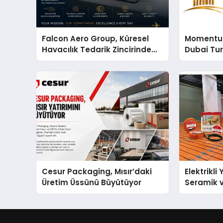
Falcon Aero Group, Küresel
Momentur
Havacılık Tedarik Zincirinde
Dubai Tu
Türkiye’den Dünyaya Açılıyor
Operasyo
Yaratıyor
Cesur Packaging, Mısır’daki
Elektrikli
Üretim Üssünü Büyütüyor
Seramik v
En Veriml