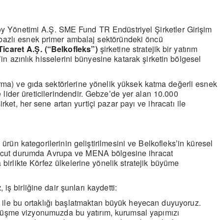
ö
y Y
ö
netimi A.Ş
. SME Fund TR End
üstriyel Şirketler Girişim
azlı esnek primer ambalaj sekt
ö
ründeki
ö
ncü
icaret A.Ş. (“Belkofleks”)
şirketine stratejik bir yatırım
in azınlık hisselerini bünyesine katarak şirketin b
ö
lgesel
’
arma) ve gıda sekt
ö
rlerine y
ö
nelik yüksek katma değerli esnek
 lider üreticilerindendir. Gebze
de yer alan 10.000
’
irket, her sene artan yurtiçi pazar payı ve ihracatı ile
i ürün kategorilerinin geliştirilmesini ve Belkofleks
in küresel
’
Mevcut durumda Avrupa ve MENA b
ö
lgesine ihracat
birlikte K
ö
rfez
ülkelerine y
ö
nelik stratejik büyüme
z
, iş birliğine dair şunları kaydetti:
ile bu ortaklığı başlatmaktan büyük heyecan duyuyoruz.
üşme vizyonumuzda bu yatırım, kurumsal yapımızı