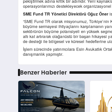
pekiştirmek adına kritik bir adımdır. Yeni kayna
operasyonlarımızı destekleyecek organizasyonel 
SME Fund TR Y
ö
netici Direkt
ö
rü Oğuz Öner
i
“SME Fund TR olarak misyonumuz, Türkiye
nin 
’
büyüme sermayesi ihtiyaçlarını karşılamanın yanıs
sekt
ö
rünün büyüme potansiyeli en yüksek segmen
altı kat artırarak olağanüstü bir başarı hikayesi y
de desteği ile b
ö
lgesel ve küresel hedeflerine ul
İş
lem s
ürecinde yatırımcılara Esin Avukatlık Orta
danışmanlık yapmıştır.
Benzer Haberler