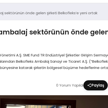
j sektörünün önde gelen şirketi Belkofleks’e yeni ortak
mbalaj sektörünün önde gelen ş
netimi A.Ş. SME Fund TR Endüstriyel Şirketler Girişim Sermaye
ndan Belkofleks Ambalaj Sanayi ve Ticaret A.Ş. (“Belkofleks”) 
rini bünyesine katarak şirketin bölgesel büyüme hedeflerine orta
0 Yorum Yapıldı
Paylaş