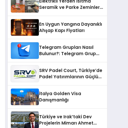
Elektrikli Yerden Isıtma
Seramik ve Parke Zeminler
İçin En Verimli Çözümler
En Uygun Yangına Dayanıklı
Ahşap Kapı Fiyatları
Telegram Grupları Nasıl
Bulunur?: Telegram Grup
Bulma Sürecini Daha Verimli
Hale Getirin
SRV Padel Court, Türkiye’de
Padel Yatırımlarının Güçlü
Markası Olmayı Sürdürüyor
İtalya Golden Visa
Danışmanlığı
Türkiye ve Irak’taki Dev
Projelerin Mimarı Ahmet