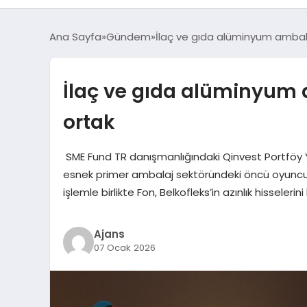
Ana Sayfa
Gündem
İlaç ve gıda alüminyum ambala
İlaç ve gıda alüminyum a
ortak
SME Fund TR danışmanlığındaki Qinvest Portföy Yö
esnek primer ambalaj sektöründeki öncü oyuncuları
işlemle birlikte Fon, Belkofleks’in azınlık hissele
Ajans
07 Ocak 2026