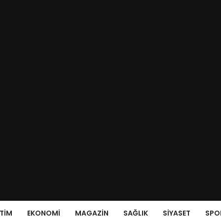
ITIM
EKONOMI
MAGAZIN
SAĞLIK
SIYASET
SPO