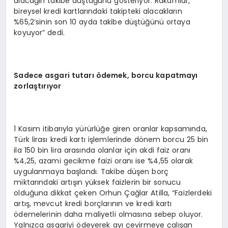
alacağın takibe düştüğünü gösteriyor. Rakamlar,
bireysel kredi kartlarındaki takipteki alacakların
%65,2’sinin son 10 ayda takibe düştüğünü ortaya
koyuyor” dedi.
Sadece asgari tutarı ödemek, borcu kapatmayı
zorlaştırıyor
1 Kasım itibarıyla yürürlüğe giren oranlar kapsamında,
Türk lirası kredi kartı işlemlerinde dönem borcu 25 bin
ila 150 bin lira arasında olanlar için akdi faiz oranı
%4,25, azami gecikme faizi oranı ise %4,55 olarak
uygulanmaya başlandı. Takibe düşen borç
miktarındaki artışın yüksek faizlerin bir sonucu
olduğuna dikkat çeken Orhun Çağlar Atilla, “Faizlerdeki
artış, mevcut kredi borçlarının ve kredi kartı
ödemelerinin daha maliyetli olmasına sebep oluyor.
Yalnızca asgariyi ödeyerek ayı çevirmeye çalışan