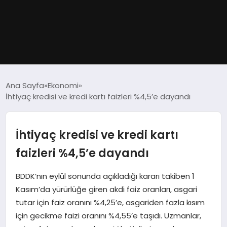
GÜNDEM
Ana Sayfa
Ekonomi
İhtiyaç kredisi ve kredi kartı faizleri %4,5’e dayandı
DÜNYA
EĞITIM
İhtiyaç kredisi ve kredi kartı
faizleri %4,5’e dayandı
EKONOMI
BDDK’nın eylül sonunda açıkladığı kararı takiben 1
MAGAZIN
Kasım’da yürürlüğe giren akdi faiz oranları, asgari
tutar için faiz oranını %4,25’e, asgariden fazla kısım
SAĞLIK
için gecikme faizi oranını %4,55’e taşıdı. Uzmanlar,