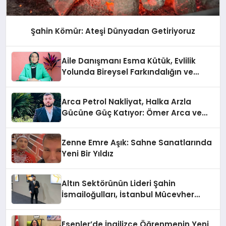
Şahin Kömür: Ateşi Dünyadan Getiriyoruz
Aile Danışmanı Esma Kütük, Evlilik
Yolunda Bireysel Farkındalığın ve
Sınırların Gücünü Anlatıyor
Arca Petrol Nakliyat, Halka Arzla
Gücüne Güç Katıyor: Ömer Arca ve
Mehmet Arca’dan Sektöre Güçlü
Yatırım
Zenne Emre Aşık: Sahne Sanatlarında
Yeni Bir Yıldız
Altın Sektörünün Lideri Şahin
İsmailoğulları, İstanbul Mücevher
Fuarı’nda Parladı ￼
Esenler’de İngilizce Öğrenmenin Yeni