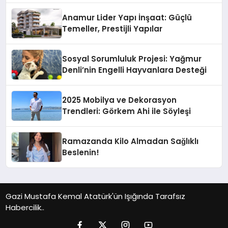
Anamur Lider Yapı İnşaat: Güçlü
Temeller, Prestijli Yapılar
Sosyal Sorumluluk Projesi: Yağmur
Denli’nin Engelli Hayvanlara Desteği
2025 Mobilya ve Dekorasyon
Trendleri: Görkem Ahi ile Söyleşi
Ramazanda Kilo Almadan Sağlıklı
Beslenin!
Gazi Mustafa Kemal Atatürk'ün Işığında Tarafsız
Habercilik..