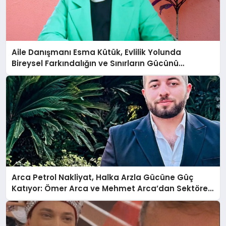
Aile Danışmanı Esma Kütük, Evlilik Yolunda
Bireysel Farkındalığın ve Sınırların Gücünü
Anlatıyor
Arca Petrol Nakliyat, Halka Arzla Gücüne Güç
Katıyor: Ömer Arca ve Mehmet Arca’dan Sektöre
Güçlü Yatırım