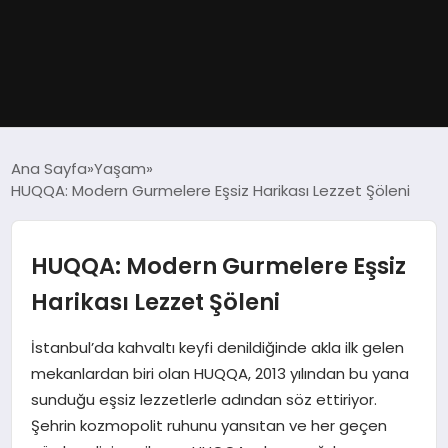
GÜNDEM
Ana Sayfa
Yaşam
HUQQA: Modern Gurmelere Eşsiz Harikası Lezzet Şöleni
DÜNYA
EĞITIM
HUQQA: Modern Gurmelere Eşsiz
Harikası Lezzet Şöleni
EKONOMI
İstanbul’da kahvaltı keyfi denildiğinde akla ilk gelen
MAGAZIN
mekanlardan biri olan HUQQA, 2013 yılından bu yana
sunduğu eşsiz lezzetlerle adından söz ettiriyor.
SAĞLIK
Şehrin kozmopolit ruhunu yansıtan ve her geçen