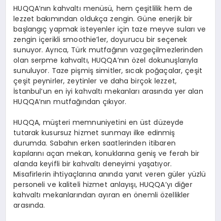
HUQQA’nın kahvaltı menüsü, hem çeşitlilik hem de
lezzet bakımından oldukça zengin. Güne enerjik bir
başlangıç yapmak isteyenler için taze meyve suları ve
zengin içerikli smoothie’ler, doyurucu bir seçenek
sunuyor. Ayrıca, Türk mutfağının vazgeçilmezlerinden
olan serpme kahvaltı, HUQQA’nın özel dokunuşlarıyla
sunuluyor. Taze pişmiş simitler, sıcak poğaçalar, çeşit
çeşit peynirler, zeytinler ve daha birçok lezzet,
İstanbul’un en iyi kahvaltı mekanları arasında yer alan
HUQQA’nın mutfağından çıkıyor.
HUQQA, müşteri memnuniyetini en üst düzeyde
tutarak kusursuz hizmet sunmayı ilke edinmiş
durumda. Sabahın erken saatlerinden itibaren
kapılarını açan mekan, konuklarına geniş ve ferah bir
alanda keyifli bir kahvaltı deneyimi yaşatıyor.
Misafirlerin ihtiyaçlarına anında yanıt veren güler yüzlü
personeli ve kaliteli hizmet anlayışı, HUQQA’yı diğer
kahvaltı mekanlarından ayıran en önemli özellikler
arasında.