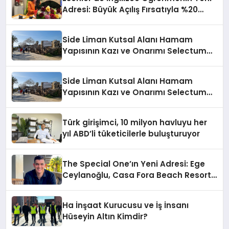
Adresi: Büyük Açılış Fırsatıyla %20
İndirim!
Side Liman Kutsal Alanı Hamam
Yapısının Kazı ve Onarımı Selectum
Hotels&Resorts’un da Katkılarıyla
Tamamlandı
Side Liman Kutsal Alanı Hamam
Yapısının Kazı ve Onarımı Selectum
Hotels&Resorts’un da Katkılarıyla
Tamamlandı
Türk girişimci, 10 milyon havluyu her
yıl ABD’li tüketicilerle buluşturuyor
The Special One’ın Yeni Adresi: Ege
Ceylanoğlu, Casa Fora Beach Resort
Hotel’i Zirveye Taşımaya Geliyor!
Ha İnşaat Kurucusu ve İş İnsanı
Hüseyin Altın Kimdir?