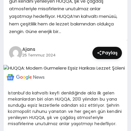
gün kendini yenileyen HUQQA, şık ve çağdaş
SIYASET
atmosferiyle misafirlerine unutulmaz anlar
yaşatmayı hedefliyor. HUQQA’nın kahvaltı menüsü,
SPOR
hem çeşitlilik hem de lezzet bakımından oldukça
zengin. Güne enerjik bir…
TEKNOLOJI
Ajans
YAŞAM
Paylaş
25 Temmuz 2024
İstanbul’da kahvaltı keyfi denildiğinde akla ilk gelen
mekanlardan biri olan HUQQA, 2013 yılından bu yana
sunduğu eşsiz lezzetlerle adından söz ettiriyor. Şehrin
kozmopolit ruhunu yansıtan ve her geçen gün kendini
yenileyen HUQQA, şık ve çağdaş atmosferiyle
misafirlerine unutulmaz anlar yaşatmayı hedefliyor.