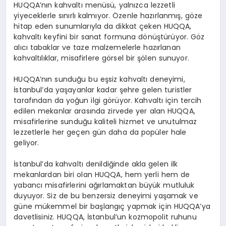
HUQQA’nın kahvaltı menüsü, yalnızca lezzetli
yiyeceklerle sınırlı kalmıyor. Özenle hazırlanmış, göze
hitap eden sunumlarıyla da dikkat çeken HUQQA,
kahvaltı keyfini bir sanat formuna dönüştürüyor. Göz
alıcı tabaklar ve taze malzemelerle hazırlanan
kahvaltılıklar, misafirlere görsel bir şölen sunuyor.
HUQQA’nın sunduğu bu eşsiz kahvaltı deneyimi,
İstanbul’da yaşayanlar kadar şehre gelen turistler
tarafından da yoğun ilgi görüyor. Kahvaltı için tercih
edilen mekanlar arasında zirvede yer alan HUQQA,
misafirlerine sunduğu kaliteli hizmet ve unutulmaz
lezzetlerle her geçen gün daha da popüler hale
geliyor.
İstanbul’da kahvaltı denildiğinde akla gelen ilk
mekanlardan biri olan HUQQA, hem yerli hem de
yabancı misafirlerini ağırlamaktan büyük mutluluk
duyuyor. Siz de bu benzersiz deneyimi yaşamak ve
güne mükemmel bir başlangıç yapmak için HUQQA’ya
davetlisiniz. HUQQA, İstanbul’un kozmopolit ruhunu