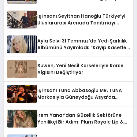
Adresi
İş İnsanı Seyithan Hanoğlu Türkiye’yi
Uluslararası Arenada Tanıtmayı
Hedefliyor
Ayla Selvi 31 Temmuz’da Yedi Şarkılık
Albümünü Yayımladı: “Kayıp Kasetler
1”
Suwen, Yeni Nesil Korseleriyle Korse
Algısını Değiştiriyor
İş İnsanı Tuna Abbasoğlu MR. TUNA
Markasıyla Güneydoğu Asya’da
Büyümeye Devam Ediyor
İrem Yanar’dan Güzellik Sektörüne
Yenilikçi Bir Adım: Plum Royale Lip &
Cheek Stick