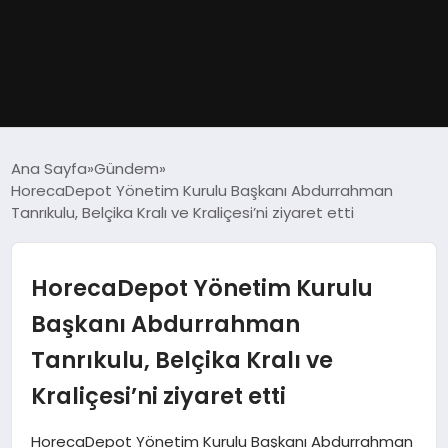
GÜNDEM
Ana Sayfa
Gündem
HorecaDepot Yönetim Kurulu Başkanı Abdurrahman
DÜNYA
Tanrıkulu, Belçika Kralı ve Kraliçesi’ni ziyaret etti
EĞITIM
HorecaDepot Yönetim Kurulu
EKONOMI
Başkanı Abdurrahman
Tanrıkulu, Belçika Kralı ve
MAGAZIN
Kraliçesi’ni ziyaret etti
SAĞLIK
HorecaDepot Yönetim Kurulu Başkanı Abdurrahman