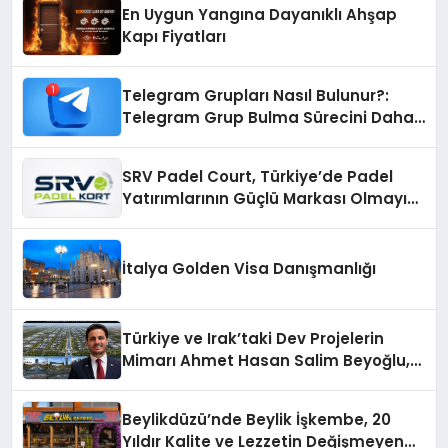
En Uygun Yangına Dayanıklı Ahşap
Kapı Fiyatları
Telegram Grupları Nasıl Bulunur?:
Telegram Grup Bulma Sürecini Daha
Verimli Hale Getirin
SRV Padel Court, Türkiye’de Padel
Yatırımlarının Güçlü Markası Olmayı
Sürdürüyor
İtalya Golden Visa Danışmanlığı
Türkiye ve Irak’taki Dev Projelerin
Mimarı Ahmet Hasan Salim Beyoğlu,
10 Milyon Metrekarelik “Al Yusuf
Holding Industrial City” Projesini
Beylikdüzü’nde Beylik İşkembe, 20
Hayata Geçirecek
Yıldır Kalite ve Lezzetin Değişmeyen