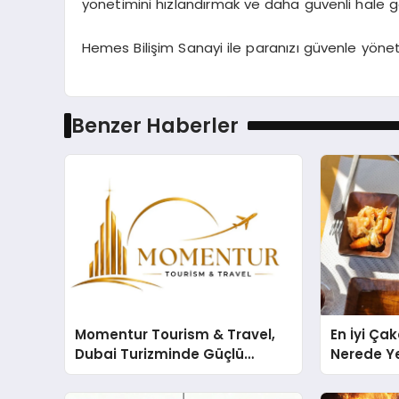
yönetimini hızlandırmak ve daha güvenli hale get
Hemes Bilişim Sanayi ile paranızı güvenle yönetin,
Benzer Haberler
Momentur Tourism & Travel,
En İyi Ça
Dubai Turizminde Güçlü
Nerede Ye
Operasyon Ağıyla Fark
Rehberi
Yaratıyor