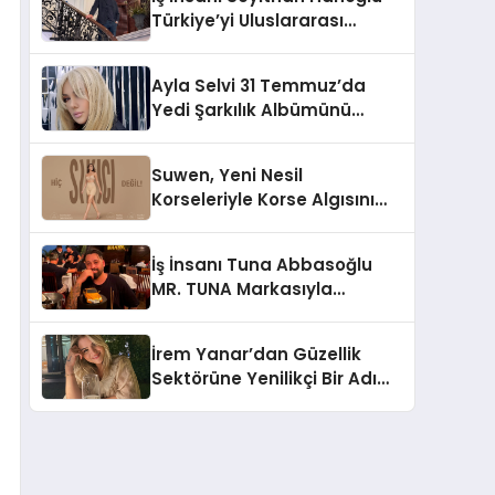
Türkiye’yi Uluslararası
Arenada Tanıtmayı
Hedefliyor
Ayla Selvi 31 Temmuz’da
Yedi Şarkılık Albümünü
Yayımladı: “Kayıp Kasetler 1”
Suwen, Yeni Nesil
Korseleriyle Korse Algısını
Değiştiriyor
İş İnsanı Tuna Abbasoğlu
MR. TUNA Markasıyla
Güneydoğu Asya’da
Büyümeye Devam Ediyor
İrem Yanar’dan Güzellik
Sektörüne Yenilikçi Bir Adım:
Plum Royale Lip & Cheek
Stick