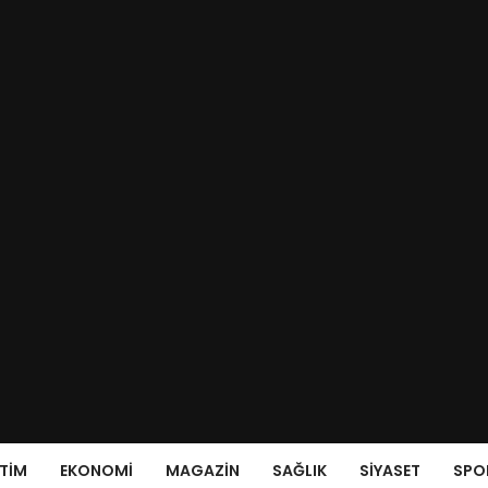
ITIM
EKONOMI
MAGAZIN
SAĞLIK
SIYASET
SPO