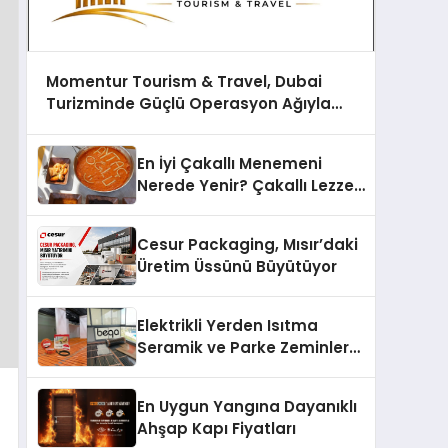
Momentur Tourism & Travel, Dubai
Turizminde Güçlü Operasyon Ağıyla
Fark Yaratıyor
En İyi Çakallı Menemeni
Nerede Yenir? Çakallı Lezzet
Rehberi
Cesur Packaging, Mısır’daki
Üretim Üssünü Büyütüyor
Elektrikli Yerden Isıtma
Seramik ve Parke Zeminler
İçin En Verimli Çözümler
En Uygun Yangına Dayanıklı
Ahşap Kapı Fiyatları