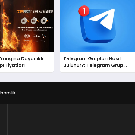
Yangına Dayanıklı
Telegram Grupları Nasıl
ı Fiyatları
Bulunur?: Telegram Grup
Bulma Sürecini Daha Verimli
Hale Getirin
rcilik..