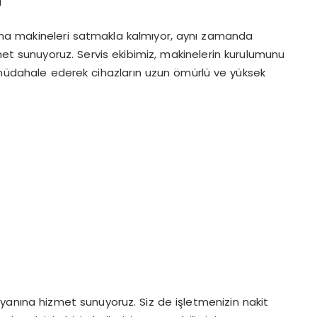
i
yma makineleri satmakla kalmıyor, aynı zamanda
met sunuyoruz. Servis ekibimiz, makinelerin kurulumunu
a müdahale ederek cihazların uzun ömürlü ve yüksek
r yanına hizmet sunuyoruz. Siz de işletmenizin nakit