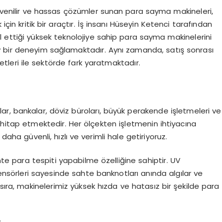
güvenilir ve hassas çözümler sunan para sayma makineleri,
için kritik bir araçtır. İş insanı Hüseyin Ketenci tarafından
al ettiği yüksek teknolojiye sahip para sayma makinelerini
y bir deneyim sağlamaktadır. Aynı zamanda, satış sonrası
tleri ile sektörde fark yaratmaktadır.
r, bankalar, döviz büroları, büyük perakende işletmeleri ve
e hitap etmektedir. Her ölçekten işletmenin ihtiyacına
daha güvenli, hızlı ve verimli hale getiriyoruz.
ahte para tespiti yapabilme özelliğine sahiptir. UV
sensörleri sayesinde sahte banknotları anında algılar ve
 sıra, makinelerimiz yüksek hızda ve hatasız bir şekilde para