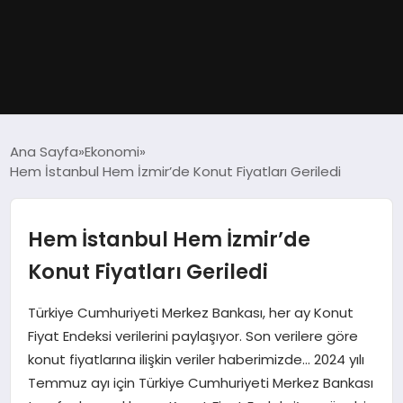
GÜNDEM
Ana Sayfa
Ekonomi
Hem İstanbul Hem İzmir’de Konut Fiyatları Geriledi
DÜNYA
EĞITIM
Hem İstanbul Hem İzmir’de
Konut Fiyatları Geriledi
EKONOMI
Türkiye Cumhuriyeti Merkez Bankası, her ay Konut
MAGAZIN
Fiyat Endeksi verilerini paylaşıyor. Son verilere göre
konut fiyatlarına ilişkin veriler haberimizde… 2024 yılı
SAĞLIK
Temmuz ayı için Türkiye Cumhuriyeti Merkez Bankası