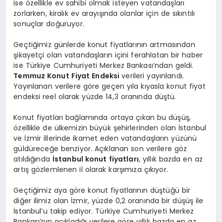
ise özellikle ev sahibi olmak isteyen vatandaşları
zorlarken, kiralık ev arayışında olanlar için de sıkıntılı
sonuçlar doğuruyor.
Geçtiğimiz günlerde konut fiyatlarının artmasından
şikayetçi olan vatandaşların içini ferahlatan bir haber
ise Türkiye Cumhuriyeti Merkez Bankası’ndan geldi.
Temmuz Konut Fiyat Endeksi
verileri yayınlandı.
Yayınlanan verilere göre geçen yıla kıyasla konut fiyat
endeksi reel olarak yüzde 14,3 oranında düştü.
Konut fiyatları bağlamında ortaya çıkan bu düşüş,
özellikle de ülkemizin büyük şehirlerinden olan İstanbul
ve İzmir illerinde ikamet eden vatandaşların yüzünü
güldüreceğe benziyor. Açıklanan son verilere göz
atıldığında
İstanbul konut fiyatları
, yıllık bazda en az
artış gözlemlenen il olarak karşımıza çıkıyor.
Geçtiğimiz aya göre konut fiyatlarının düştüğü bir
diğer ilimiz olan İzmir, yüzde 0,2 oranında bir düşüş ile
İstanbul’u takip ediyor. Türkiye Cumhuriyeti Merkez
Bankası’nın açıkladığı verilere göre yıllık bazda en az