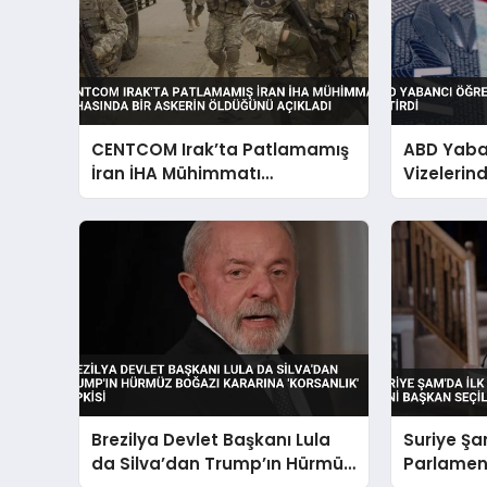
CENTCOM Irak’ta Patlamamış
ABD Yaba
İran İHA Mühimmatı
Vizelerind
İmhasında Bir Askerin
Öldüğünü Açıkladı
Brezilya Devlet Başkanı Lula
Suriye Şa
da Silva’dan Trump’ın Hürmüz
Parlamen