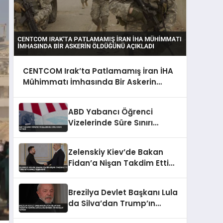
CENTCOM Irak’ta Patlamamış İran İHA
Mühimmatı İmhasında Bir Askerin
Öldüğünü Açıkladı
ABD Yabancı Öğrenci
Vizelerinde Süre Sınırı
Getirdi
Zelenskiy Kiev’de Bakan
Fidan’a Nişan Takdim Etti
Türkiye’ye Barış Teşekkürü
Brezilya Devlet Başkanı Lula
da Silva’dan Trump’ın
Hürmüz Boğazı Kararına