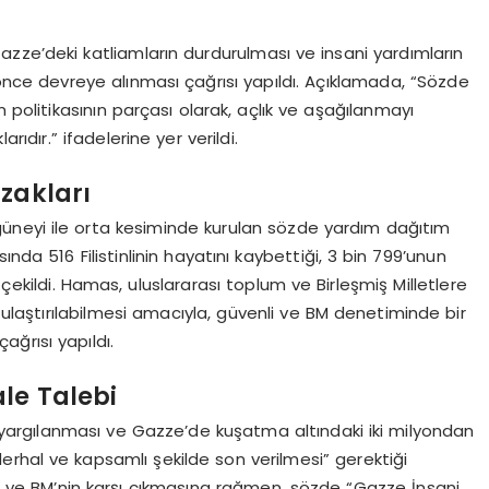
azze’deki katliamların durdurulması ve insani yardımların
an önce devreye alınması çağrısı yapıldı. Açıklamada, “Sözde
m politikasının parçası olarak, açlık ve aşağılanmayı
ıdır.” ifadelerine yer verildi.
uzakları
üneyi ile orta kesiminde kurulan sözde yardım dağıtım
nda 516 Filistinlinin hayatını kaybettiği, 3 bin 799’unun
 çekildi. Hamas, uluslararası toplum ve Birleşmiş Milletlere
 ulaştırılabilmesi amacıyla, güvenli ve BM denetiminde bir
ğrısı yapıldı.
le Talebi
n yargılanması ve Gazze’de kuşatma altındaki iki milyondan
derhal ve kapsamlı şekilde son verilmesi” gerektiği
yle ve BM’nin karşı çıkmasına rağmen, sözde “Gazze İnsani