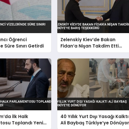
ncı Öğrenci
Zelenskiy Kiev’de Bakan
e Süre Sınırı Getirdi
Fidan’a Nişan Takdim Etti
Türkiye’ye Barış Teşekkürü
m’da İlk Halk
40 Yıllık Yurt Dışı Yasağı Kalktı
tosu Toplandı Yeni
Ali Baybaş Türkiye’ye Dönüyo