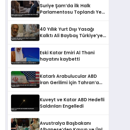
‘Korsanlık’ Tepkisi
Suriye Şam’da İlk Halk
Parlamentosu Toplandı Yeni
Başkan Seçildi
40 Yıllık Yurt Dışı Yasağı
Kalktı Ali Baybaş Türkiye’ye
Dönüyor
Eski Katar Emiri Al Thani
hayatını kaybetti
Katarlı Arabulucular ABD
İran Gerilimi İçin Tahran’a
Gitti
Kuveyt ve Katar ABD Hedefli
Saldırıları Engelledi
Avustralya Başbakanı
Albanese’den Kavun ve Ünlü