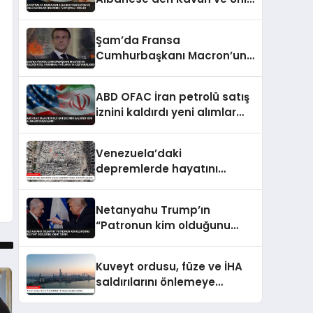
Kadınlar Hakkında
Tartışmalı Sözler
Şam’da Fransa
Cumhurbaşkanı Macron’un
Kaldığı Otel Yakınında
Patlama 18 Kişi Yaralandı
ABD OFAC İran petrolü satış
iznini kaldırdı yeni alımlar
yasaklandı
Venezuela’daki
depremlerde hayatını
kaybedenlerin sayısı 3 bin
899’a yükseldi
Netanyahu Trump’ın
“Patronun kim olduğunu
biliyor” sözlerine yanıt verdi
Kuveyt ordusu, füze ve İHA
saldırılarını önlemeye
çalıştığını açıkladı