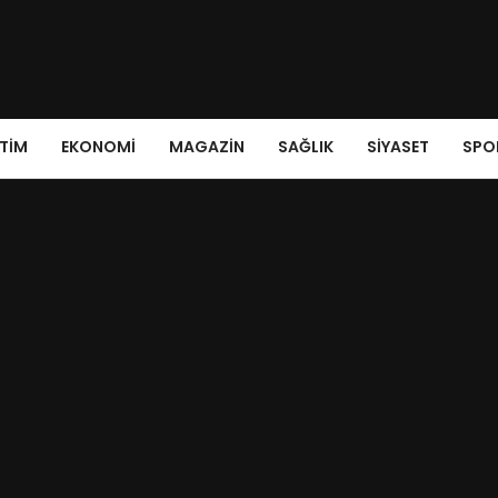
ITIM
EKONOMI
MAGAZIN
SAĞLIK
SIYASET
SPO