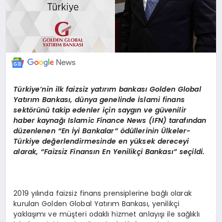
Türkiye
’
nin ilk faizsiz yatırım bankası
Golden Global
Yat
ırım Bankası, dünya genelinde İslami finans
sekt
ö
rünü takip edenler için saygın ve güvenilir
haber kaynağı
Islamic Finance News (IFN) taraf
ından
düzenlenen
“
En
İyi Bankalar” ödüllerinin
Ü
lkeler-
Türkiye değerlendirmesinde en yüksek dereceyi
alarak,
“
Faizsiz Finansın En Yenilikçi Bankası” seçildi.
2019 yılında faizsiz finans prensiplerine bağlı olarak
kurulan Golden Global Yatırım Bankası, yenilikçi
yaklaşımı ve müşteri odaklı hizmet anlayışı ile sağlıklı