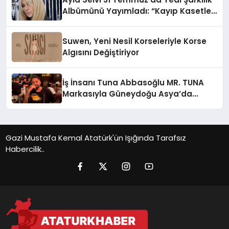
Albümünü Yayımladı: “Kayıp Kasetler
1”
Suwen, Yeni Nesil Korseleriyle Korse
Algısını Değiştiriyor
İş İnsanı Tuna Abbasoğlu MR. TUNA
Markasıyla Güneydoğu Asya’da
Büyümeye Devam Ediyor
Gazi Mustafa Kemal Atatürk'ün Işığında Tarafsız
Habercilik..