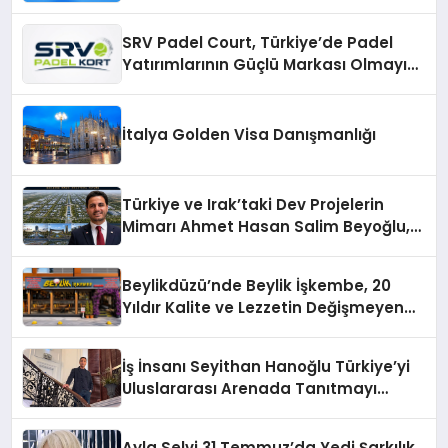
Verimli Hale Getirin
SRV Padel Court, Türkiye’de Padel
Yatırımlarının Güçlü Markası Olmayı
Sürdürüyor
İtalya Golden Visa Danışmanlığı
Türkiye ve Irak’taki Dev Projelerin
Mimarı Ahmet Hasan Salim Beyoğlu,
10 Milyon Metrekarelik “Al Yusuf
Holding Industrial City” Projesini
Beylikdüzü’nde Beylik İşkembe, 20
Hayata Geçirecek
Yıldır Kalite ve Lezzetin Değişmeyen
Adresi
İş İnsanı Seyithan Hanoğlu Türkiye’yi
Uluslararası Arenada Tanıtmayı
Hedefliyor
Ayla Selvi 31 Temmuz’da Yedi Şarkılık