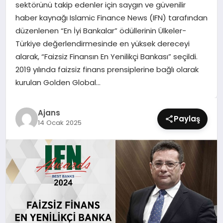
sektörünü takip edenler için saygın ve güvenilir
SIYASET
haber kaynağı Islamic Finance News (IFN) tarafından
düzenlenen “En İyi Bankalar” ödüllerinin Ülkeler-
SPOR
Türkiye değerlendirmesinde en yüksek dereceyi
alarak, “Faizsiz Finansın En Yenilikçi Bankası” seçildi.
TEKNOLOJI
2019 yılında faizsiz finans prensiplerine bağlı olarak
kurulan Golden Global…
YAŞAM
Ajans
Paylaş
14 Ocak 2025