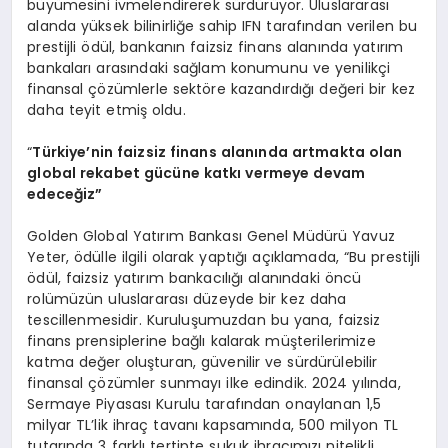
büyümesini ivmelendirerek sürdürüyor. Uluslararası
alanda yüksek bilinirliğe sahip IFN tarafından verilen bu
prestijli ödül, bankanın faizsiz finans alanında yatırım
bankaları arasındaki sağlam konumunu ve yenilikçi
finansal çözümlerle sektöre kazandırdığı değeri bir kez
daha teyit etmiş oldu.
“
T
ürkiye’nin
faizsiz finans alanında artmakta olan
global rekabet gücüne katkı vermeye devam
edeceğiz”
Golden Global Yatırım Bankası Genel Müdürü Yavuz
Yeter, ödülle ilgili olarak yaptığı açıklamada, “Bu prestijli
ödül, faizsiz yatırım bankacılığı alanındaki öncü
rolümüzün uluslararası düzeyde bir kez daha
tescillenmesidir. Kuruluşumuzdan bu yana, faizsiz
finans prensiplerine bağlı kalarak müşterilerimize
katma değer oluşturan, güvenilir ve sürdürülebilir
finansal çözümler sunmayı ilke edindik. 2024 yılında,
Sermaye Piyasası Kurulu tarafından onaylanan 1,5
milyar TL’lik ihraç tavanı kapsamında, 500 milyon TL
tutarında 3 farklı tertipte sukuk ihracımızı nitelikli