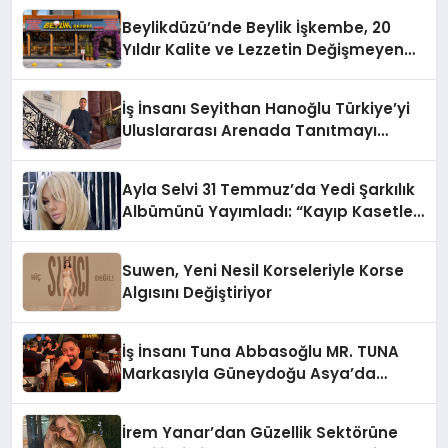
Holding Industrial City” Projesini
Beylikdüzü’nde Beylik İşkembe, 20
Hayata Geçirecek
Yıldır Kalite ve Lezzetin Değişmeyen
Adresi
İş İnsanı Seyithan Hanoğlu Türkiye’yi
Uluslararası Arenada Tanıtmayı
Hedefliyor
Ayla Selvi 31 Temmuz’da Yedi Şarkılık
Albümünü Yayımladı: “Kayıp Kasetler
1”
Suwen, Yeni Nesil Korseleriyle Korse
Algısını Değiştiriyor
İş İnsanı Tuna Abbasoğlu MR. TUNA
Markasıyla Güneydoğu Asya’da
Büyümeye Devam Ediyor
İrem Yanar’dan Güzellik Sektörüne