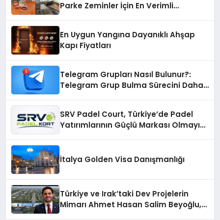
Parke Zeminler İçin En Verimli
Çözümler
En Uygun Yangına Dayanıklı Ahşap
Kapı Fiyatları
Telegram Grupları Nasıl Bulunur?:
Telegram Grup Bulma Sürecini Daha
Verimli Hale Getirin
SRV Padel Court, Türkiye’de Padel
Yatırımlarının Güçlü Markası Olmayı
Sürdürüyor
İtalya Golden Visa Danışmanlığı
Türkiye ve Irak’taki Dev Projelerin
Mimarı Ahmet Hasan Salim Beyoğlu,
10 Milyon Metrekarelik “Al Yusuf