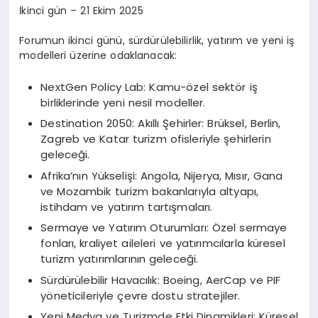
İkinci gün – 21 Ekim 2025
Forumun ikinci günü, sürdürülebilirlik, yatırım ve yeni iş
modelleri üzerine odaklanacak:
NextGen Policy Lab: Kamu-özel sektör iş
birliklerinde yeni nesil modeller.
Destination 2050: Akıllı Şehirler: Brüksel, Berlin,
Zagreb ve Katar turizm ofisleriyle şehirlerin
geleceği.
Afrika’nın Yükselişi: Angola, Nijerya, Mısır, Gana
ve Mozambik turizm bakanlarıyla altyapı,
istihdam ve yatırım tartışmaları.
Sermaye ve Yatırım Oturumları: Özel sermaye
fonları, kraliyet aileleri ve yatırımcılarla küresel
turizm yatırımlarının geleceği.
Sürdürülebilir Havacılık: Boeing, AerCap ve PIF
yöneticileriyle çevre dostu stratejiler.
Yeni Medya ve Turizmde Etki Dinamikleri: Küresel