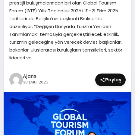
prestijli buluşmalarından biri olan Global Tourism
SIYASET
Forum (GTF) Yıllık Toplantısı 2025’i 19–21 Ekim 2025
tarihlerinde Belçika’nın başkenti Brüksel’de
SPOR
düzenliyor. “Değişen Dünyada Turizmi Yeniden
Tanımlamak” temasıyla gerçekleştirilecek etkinlik,
TEKNOLOJI
turizmin geleceğine yön verecek devlet başkanları,
bakanlar, uluslararası kuruluşların temsilcileri, sektör
YAŞAM
liderleri ve…
Ajans
Paylaş
30 Eylül 2025