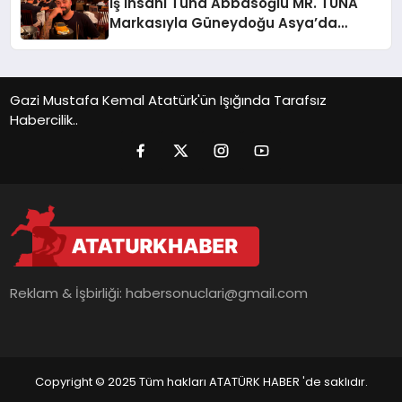
İş İnsanı Tuna Abbasoğlu MR. TUNA
Markasıyla Güneydoğu Asya’da
Büyümeye Devam Ediyor
Gazi Mustafa Kemal Atatürk'ün Işığında Tarafsız
Habercilik..
Reklam & İşbirliği:
habersonuclari@gmail.com
Copyright © 2025 Tüm hakları ATATÜRK HABER 'de saklıdır.