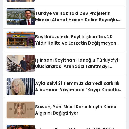
Türkiye ve Irak’taki Dev Projelerin
Mimarı Ahmet Hasan Salim Beyoğlu,
10 Milyon Metrekarelik “Al Yusuf
Holding Industrial City” Projesini
Beylikdüzü’nde Beylik İşkembe, 20
Hayata Geçirecek
Yıldır Kalite ve Lezzetin Değişmeyen
Adresi
İş İnsanı Seyithan Hanoğlu Türkiye’yi
Uluslararası Arenada Tanıtmayı
Hedefliyor
Ayla Selvi 31 Temmuz’da Yedi Şarkılık
Albümünü Yayımladı: “Kayıp Kasetler
1”
Suwen, Yeni Nesil Korseleriyle Korse
Algısını Değiştiriyor