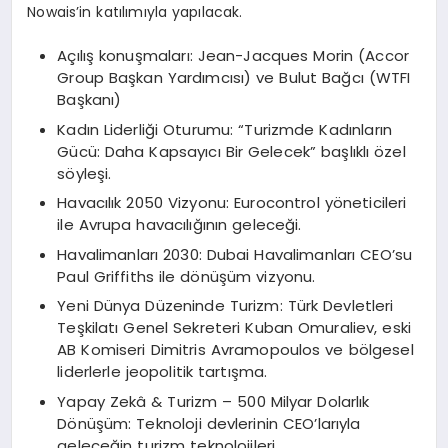
Nowais’in katılımıyla yapılacak.
Açılış konuşmaları: Jean-Jacques Morin (Accor
Group Başkan Yardımcısı) ve Bulut Bağcı (WTFI
Başkanı)
Kadın Liderliği Oturumu: “Turizmde Kadınların
Gücü: Daha Kapsayıcı Bir Gelecek” başlıklı özel
söyleşi.
Havacılık 2050 Vizyonu: Eurocontrol yöneticileri
ile Avrupa havacılığının geleceği.
Havalimanları 2030: Dubai Havalimanları CEO’su
Paul Griffiths ile dönüşüm vizyonu.
Yeni Dünya Düzeninde Turizm: Türk Devletleri
Teşkilatı Genel Sekreteri Kuban Omuraliev, eski
AB Komiseri Dimitris Avramopoulos ve bölgesel
liderlerle jeopolitik tartışma.
Yapay Zekâ & Turizm – 500 Milyar Dolarlık
Dönüşüm: Teknoloji devlerinin CEO’larıyla
geleceğin turizm teknolojileri.