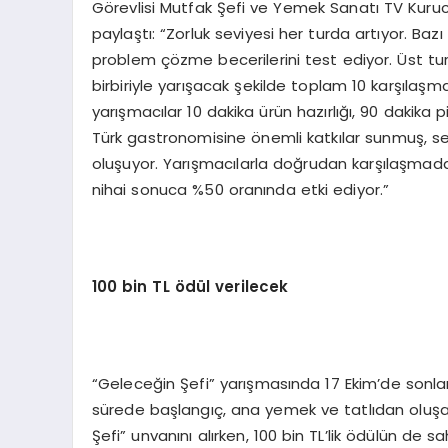
Görevlisi Mutfak Şefi ve Yemek Sanatı TV Kuruc
paylaştı: “Zorluk seviyesi her turda artıyor. Ba
problem çözme becerilerini test ediyor. Üst turd
birbiriyle yarışacak şekilde toplam 10 karşılaşm
yarışmacılar 10 dakika ürün hazırlığı, 90 dakika 
Türk gastronomisine önemli katkılar sunmuş, s
oluşuyor. Yarışmacılarla doğrudan karşılaşmada
nihai sonuca %50 oranında etki ediyor.”
100 bin TL ödül verilecek
“Geleceğin Şefi” yarışmasında 17 Ekim’de sonlan
sürede başlangıç, ana yemek ve tatlıdan oluşa
Şefi” unvanını alırken, 100 bin TL’lik ödülün de sa