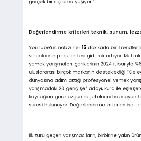
gerçek bir sıçrama yaşıyor.”
Değerlendirme kriterleri teknik, sunum, lezz
YouTube’un nabzı her
15
dakikada bir Trendler 
videolarının popülaritesi giderek artıyor. Mutfa
yemek yarışmaları içeriklerinin 2024 itibarıyla 
uluslararası birçok markanın desteklediği “Gel
dünyasına adım attığı profesyonel yemek yarışm
yarışmadaki 20 genç şef adayı, kura ile eşleşere
kaynağına göre özgün reçetelerini hazırlayan h
süresi bulunuyor. Değerlendirme kriterleri ise t
İlk turu geçen yarışmacıların, birbirine yakın ü