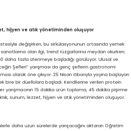
et, hijyen ve atık yönetiminden oluşuyor
listesiyle değişirken, bu sirkülasyonunun ortasında yemek
k sanatlarına olan ilgi, trend rüzgarlarına meydan okurken;
%60 daha fazla izlenmeye başladığı görülüyor. Ulusal ve
eceğin Şefleri” yarışması da genç şeflerin gastronomi
ası olarak öne çıkıyor. 25 Nisan itibarıyla yayına başlayan
k bire bir düellolara başladı. Kendilerine verilen protein
er yarışmacının 15 dakika ürün toplama, 45 dakika pişirme
eknik, sunum, lezzet, hijyen ve atık yönetiminden oluşuyor.
rünlerle daha uzun sürelerde yarışacağını aktaran Öğretim