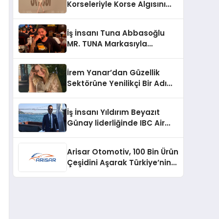
Korseleriyle Korse Algısını
Değiştiriyor
İş İnsanı Tuna Abbasoğlu
MR. TUNA Markasıyla
Güneydoğu Asya’da
Büyümeye Devam Ediyor
İrem Yanar’dan Güzellik
Sektörüne Yenilikçi Bir Adım:
Plum Royale Lip & Cheek
Stick
İş İnsanı Yıldırım Beyazıt
Günay liderliğinde IBC Air
Craft küresel ticarette
büyümeye devam ediyor
Arisar Otomotiv, 100 Bin Ürün
Çeşidini Aşarak Türkiye’nin
Geniş Ürün Yelpazesine
Sahip Oto Yedek Parça
Platformlarından Biri Oldu