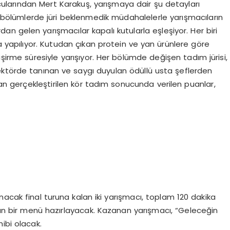
ularından Mert Karakuş, yarışmaya dair şu detayları
zı bölümlerde jüri beklenmedik müdahalelerle yarışmacıların
an gelen yarışmacılar kapalı kutularla eşleşiyor. Her biri
a yapılıyor. Kutudan çıkan protein ve yan ürünlere göre
pişirme süresiyle yarışıyor. Her bölümde değişen tadım jürisi,
ektörde tanınan ve saygı duyulan ödüllü usta şeflerden
n gerçekleştirilen kör tadım sonucunda verilen puanlar,
acak final turuna kalan iki yarışmacı, toplam 120 dakika
n bir menü hazırlayacak. Kazanan yarışmacı, “Geleceğin
hibi olacak.