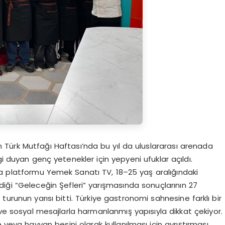
 Türk Mutfağı Haftası’nda bu yıl da uluslararası arenada
gi duyan genç yetenekler için yepyeni ufuklar açıldı.
a platformu Yemek Sanatı TV, 18–25 yaş aralığındaki
diği “Geleceğin Şefleri” yarışmasında sonuçlarının 27
turunun yarısı bitti. Türkiye gastronomi sahnesine farklı bir
 ve sosyal mesajlarla harmanlanmış yapısıyla dikkat çekiyor.
 veya hayvan besini olarak kullanılması için ayrıştırması