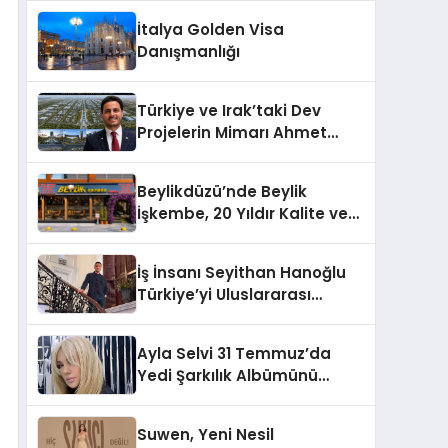
İtalya Golden Visa
Danışmanlığı
Türkiye ve Irak’taki Dev
Projelerin Mimarı Ahmet
Hasan Salim Beyoğlu, 10
Milyon Metrekarelik “Al Yusuf
Beylikdüzü’nde Beylik
Holding Industrial City”
İşkembe, 20 Yıldır Kalite ve
Projesini Hayata Geçirecek
Lezzetin Değişmeyen Adresi
İş İnsanı Seyithan Hanoğlu
Türkiye’yi Uluslararası
Arenada Tanıtmayı
Hedefliyor
Ayla Selvi 31 Temmuz’da
Yedi Şarkılık Albümünü
Yayımladı: “Kayıp Kasetler 1”
Suwen, Yeni Nesil