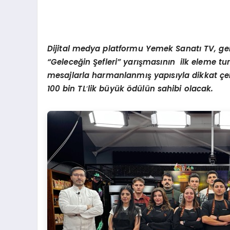
D
ijital medya platformu Yemek Sanatı TV, gen
“Geleceğin Şefleri” yarışmasının ilk eleme turu
mesajlarla harmanlanmış yapısıyla dikkat çe
100 bin TL
’
lik büyük
ö
dülün sahibi olacak.