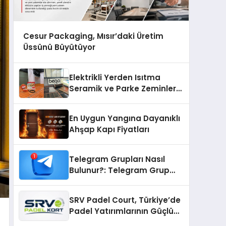
Cesur Packaging, Mısır’daki Üretim
Üssünü Büyütüyor
Elektrikli Yerden Isıtma
Seramik ve Parke Zeminler
İçin En Verimli Çözümler
En Uygun Yangına Dayanıklı
Ahşap Kapı Fiyatları
Telegram Grupları Nasıl
Bulunur?: Telegram Grup
Bulma Sürecini Daha Verimli
Hale Getirin
SRV Padel Court, Türkiye’de
Padel Yatırımlarının Güçlü
Markası Olmayı Sürdürüyor