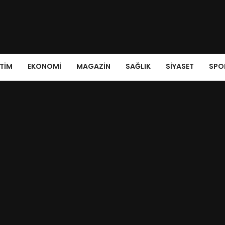
ITIM
EKONOMI
MAGAZIN
SAĞLIK
SIYASET
SPO