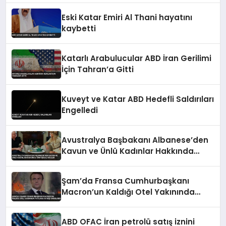
Eski Katar Emiri Al Thani hayatını
kaybetti
Katarlı Arabulucular ABD İran Gerilimi
İçin Tahran’a Gitti
Kuveyt ve Katar ABD Hedefli Saldırıları
Engelledi
Avustralya Başbakanı Albanese’den
Kavun ve Ünlü Kadınlar Hakkında
Tartışmalı Sözler
Şam’da Fransa Cumhurbaşkanı
Macron’un Kaldığı Otel Yakınında
Patlama 18 Kişi Yaralandı
ABD OFAC İran petrolü satış iznini