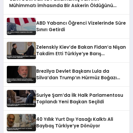
Mühimmatı İmhasında Bir Askerin Öldüğünü
Açıkladı
ABD Yabancı Öğrenci Vizelerinde Süre
Sınırı Getirdi
Zelenskiy Kiev’de Bakan Fidan’a Nişan
Takdim Etti Türkiye’ye Barış
Teşekkürü
Brezilya Devlet Başkanı Lula da
Silva’dan Trump’ın Hürmüz Boğazı
Kararına ‘Korsanlık’ Tepkisi
Suriye Şam’da İlk Halk Parlamentosu
Toplandı Yeni Başkan Seçildi
40 Yıllık Yurt Dışı Yasağı Kalktı Ali
Baybaş Türkiye’ye Dönüyor