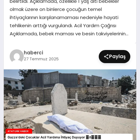
belirtildi. Açıklamada, özellikle 1 yaş altı bebekler
SIYASET
olmak üzere on binlerce çocuğun temel
ihtiyaçlarının karşılanamaması nedeniyle hayati
SPOR
tehlikenin arttığı vurgulandı. Acil Yardım Çağrısı
Açıklamada, bebek maması ve besin takviyelerinin…
TEKNOLOJI
haberci
YAŞAM
Paylaş
27 Temmuz 2025