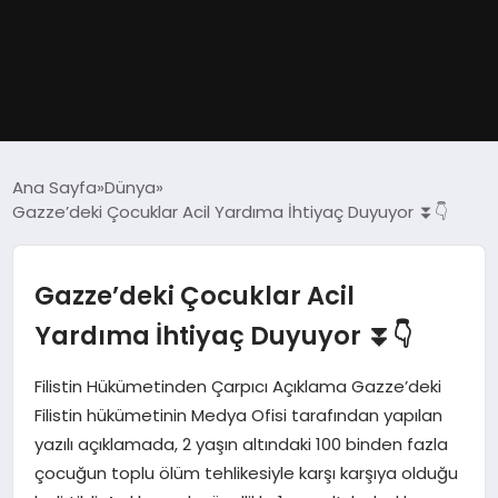
GÜNDEM
Ana Sayfa
Dünya
Gazze’deki Çocuklar Acil Yardıma İhtiyaç Duyuyor ⏬👇
DÜNYA
EĞITIM
Gazze’deki Çocuklar Acil
Yardıma İhtiyaç Duyuyor ⏬👇
EKONOMI
Filistin Hükümetinden Çarpıcı Açıklama Gazze’deki
MAGAZIN
Filistin hükümetinin Medya Ofisi tarafından yapılan
yazılı açıklamada, 2 yaşın altındaki 100 binden fazla
SAĞLIK
çocuğun toplu ölüm tehlikesiyle karşı karşıya olduğu