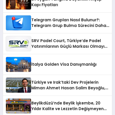
Kapı Fiyatları
Telegram Grupları Nasıl Bulunur?:
Telegram Grup Bulma Sürecini Daha
Verimli Hale Getirin
SRV Padel Court, Türkiye’de Padel
Yatırımlarının Güçlü Markası Olmayı
Sürdürüyor
İtalya Golden Visa Danışmanlığı
Türkiye ve Irak’taki Dev Projelerin
Mimarı Ahmet Hasan Salim Beyoğlu,
10 Milyon Metrekarelik “Al Yusuf
Holding Industrial City” Projesini
Beylikdüzü’nde Beylik İşkembe, 20
Hayata Geçirecek
Yıldır Kalite ve Lezzetin Değişmeyen
Adresi