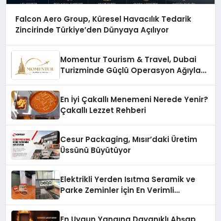
Falcon Aero Group, Küresel Havacılık Tedarik
Zincirinde Türkiye’den Dünyaya Açılıyor
Momentur Tourism & Travel, Dubai
Turizminde Güçlü Operasyon Ağıyla
Fark Yaratıyor
En İyi Çakallı Menemeni Nerede Yenir?
Çakallı Lezzet Rehberi
Cesur Packaging, Mısır’daki Üretim
Üssünü Büyütüyor
Elektrikli Yerden Isıtma Seramik ve
Parke Zeminler İçin En Verimli
Çözümler
En Uygun Yangına Dayanıklı Ahşap