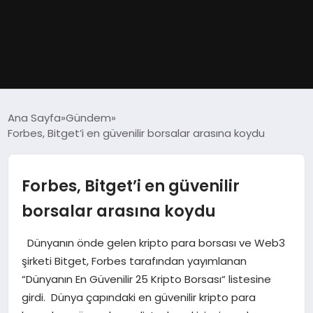
GÜNDEM
Ana Sayfa
Gündem
Forbes, Bitget’i en güvenilir borsalar arasına koydu
DÜNYA
EĞITIM
Forbes, Bitget’i en güvenilir
borsalar arasına koydu
EKONOMI
Dünyanın önde gelen kripto para borsası ve Web3
MAGAZIN
şirketi Bitget, Forbes tarafından yayımlanan
“Dünyanın En Güvenilir 25 Kripto Borsası“ listesine
SAĞLIK
girdi. Dünya çapındaki en güvenilir kripto para