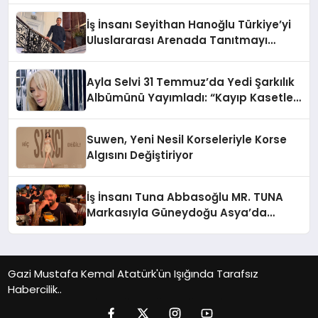
İş İnsanı Seyithan Hanoğlu Türkiye’yi
Uluslararası Arenada Tanıtmayı
Hedefliyor
Ayla Selvi 31 Temmuz’da Yedi Şarkılık
Albümünü Yayımladı: “Kayıp Kasetler
1”
Suwen, Yeni Nesil Korseleriyle Korse
Algısını Değiştiriyor
İş İnsanı Tuna Abbasoğlu MR. TUNA
Markasıyla Güneydoğu Asya’da
Büyümeye Devam Ediyor
Gazi Mustafa Kemal Atatürk'ün Işığında Tarafsız
Habercilik..