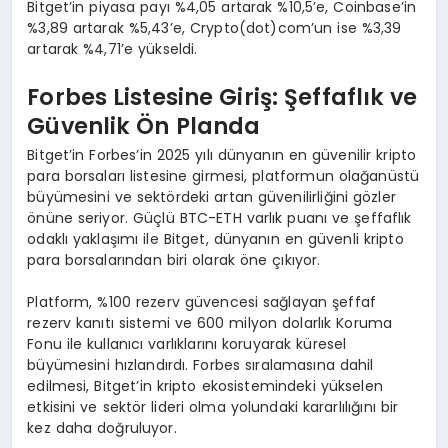
Bitget’in piyasa payı %4,05 artarak %10,5’e, Coinbase’in
%3,89 artarak %5,43’e, Crypto(dot)com’un ise %3,39
artarak %4,71’e yükseldi.
Forbes Listesine Giriş: Şeffaflık ve
Güvenlik Ö
n Planda
Bitget’in Forbes’in 2025 yılı dünyanın en güvenilir kripto
para borsaları listesine girmesi, platformun olağanüstü
büyümesini ve sektördeki artan güvenilirliğini gözler
önüne seriyor. Güçlü BTC-ETH varlık puanı ve şeffaflık
odaklı yaklaşımı ile Bitget, dünyanın en güvenli kripto
para borsalarından biri olarak öne çıkıyor.
Platform, %100 rezerv güvencesi sağlayan şeffaf
rezerv kanıtı sistemi ve 600 milyon dolarlık Koruma
Fonu ile kullanıcı varlıklarını koruyarak küresel
büyümesini hızlandırdı. Forbes sıralamasına dahil
edilmesi, Bitget’in kripto ekosistemindeki yükselen
etkisini ve sektör lideri olma yolundaki kararlılığını bir
kez daha doğruluyor.