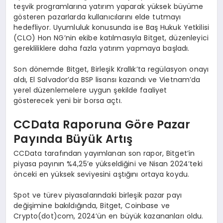
teşvik programlarına yatırım yaparak yüksek büyüme
gösteren pazarlarda kullanıcılarını elde tutmayı
hedefliyor. Uyumluluk konusunda ise Baş Hukuk Yetkilisi
(CLO) Hon NG’nin ekibe katılmasıyla Bitget, düzenleyici
gerekliliklere daha fazla yatırım yapmaya başladı.
Son dönemde Bitget, Birleşik Krallık’ta regülasyon onayı
aldı, El Salvador’da BSP lisansı kazandı ve Vietnam’da
yerel düzenlemelere uygun şekilde faaliyet
gösterecek yeni bir borsa açtı.
CCData Raporuna G
ö
re Pazar
Payında Büyü
k Art
ış
CCData tarafından yayımlanan son rapor, Bitget’in
piyasa payının %4,25’e yükseldiğini ve Nisan 2024’teki
önceki en yüksek seviyesini aştığını ortaya koydu.
Spot ve türev piyasalarındaki birleşik pazar payı
değişimine bakıldığında, Bitget, Coinbase ve
Crypto(dot)com, 2024’ün en büyük kazananları oldu.