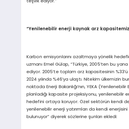
teşvik ediyor.”
“Yenilenebilir enerji kaynak arz kapasitemi
Karbon emisyonlarını azaltmaya yönelik hedefl
uzmanı Emel Gülap, “Türkiye, 2005’ten bu yana
ediyor. 2005’te toplam arz kapasitesinin %33’ü y
2024 yılında %46’ya ulaştı. Nitekim ülkemizin b
noktada Enerji Bakanlığı’nın, YEKA (Yenilenebilir 
planladığı kapasite projeksiyonu, yenilenebilir e
hedefini ortaya koruyor. Özel sektörün kendi d
yenilenebilir enerji yatırımları da kendi enerjisin
bulunuyor” diyerek sözlerine şunları ekledi: