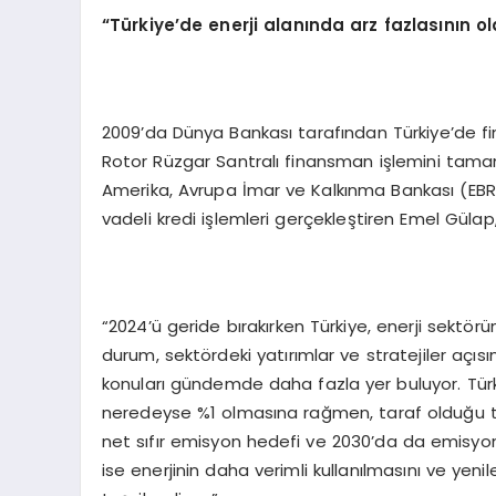
“Türkiye’de enerji alanında arz fazlasının 
2009’da Dünya Bankası tarafından Türkiye’de fina
Rotor Rüzgar Santralı finansman işlemini tama
Amerika, Avrupa İmar ve Kalkınma Bankası (EBRD)
vadeli kredi işlemleri gerçekleştiren Emel Güla
“2024’ü geride bırakırken Türkiye, enerji sektör
durum, sektördeki yatırımlar ve stratejiler açı
konuları gündemde daha fazla yer buluyor. Türki
neredeyse %1 olmasına rağmen, taraf olduğu taa
net sıfır emisyon hedefi ve 2030’da da emisyonl
ise enerjinin daha verimli kullanılmasını ve yenil