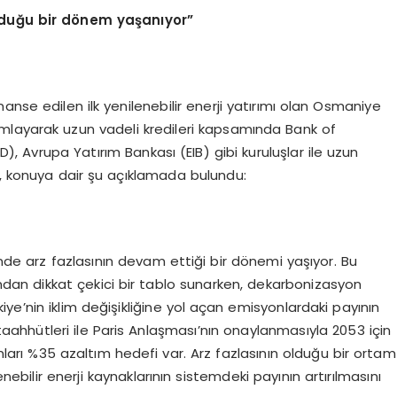
olduğu bir dönem yaşanıyor”
nse edilen ilk yenilenebilir enerji yatırımı olan Osmaniye
mlayarak uzun vadeli kredileri kapsamında Bank of
, Avrupa Yatırım Bankası (EIB) gibi kuruluşlar ile uzun
p, konuya dair şu açıklamada bulundu:
ünde arz fazlasının devam ettiği bir dönemi yaşıyor. Bu
sından dikkat çekici bir tablo sunarken, dekarbonizasyon
ye’nin iklim değişikliğine yol açan emisyonlardaki payının
hhütleri ile Paris Anlaşması’nın onaylanmasıyla 2053 için
arı %35 azaltım hedefi var. Arz fazlasının olduğu bir ortam
enebilir enerji kaynaklarının sistemdeki payının artırılmasını