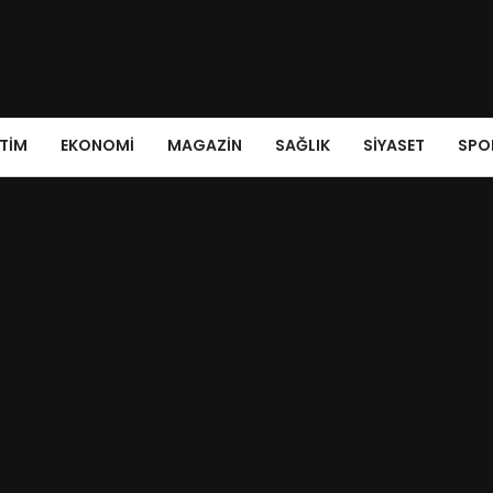
ITIM
EKONOMI
MAGAZIN
SAĞLIK
SIYASET
SPO