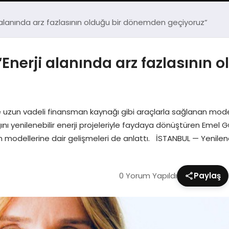
i alanında arz fazlasının olduğu bir dönemden geçiyoruz”
“Enerji alanında arz fazlasının
ler ve uzun vadeli finansman kaynağı gibi araçlarla sağlanan model
ı yenilenebilir enerji projeleriyle faydaya dönüştüren Emel Gül
an modellerine dair gelişmeleri de anlattı. İSTANBUL — Yenilene
0 Yorum Yapıldı
Paylaş