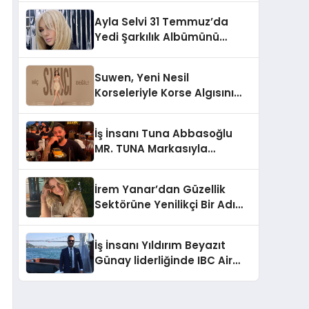
Hedefliyor
Ayla Selvi 31 Temmuz’da
Yedi Şarkılık Albümünü
Yayımladı: “Kayıp Kasetler 1”
Suwen, Yeni Nesil
Korseleriyle Korse Algısını
Değiştiriyor
İş İnsanı Tuna Abbasoğlu
MR. TUNA Markasıyla
Güneydoğu Asya’da
Büyümeye Devam Ediyor
İrem Yanar’dan Güzellik
Sektörüne Yenilikçi Bir Adım:
Plum Royale Lip & Cheek
Stick
İş İnsanı Yıldırım Beyazıt
Günay liderliğinde IBC Air
Craft küresel ticarette
büyümeye devam ediyor