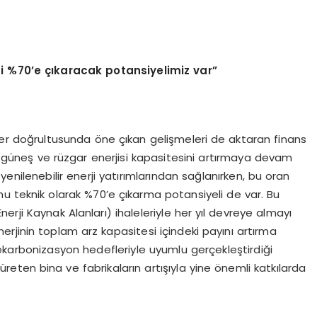
zi %70’e çıkaracak potansiyelimiz var”
er doğrultusunda öne çıkan gelişmeleri de aktaran finans
 güneş ve rüzgar enerjisi kapasitesini artırmaya devam
enilenebilir enerji yatırımlarından sağlanırken, bu oran
unu teknik olarak %70’e çıkarma potansiyeli de var. Bu
Enerji Kaynak Alanları) ihaleleriyle her yıl devreye almayı
nerjinin toplam arz kapasitesi içindeki payını artırma
ekarbonizasyon hedefleriyle uyumlu gerçekleştirdiği
i üreten bina ve fabrikaların artışıyla yine önemli katkılarda