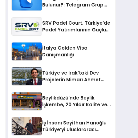
Bulunur?: Telegram Grup
Bulma Sürecini Daha Verimli
Hale Getirin
SRV Padel Court, Türkiye’de
Padel Yatırımlarının Güçlü
Markası Olmayı Sürdürüyor
İtalya Golden Visa
Danışmanlığı
Türkiye ve Irak’taki Dev
Projelerin Mimarı Ahmet
Hasan Salim Beyoğlu, 10
Milyon Metrekarelik “Al Yusuf
Beylikdüzü’nde Beylik
Holding Industrial City”
İşkembe, 20 Yıldır Kalite ve
Projesini Hayata Geçirecek
Lezzetin Değişmeyen Adresi
İş İnsanı Seyithan Hanoğlu
Türkiye’yi Uluslararası
Arenada Tanıtmayı