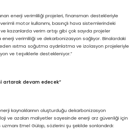
n enerji verimliliği projeleri, finansman destekleriyle
verimli motor kullanımı, basınçlı hava sistemlerindeki
i ve kazanlarda verim artışı gibi çok sayıda projeler
mda enerji verimliliği ve dekarbonizasyon sağlıyor. Binalardaki
eden ısıtma soğutma aydınlatma ve izolasyon projeleriyle
asyon ve teşviklerle destekleniyor.”
emi artarak devam edecek”
ir enerji kaynaklarının oluşturduğu dekarbonizasyon
oji ve azalan maliyetler sayesinde enerji arz güvenliği için
 uzmanı Emel Gülap, sözlerini şu şekilde sonlandırdı: