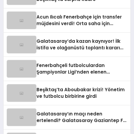
Acun Ilıcalı Fenerbahçe için transfer
müjdesini verdi! Orta saha için
harekete geçildi
Galatasaray’da kazan kaynıyor! İlk
istifa ve olağanüstü toplantı kararı
manşetlerde
Fenerbahçeli futbolculardan
Şampiyonlar Ligi’nden elenen
Galatasaray’a gönderme
Beşiktaş’ta Aboubakar krizi! Yönetim
ve futbolcu birbirine girdi
Galatasaray’ın maçı neden
ertelendi? Galatasaray Gaziantep FK
maçı ne zaman?