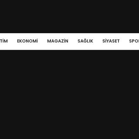
ITIM
EKONOMI
MAGAZIN
SAĞLIK
SIYASET
SPO