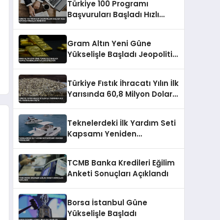
Türkiye 100 Programı
Başvuruları Başladı Hızlı
Büyüyen Firmalar Aranıyor
Gram Altın Yeni Güne
Yükselişle Başladı Jeopolitik
Riskler Fiyatları Etkiliyor
Türkiye Fıstık İhracatı Yılın İlk
Yarısında 60,8 Milyon Dolara
Düştü
Teknelerdeki İlk Yardım Seti
Kapsamı Yeniden
Düzenlendi
TCMB Banka Kredileri Eğilim
Anketi Sonuçları Açıklandı
Borsa İstanbul Güne
Yükselişle Başladı