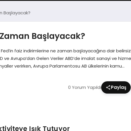
an Başlayacak?
Ne Zaman Başlayacak?
 Fed’in faiz indirimlerine ne zaman başlayacağına dair belirsizl
 ABD ve Avrupa’dan Gelen Veriler ABD’de imalat sanayi ve hizmet 
inyaller verirken, Avrupa Parlamentosu AB ülkelerinin kamu…
0 Yorum Yapıldı
Paylaş
tiviteye Işık Tutuyor