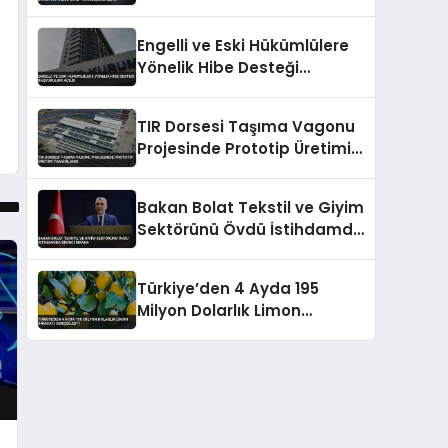
Engelli ve Eski Hükümlülere
Yönelik Hibe Desteği
Başvuruları Açıldı
TIR Dorsesi Taşıma Vagonu
Projesinde Prototip Üretimi
Tamamlandı
Bakan Bolat Tekstil ve Giyim
Sektörünü Övdü İstihdamda
Birinci Sırada
Türkiye’den 4 Ayda 195
Milyon Dolarlık Limon
İhracatı Gerçekleşti