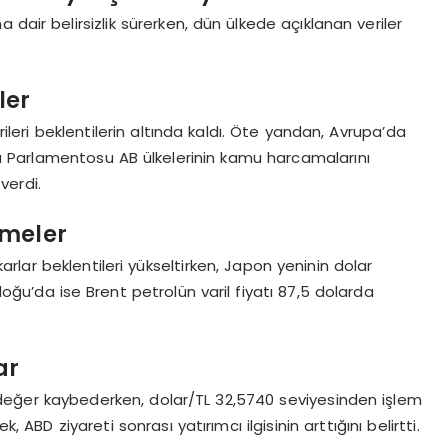
 dair belirsizlik sürerken, dün ülkede açıklanan veriler
ler
leri beklentilerin altında kaldı. Öte yandan, Avrupa’da
rupa Parlamentosu AB ülkelerinin kamu harcamalarını
verdi.
şmeler
karlar beklentileri yükseltirken, Japon yeninin dolar
doğu’da ise Brent petrolün varil fiyatı 87,5 dolarda
ar
 değer kaybederken, dolar/TL 32,5740 seviyesinden işlem
BD ziyareti sonrası yatırımcı ilgisinin arttığını belirtti.