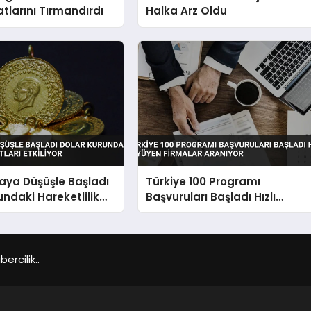
atlarını Tırmandırdı
Halka Arz Oldu
taya Düşüşle Başladı
Türkiye 100 Programı
undaki Hareketlilik
Başvuruları Başladı Hızlı
tkiliyor
Büyüyen Firmalar Aranıyor
rcilik..