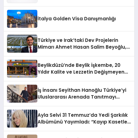
Sürdürüyor
İtalya Golden Visa Danışmanlığı
Türkiye ve Irak’taki Dev Projelerin
Mimarı Ahmet Hasan Salim Beyoğlu,
10 Milyon Metrekarelik “Al Yusuf
Holding Industrial City” Projesini
Beylikdüzü’nde Beylik İşkembe, 20
Hayata Geçirecek
Yıldır Kalite ve Lezzetin Değişmeyen
Adresi
İş İnsanı Seyithan Hanoğlu Türkiye’yi
Uluslararası Arenada Tanıtmayı
Hedefliyor
Ayla Selvi 31 Temmuz’da Yedi Şarkılık
Albümünü Yayımladı: “Kayıp Kasetler
1”