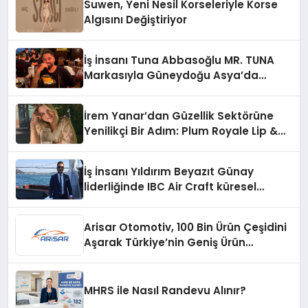
Suwen, Yeni Nesil Korseleriyle Korse
Algısını Değiştiriyor
İş İnsanı Tuna Abbasoğlu MR. TUNA
Markasıyla Güneydoğu Asya’da
Büyümeye Devam Ediyor
İrem Yanar’dan Güzellik Sektörüne
Yenilikçi Bir Adım: Plum Royale Lip &
Cheek Stick
İş İnsanı Yıldırım Beyazıt Günay
liderliğinde IBC Air Craft küresel
ticarette büyümeye devam ediyor
Arisar Otomotiv, 100 Bin Ürün Çeşidini
Aşarak Türkiye’nin Geniş Ürün
Yelpazesine Sahip Oto Yedek Parça
Platformlarından Biri Oldu
MHRS ile Nasıl Randevu Alınır?