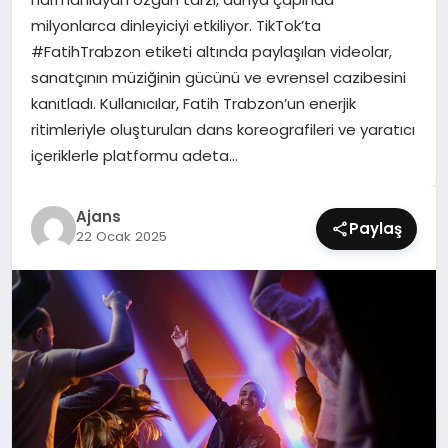
SIYASET
milyonlarca dinleyiciyi etkiliyor. TikTok’ta
#FatihTrabzon etiketi altında paylaşılan videolar,
SPOR
sanatçının müziğinin gücünü ve evrensel cazibesini
kanıtladı. Kullanıcılar, Fatih Trabzon’un enerjik
TEKNOLOJI
ritimleriyle oluşturulan dans koreografileri ve yaratıcı
içeriklerle platformu adeta…
YAŞAM
Ajans
Paylaş
22 Ocak 2025