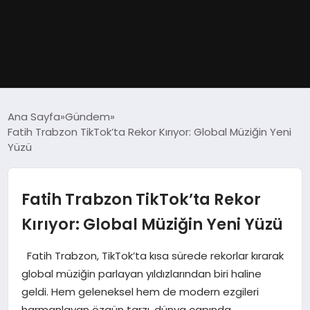
GÜNDEM
Ana Sayfa
Gündem
Fatih Trabzon TikTok’ta Rekor Kırıyor: Global Müziğin Yeni
DÜNYA
Yüzü
EĞITIM
Fatih Trabzon TikTok’ta Rekor
EKONOMI
Kırıyor: Global Müziğin Yeni Yüzü
MAGAZIN
Fatih Trabzon, TikTok’ta kısa sürede rekorlar kırarak
global müziğin parlayan yıldızlarından biri haline
SAĞLIK
geldi. Hem geleneksel hem de modern ezgileri
harmanlayan özgün tarzı, dünya çapında