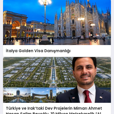
İtalya Golden Visa Danışmanlığı
Türkiye ve Irak’taki Dev Projelerin Mimarı Ahmet
Hasan Salim Beyoğlu, 10 Milyon Metrekarelik “Al