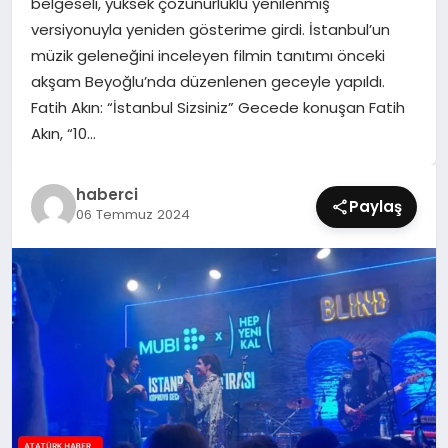
belgeseli, yüksek çözünürlüklü yenilenmiş
SIYASET
versiyonuyla yeniden gösterime girdi. İstanbul’un
müzik geleneğini inceleyen filmin tanıtımı önceki
SPOR
akşam Beyoğlu’nda düzenlenen geceyle yapıldı.
Fatih Akın: “İstanbul Sizsiniz” Gecede konuşan Fatih
TEKNOLOJI
Akın, “10…
YAŞAM
haberci
Paylaş
06 Temmuz 2024