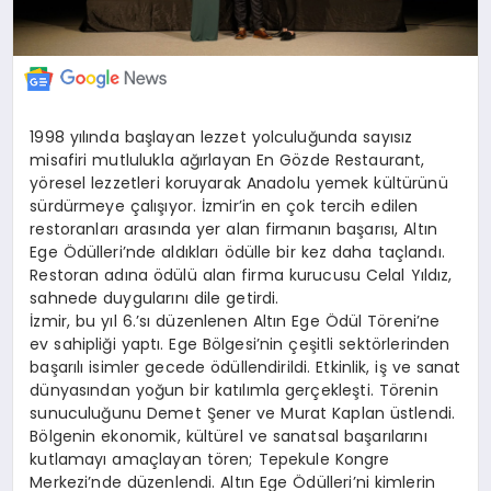
1998 yılında başlayan lezzet yolculuğunda sayısız
misafiri mutlulukla ağırlayan En Gözde Restaurant,
yöresel lezzetleri koruyarak Anadolu yemek kültürünü
sürdürmeye çalışıyor. İzmir’in en çok tercih edilen
restoranları arasında yer alan firmanın başarısı, Altın
Ege Ödülleri’nde aldıkları ödülle bir kez daha taçlandı.
Restoran adına ödülü alan firma kurucusu Celal Yıldız,
sahnede duygularını dile getirdi.
İzmir, bu yıl 6.’sı düzenlenen Altın Ege Ödül Töreni’ne
ev sahipliği yaptı. Ege Bölgesi’nin çeşitli sektörlerinden
başarılı isimler gecede ödüllendirildi. Etkinlik, iş ve sanat
dünyasından yoğun bir katılımla gerçekleşti. Törenin
sunuculuğunu Demet Şener ve Murat Kaplan üstlendi.
Bölgenin ekonomik, kültürel ve sanatsal başarılarını
kutlamayı amaçlayan tören; Tepekule Kongre
Merkezi’nde düzenlendi. Altın Ege Ödülleri’ni kimlerin