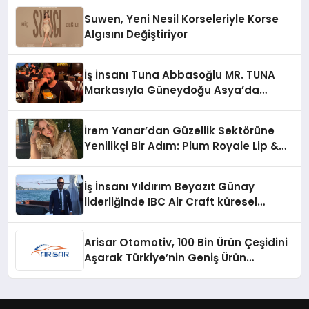
Suwen, Yeni Nesil Korseleriyle Korse
Algısını Değiştiriyor
İş İnsanı Tuna Abbasoğlu MR. TUNA
Markasıyla Güneydoğu Asya’da
Büyümeye Devam Ediyor
İrem Yanar’dan Güzellik Sektörüne
Yenilikçi Bir Adım: Plum Royale Lip &
Cheek Stick
İş İnsanı Yıldırım Beyazıt Günay
liderliğinde IBC Air Craft küresel
ticarette büyümeye devam ediyor
Arisar Otomotiv, 100 Bin Ürün Çeşidini
Aşarak Türkiye’nin Geniş Ürün
Yelpazesine Sahip Oto Yedek Parça
Platformlarından Biri Oldu