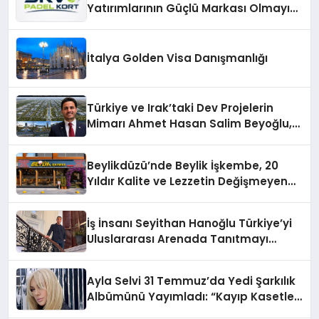
Yatırımlarının Güçlü Markası Olmayı
Sürdürüyor
İtalya Golden Visa Danışmanlığı
Türkiye ve Irak’taki Dev Projelerin
Mimarı Ahmet Hasan Salim Beyoğlu,
10 Milyon Metrekarelik “Al Yusuf
Holding Industrial City” Projesini
Beylikdüzü’nde Beylik İşkembe, 20
Hayata Geçirecek
Yıldır Kalite ve Lezzetin Değişmeyen
Adresi
İş İnsanı Seyithan Hanoğlu Türkiye’yi
Uluslararası Arenada Tanıtmayı
Hedefliyor
Ayla Selvi 31 Temmuz’da Yedi Şarkılık
Albümünü Yayımladı: “Kayıp Kasetler
1”