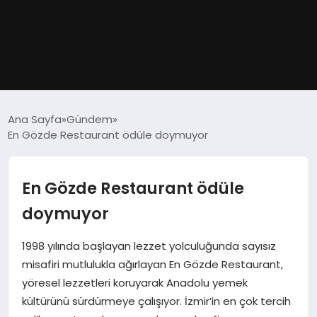
GÜNDEM
Ana Sayfa
Gündem
En Gözde Restaurant ödüle doymuyor
DÜNYA
EĞITIM
En Gözde Restaurant ödüle
doymuyor
EKONOMI
1998 yılında başlayan lezzet yolculuğunda sayısız
MAGAZIN
misafiri mutlulukla ağırlayan En Gözde Restaurant,
yöresel lezzetleri koruyarak Anadolu yemek
SAĞLIK
kültürünü sürdürmeye çalışıyor. İzmir’in en çok tercih