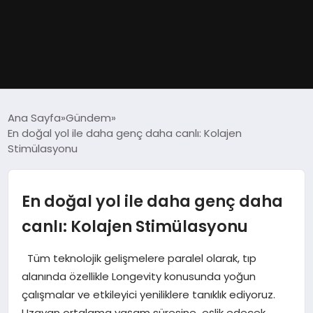
GÜNDEM
Ana Sayfa
Gündem
En doğal yol ile daha genç daha canlı: Kolajen
DÜNYA
Stimülasyonu
EĞITIM
En doğal yol ile daha genç daha
EKONOMI
canlı: Kolajen Stimülasyonu
MAGAZIN
Tüm teknolojik gelişmelere paralel olarak, tıp
alanında özellikle Longevity konusunda yoğun
SAĞLIK
çalışmalar ve etkileyici yeniliklere tanıklık ediyoruz.
Uzayan ortalama yaşam süresine eşlik edecek