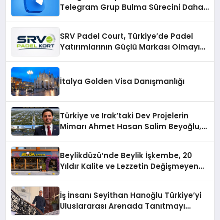
Telegram Grup Bulma Sürecini Daha
Verimli Hale Getirin
SRV Padel Court, Türkiye’de Padel
Yatırımlarının Güçlü Markası Olmayı
Sürdürüyor
İtalya Golden Visa Danışmanlığı
Türkiye ve Irak’taki Dev Projelerin
Mimarı Ahmet Hasan Salim Beyoğlu,
10 Milyon Metrekarelik “Al Yusuf
Holding Industrial City” Projesini
Beylikdüzü’nde Beylik İşkembe, 20
Hayata Geçirecek
Yıldır Kalite ve Lezzetin Değişmeyen
Adresi
İş İnsanı Seyithan Hanoğlu Türkiye’yi
Uluslararası Arenada Tanıtmayı
Hedefliyor