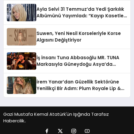
Ayla Selvi 31 Temmuz’da Yedi Şarkılık
Albümünü Yayımladı: “Kayıp Kasetler
1”
Suwen, Yeni Nesil Korseleriyle Korse
Algısını Değiştiriyor
İş İnsanı Tuna Abbasoğlu MR. TUNA
Markasıyla Güneydoğu Asya’da
Büyümeye Devam Ediyor
İrem Yanar’dan Güzellik Sektörüne
Yenilikçi Bir Adım: Plum Royale Lip &
Cheek Stick
Gazi Mustafa Kemal Atatürk'ün Işığında Tarafsız
Habercilik..