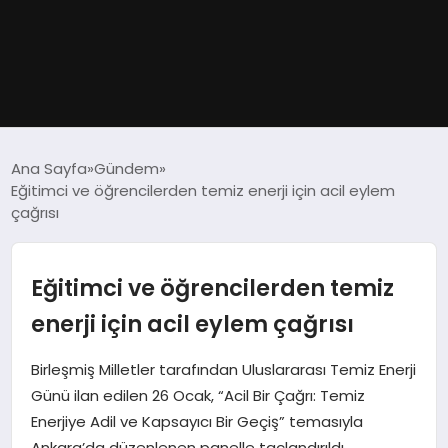
GÜNDEM
Ana Sayfa
Gündem
Eğitimci ve öğrencilerden temiz enerji için acil eylem
DÜNYA
çağrısı
EĞITIM
Eğitimci ve öğrencilerden temiz
EKONOMI
enerji için acil eylem çağrısı
MAGAZIN
Birleşmiş Milletler tarafından Uluslararası Temiz Enerji
Günü ilan edilen 26 Ocak, “Acil Bir Çağrı: Temiz
SAĞLIK
Enerjiye Adil ve Kapsayıcı Bir Geçiş” temasıyla
Ankara’da düzenlenen panelle taçlandırıldı.