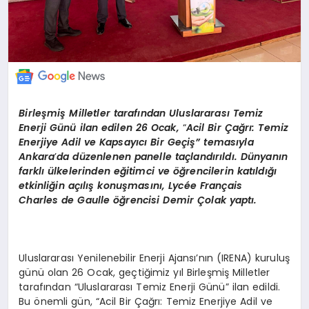
Birleşmiş Milletler tarafından Uluslararası Temiz
Enerji Günü ilan edilen 26 Ocak,
“
Acil Bir Çağrı: Temiz
Enerjiye Adil ve Kapsayıcı Bir Geçiş”
temas
ıyla
Ankara
’
da d
üzenlenen panelle taçlandırıldı. Dünyanın
farklı ülkelerinden eğitimci ve öğrencilerin katıldığı
etkinliğin açılış konuş
mas
ını, Lyc
é
e Fran
ç
ais
Charles
de
Gaulle
öğrencisi Demir Çolak yaptı.
Uluslararası Yenilenebilir Enerji Ajansı’nın (IRENA) kuruluş
günü olan 26 Ocak, geçtiğimiz yıl Birleşmiş Milletler
tarafından “Uluslararası Temiz Enerji Günü” ilan edildi.
Bu önemli gün, “Acil Bir Çağrı: Temiz Enerjiye Adil ve