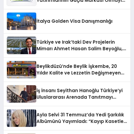
Yatırımlarının Güçlü Markası Olmayı
Sürdürüyor
İtalya Golden Visa Danışmanlığı
Türkiye ve Irak’taki Dev Projelerin
Mimarı Ahmet Hasan Salim Beyoğlu,
10 Milyon Metrekarelik “Al Yusuf
Holding Industrial City” Projesini
Beylikdüzü’nde Beylik İşkembe, 20
Hayata Geçirecek
Yıldır Kalite ve Lezzetin Değişmeyen
Adresi
İş İnsanı Seyithan Hanoğlu Türkiye’yi
Uluslararası Arenada Tanıtmayı
Hedefliyor
Ayla Selvi 31 Temmuz’da Yedi Şarkılık
Albümünü Yayımladı: “Kayıp Kasetler
1”