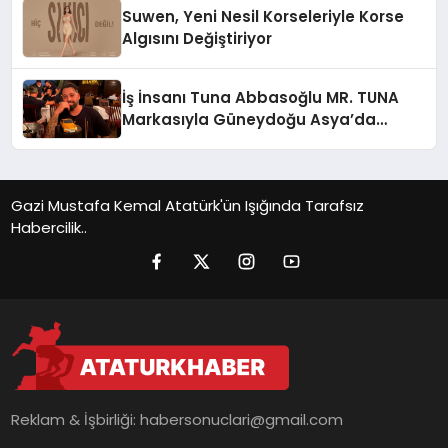
Suwen, Yeni Nesil Korseleriyle Korse
Algısını Değiştiriyor
İş İnsanı Tuna Abbasoğlu MR. TUNA
Markasıyla Güneydoğu Asya’da
Büyümeye Devam Ediyor
Gazi Mustafa Kemal Atatürk'ün Işığında Tarafsız
Habercilik..
Reklam & İşbirliği:
habersonuclari@gmail.com