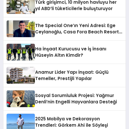
Türk girişimci, 10 milyon havluyu her
yıl ABD’li tüketicilerle buluşturuyor
The Special One’ın Yeni Adresi: Ege
Ceylanoğlu, Casa Fora Beach Resort
Hotel’i Zirveye Taşımaya Geliyor!
Ha İnşaat Kurucusu ve İş İnsanı
Hüseyin Altın Kimdir?
Anamur Lider Yapı İnşaat: Güçlü
Temeller, Prestijli Yapılar
Sosyal Sorumluluk Projesi: Yağmur
Denli’nin Engelli Hayvanlara Desteği
2025 Mobilya ve Dekorasyon
Trendleri: Görkem Ahi ile Söyleşi