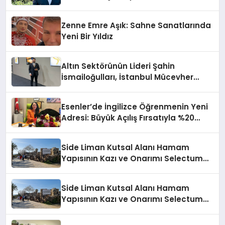
Mehmet Arca’dan Sektöre Güçlü
Yatırım
Zenne Emre Aşık: Sahne Sanatlarında
Yeni Bir Yıldız
Altın Sektörünün Lideri Şahin
İsmailoğulları, İstanbul Mücevher
Fuarı’nda Parladı ￼
Esenler’de İngilizce Öğrenmenin Yeni
Adresi: Büyük Açılış Fırsatıyla %20
İndirim!
Side Liman Kutsal Alanı Hamam
Yapısının Kazı ve Onarımı Selectum
Hotels&Resorts’un da Katkılarıyla
Tamamlandı
Side Liman Kutsal Alanı Hamam
Yapısının Kazı ve Onarımı Selectum
Hotels&Resorts’un da Katkılarıyla
Tamamlandı