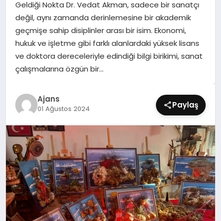
Geldiği Nokta Dr. Vedat Akman, sadece bir sanatçı
SIYASET
değil, aynı zamanda derinlemesine bir akademik
geçmişe sahip disiplinler arası bir isim. Ekonomi,
SPOR
hukuk ve işletme gibi farklı alanlardaki yüksek lisans
ve doktora dereceleriyle edindiği bilgi birikimi, sanat
TEKNOLOJI
çalışmalarına özgün bir…
YAŞAM
Ajans
Paylaş
01 Ağustos 2024